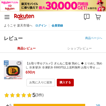
ようこそ 楽天市場へ
ログイン
会員登録
レビュー
商品ページへ
商品レビュー
ショップレビュー
【お取り寄せグルメ】ぎんねこ監修 鶏めし ◆ とりめし 鶏め
し 冷凍 駅弁 冷凍駅弁 6980円以上送料無料 お取り寄せ グル
メ 弁当 駅弁屋 祭 ご当地グルメ 名物 ギフト お中元 お歳暮
690
円
父の日 母の日 敬老の日 旅行気分
お気に入りに追加
購入する
5
(3件)
5
3件