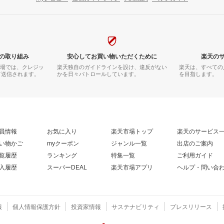
の取り組み
安心してお買い物いただくために
楽天の
市場では、クレジッ
楽天独自のガイドラインを設け、違反がない
楽天は、すべての
て送信されます。
かを日々パトロールしています。
を目指します。
員情報
お気に入り
楽天市場トップ
楽天のサービス
い物かご
myクーポン
ジャンル一覧
出店のご案内
覧履歴
ランキング
特集一覧
ご利用ガイド
入履歴
スーパーDEAL
楽天市場アプリ
ヘルプ・問い合
報
個人情報保護方針
投資家情報
サステナビリティ
プレスリリース