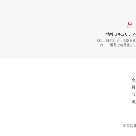
情報セキュリティ
SSLに対応している楽天
トカード番号は暗号化し
会
買
閲
購
企業情