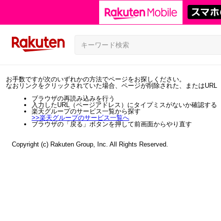
お手数ですが次のいずれかの方法でページをお探しください。
なおリンクをクリックされていた場合、ページが削除された、またはURL
ブラウザの再読み込みを行う
入力したURL（ページアドレス）にタイプミスがないか確認する
楽天グループのサービス一覧から探す
>>
楽天グループのサービス一覧へ
ブラウザの「戻る」ボタンを押して前画面からやり直す
Copyright (c) Rakuten Group, Inc. All Rights Reserved.