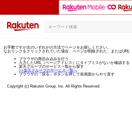
お手数ですが次のいずれかの方法でページをお探しください。
なおリンクをクリックされていた場合、ページが削除された、またはURL
ブラウザの再読み込みを行う
入力したURL（ページアドレス）にタイプミスがないか確認する
楽天グループのサービス一覧から探す
>>
楽天グループのサービス一覧へ
ブラウザの「戻る」ボタンを押して前画面からやり直す
Copyright (c) Rakuten Group, Inc. All Rights Reserved.