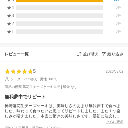
4
0件
3
0件
2
0件
1
0件
レビュー一覧
並び替え
絞り込み
5
2026/03/02
シーズーパパさん
男性
60代
商品の種類:落花生チーズケーキ単品 | 紙袋:なし
無我夢中でリピート
神崎落花生チーズケーキは、美味しさのあまり無我夢中で食べま
した。味わって食べたいと思ってリピートしました。また１つ楽
しみが増えました。本当に驚きの美味しさです。最初に注文した
京都ブランドセレクションでクオリティの高さを確信しました。
さらに表示
次は何にしようかなぁと悩んでいます。
家族へ｜実用品・普段使い｜リピート