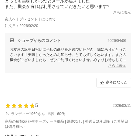
とっても美味しかったとメールが届きました！
また、機会が有れば利用させていだきたいと思います?
さらに表示
友人へ｜プレゼント｜はじめて
注文日：2026/02/20
ショップからのコメント
2026/04/06
お友達の誕生日祝いに当店の商品をお選びいただき、誠にありがとうご
ざいます！美味しかったとのお知らせ、とても嬉しく思います。またの
機会がございましたら、ぜひご利用くださいませ。心よりお待ちしてお
ります！
さらに表示
参考になった
5
2026/03/11
ランディー1960さん
男性
60代
商品の種類:落花生チーズケーキ単品 | 紙袋:なし | 発送日:3月以降（ご希望日
は備考欄へ）