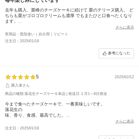
毎年楽しみにしています
去年も購入、栗峰のチーズケーキに続けて 栗のテリーヌ購入。 ど
ちらも栗がゴロゴロクリームも濃厚 でもまたひと口食べたくなり
ます。
栗好きにはたまりません！
さらに表示
落花生のも予約しています。
実用品・普段使い｜自分用｜リピート
今から楽しみ！
注文日：2025/01/18
参考になった
5
2025/02/12
購入者さん
商品の種類:落花生チーズケーキ単品 | 発送日:２月1～8日発送
今まで食べたチーズケーキで、一番美味しいです。
落花生の
味、香り、食感、最高でした。
ご馳走様でした。
さらに表示
注文日：2025/01/18