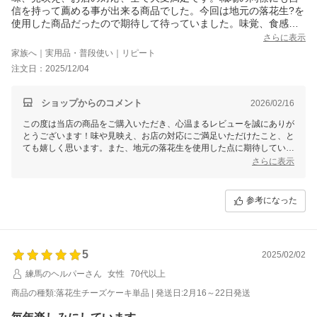
信を持って薦める事が出来る商品でした。今回は地元の落花生?を
使用した商品だったので期待して待っていました。味覚、食感さ
すがソラアオさんです。またオーダーします。
さらに表示
家族へ｜実用品・普段使い｜リピート
注文日：2025/12/04
ショップからのコメント
2026/02/16
この度は当店の商品をご購入いただき、心温まるレビューを誠にありが
とうございます！味や見映え、お店の対応にご満足いただけたこと、と
ても嬉しく思います。また、地元の落花生を使用した点に期待していた
だき、楽しみにしてくださったとのこと、大変光栄です。
さらに表示
さらに職場の同僚の方にもおすすめいただけると言っていただき、感謝
の気持ちでいっぱいです。これからも皆様にご満足いただける商品づく
参考になった
りとサービスを心がけてまいりますので、ぜひまたのご利用をお待ちし
ております！
5
2025/02/02
練馬のヘルパーさん
女性
70代以上
商品の種類:落花生チーズケーキ単品 | 発送日:2月16～22日発送