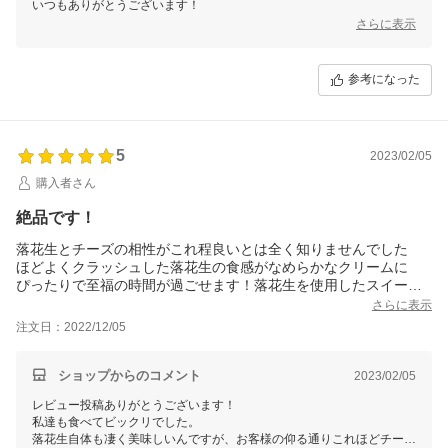
いつもありがとうございます！
さらに表示
参考になった
5
2023/02/05
購入者さん
絶品です！
落花生とチーズの相性がこれ程良いとは全く知りませんでした
ほどよくクラッシュした落花生の食感がなめらかなクリームに
ぴったりで至福の時間が過ごせます！落花生を使用したスイーツ
で
さらに表示
ここまで美味しいケーキは初めてでした、リピします
注文日：2022/12/05
ショップからのコメント
2023/02/05
レビュー投稿ありがとうございます！
私達も食べてビックリでした。
落花生自体も凄く美味しいんですが、お客様の仰る通りこれほどチーズ