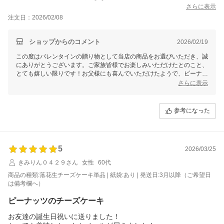
とても美味しくてとても喜んでいました!
さらに表示
注文日：2026/02/08
ショップからのコメント
2026/02/19
この度はバレンタインの贈り物として当店の商品をお選びいただき、誠
にありがとうございます。ご家族皆様でお楽しみいただけたとのこと、
とても嬉しい限りです！お父様にも喜んでいただけたようで、ピーナッ
ツの風味とチーズケーキの相性を堪能していただけたのではないかと思
さらに表示
います。またのご利用を心よりお待ちしております！
参考になった
5
2026/03/25
きみりん０４２９さん
女性
60代
商品の種類:落花生チーズケーキ単品 | 紙袋:あり | 発送日:3月以降（ご希望日
は備考欄へ）
ピーナッツのチーズケーキ
お友達の誕生日祝いに送りました！