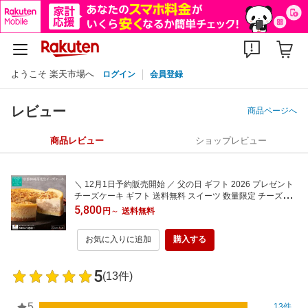
ようこそ 楽天市場へ
ログイン
会員登録
レビュー
商品ページへ
商品レビュー
ショップレビュー
＼ 12月1日予約販売開始 ／ 父の日 ギフト 2026 プレゼント
チーズケーキ ギフト 送料無料 スイーツ 数量限定 チーズケ
ーキ ピーナツ ピーナッツバター 粒入り 落花生 国産 ベイク
5,800
円
～
送料無料
ドチーズケーキ 冷凍 ケーキ 4号 お取り寄せ グルメ 食べ物
お中元
お気に入りに追加
購入する
5
(13件)
5
13件