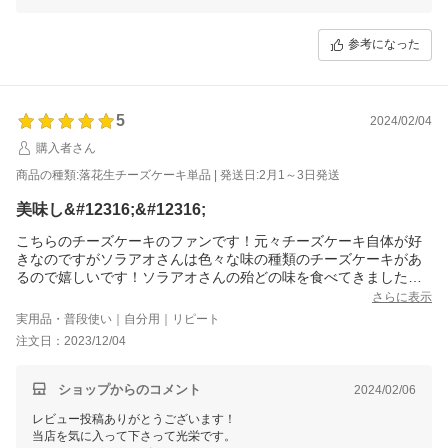
参考になった
5
2024/02/04
購入者さん
商品の種類:落花生チーズケーキ単品 | 発送日:2月1～3日発送
美味し&#12316;&#12316;
こちらのチーズケーキのファンです！元々チーズケーキ自体が好
きなのですがソラアオさんは色々な味の種類のチーズケーキがあ
るので嬉しいです！ソラアオさんの殆どの味を食べてきましたが
落花生のチーズケーキはベスト3に入るくらい気に入ってます
さらに表示
実用品・普段使い｜自分用｜リピート
注文日：2023/12/04
ショップからのコメント
2024/02/06
レビュー投稿ありがとうございます！
当店を気に入って下さって光栄です。