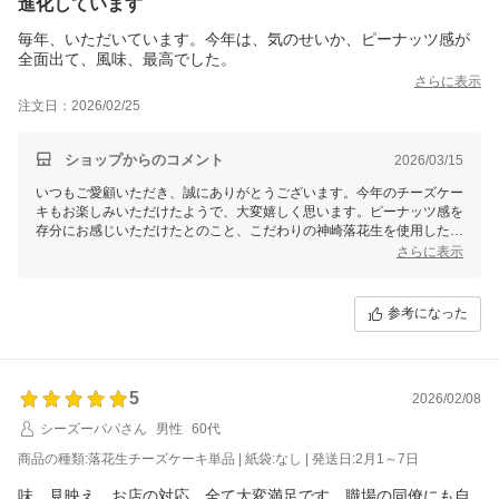
進化しています
毎年、いただいています。今年は、気のせいか、ピーナッツ感が
全面出て、風味、最高でした。
さらに表示
注文日：2026/02/25
ショップからのコメント
2026/03/15
いつもご愛顧いただき、誠にありがとうございます。今年のチーズケー
キもお楽しみいただけたようで、大変嬉しく思います。ピーナッツ感を
存分にお感じいただけたとのこと、こだわりの神崎落花生を使用した甲
斐があります。これからも特別な時間に寄り添えるよう、より一層美味
さらに表示
しい商品作りに励んでまいります。また来年もぜひお召し上がりくださ
い！
参考になった
5
2026/02/08
シーズーパパさん
男性
60代
商品の種類:落花生チーズケーキ単品 | 紙袋:なし | 発送日:2月1～7日
味、見映え、お店の対応、全て大変満足です。職場の同僚にも自