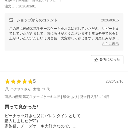
注文日：2026/03/01
ショップからのコメント
2026/03/15
この度は神崎落花生チーズケーキをお気に召していただき、リピートま
でしていただきまして、誠にありがとうございます！無我夢中でお召し
上がりいただけたというお言葉、大変嬉しく存じます。お楽しみがさら
に増えたとおっしゃっていただけるのも大変光栄です。
さらに表示
また、京都ブランドセレクションで当店のクオリティを感じていただけ
たとのこと、とても励みになります。これからもお客様にとって驚きと
参考になった
喜びに満ちた商品をお届けできるよう、一層努力してまいります。
次回のセレクションにお悩みとのことですが、もしご相談事などござい
ましたら、お気軽にご連絡ください。引き続き、お客様にご満足いただ
ける商品とサービスをお届けできるよう努めてまいります。改めて、素
5
2026/02/16
敵なレビューと温かいお言葉をありがとうございました。
ハナサスさん
女性
50代
商品の種類:落花生チーズケーキ単品 | 紙袋:あり | 発送日:2月8～14日
買って良かった!
ピーナッツ好きな父にバレンタインとして
購入しました(^∇^)
家族皆、チーズケーキ大好きなので、