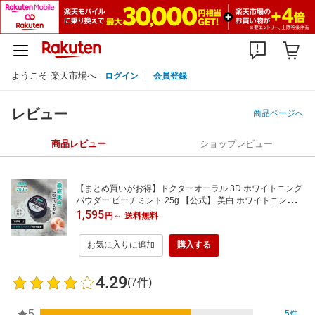
ようこそ 楽天市場へ
ログイン
会員登録
レビュー
商品ページへ
商品レビュー
ショップレビュー
【まとめ買いがお得】ドクターオーラル 3D ホワイトニング
パウダー ピーチミント 25g 【公式】 美白 ホワイトニング
歯磨き粉 虫歯予防 歯 口臭ケア 卵殻アパタイト ポリリン酸
1,595
円
～
送料無料
セルフホワイトニング ハミガキ 粉で歯を白く 黄ばみ 口臭 d
roral 粉ハミガキ
お気に入りに追加
購入する
4.29
(7件)
5
5件