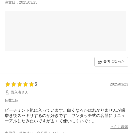
注文日：2025/03/25
あいにく旧品と比べることはできないのですが、旧品の購入を踏
みとどまっていた理由に「キャップの形状」の問題があったの
で、
今回のリニューアルによりスクリューからワンタッチタイプに変
更されて使い勝手がずっと良くなったことは想像に難くありませ
ん。
また、単なる好奇心から今回は「ピーチフレーバー」を選択しま
したが正解でした！
甘ったるいピーチではなく「ほんのりピーチ」でした。どちらか
参考になった
というと柑橘系や南国フルーツを思わせる爽やかさがあります。
角はなく後味も残らないので、男女問わず気軽に使えると思いま
した。
5
2025/03/23
（なお、ピーチの仕上がりから想像する限り、恐らく3種のフレー
購入者さん
バーどれを選んだとしても特徴的な香りはなさそう。その時の気
個数:1個
分で使い分けできそうです。）
ピーチミント気に入っています。白くなるかはわかりませんが歯
磨き後スッキリするのが好きです。ワンタッチ式の容器にリニュ
ーアルしたみたいですが固くて使いにくいです。
また、ホワイトニング系のアイテムにしては刺激もほとんど感じ
ないので、これならホワイトニング初心者でも継続できそうで
さらに表示
す。