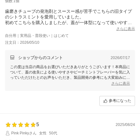
個数:1個
歯磨きチューブの発泡剤とスースー感が苦手でこちらの旧タイプ
のシトラスミントを愛用していました。
初めてこちらを購入しましたが、蓋が一体型になって使いやすく
フレーバーも気に入りました。
さらに表示
自分用｜実用品・普段使い｜はじめて
注文日：2026/05/10
ショップからのコメント
2026/07/17
この度は当店の商品をお選びいただきありがとうございます！本商品に
ついて、蓋の改良による使いやすさやピーチミントフレーバーを気に入
っていただけたとのお声をいただき、製品開発の参考にも大変励みにな
ります。
さらに表示
これからもお口のケアのお役に立てる商品をご提供できるよう努めてま
いりますので、ぜひ引き続きご愛用いただければ幸いです。
参考になった
5
2025/08/24
Pink Pinkyさん
女性
50代