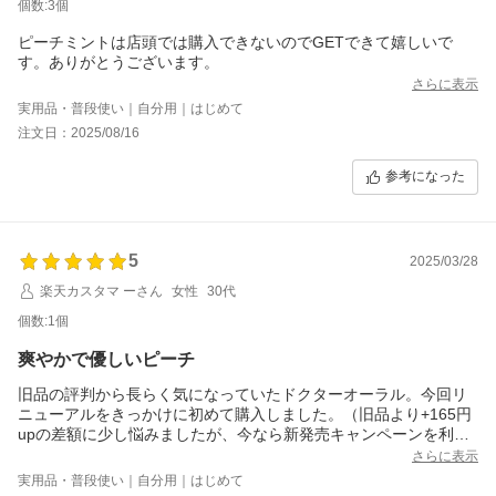
個数:3個
ピーチミントは店頭では購入できないのでGETできて嬉しいで
す。ありがとうございます。
さらに表示
実用品・普段使い｜自分用｜はじめて
注文日：2025/08/16
参考になった
5
2025/03/28
楽天カスタマ ーさん
女性
30代
個数:1個
爽やかで優しいピーチ
旧品の評判から長らく気になっていたドクターオーラル。今回リ
ニューアルをきっかけに初めて購入しました。（旧品より+165円
upの差額に少し悩みましたが、今なら新発売キャンペーンを利用
して100円引きで購入できることが後押しとなりました！）
さらに表示
実用品・普段使い｜自分用｜はじめて