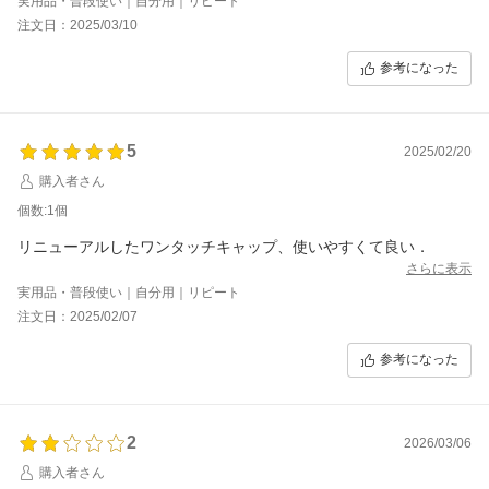
実用品・普段使い｜自分用｜リピート
注文日：2025/03/10
逆に言えばマイルドな分、使用一回で劇的な変化を望めるアイテ
ムではないので、ひとまず使い切った後の変化を期待したいと思
参考になった
います。
5
2025/02/20
購入者さん
個数:1個
リニューアルしたワンタッチキャップ、使いやすくて良い．
さらに表示
実用品・普段使い｜自分用｜リピート
注文日：2025/02/07
参考になった
2
2026/03/06
購入者さん