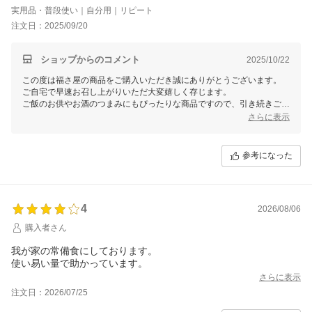
実用品・普段使い｜自分用｜リピート
注文日：2025/09/20
ショップからのコメント
2025/10/22
この度は福さ屋の商品をご購入いただき誠にありがとうございます。
ご自宅で早速お召し上がりいただ大変嬉しく存じます。
ご飯のお供やお酒のつまみにもぴったりな商品ですので、引き続きご堪
能くださいませ。
さらに表示
またのご利用、心よりお待ちしております。
福さ屋
参考になった
4
2026/08/06
購入者さん
我が家の常備食にしております。
使い易い量で助かっています。
さらに表示
注文日：2026/07/25