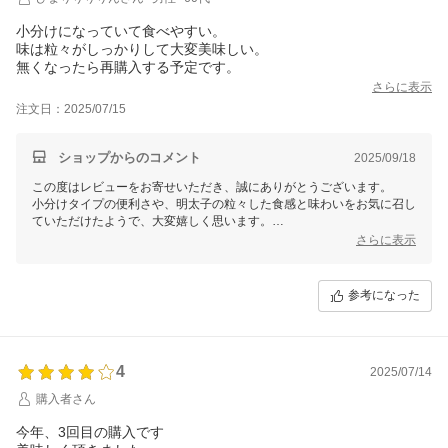
小分けになっていて食べやすい。
味は粒々がしっかりして大変美味しい。
無くなったら再購入する予定です。
さらに表示
注文日：2025/07/15
ショップからのコメント
2025/09/18
この度はレビューをお寄せいただき、誠にありがとうございます。
小分けタイプの便利さや、明太子の粒々した食感と味わいをお気に召し
ていただけたようで、大変嬉しく思います。
引き続き、より良い商品をお届けできるよう努めてまいりますので、今
さらに表示
後ともどうぞよろしくお願いいたします。
福さ屋
参考になった
4
2025/07/14
購入者さん
今年、3回目の購入です