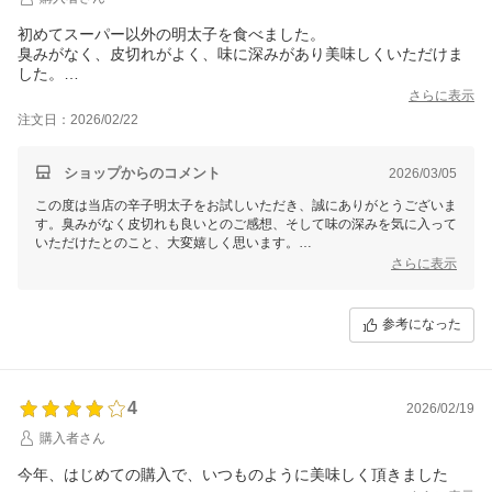
初めてスーパー以外の明太子を食べました。
臭みがなく、皮切れがよく、味に深みがあり美味しくいただけま
した。
一緒に購入したビニール袋が入っていませんでしたが、元々付属
さらに表示
されていた分で問題なかったです。
注文日：2026/02/22
ショップからのコメント
2026/03/05
この度は当店の辛子明太子をお試しいただき、誠にありがとうございま
す。臭みがなく皮切れも良いとのご感想、そして味の深みを気に入って
いただけたとのこと、大変嬉しく思います。
また、ビニール袋についてのご報告もありがとうございます。
さらに表示
引き続きサービス向上に努めてまいりますので、今後ともよろしくお願
いいたします。またのご利用を心よりお待ちしております。
福さ屋
参考になった
4
2026/02/19
購入者さん
今年、はじめての購入で、いつものように美味しく頂きました