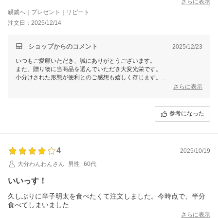
さらに表示
親戚へ｜プレゼント｜リピート
注文日：2025/12/14
ショップからのコメント
2025/12/23
いつもご愛顧いただき、誠にありがとうございます。
また、贈り物に当商品を選んでいただき大変光栄です。
小分けされた形態が便利とのご感想も嬉しく存じます。
贈答品としてご利用いただけるような商品ラインナップのご用意も今後
さらに表示
の参考にさせていただきます。
引き続き美味しい辛子明太子をお届けできるよう努めてまいりますの
で、これからもよろしくお願い申し上げます。
参考になった
福さ屋
4
2025/10/19
大分わんわんさん
男性
60代
いいっす！
久しぶりに辛子明太を食べたくて注文しました。今時点で、半分
食べてしまいました
さらに表示