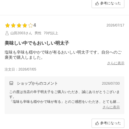
参考になった
4
2026/07/17
山田2003さん
男性
70代以上
美味しい中でもおいしい明太子
塩味も辛味も穏やかで味が有るおいしい明太子です。自分へのご
褒美で購入しました。
さらに表示
注文日：2026/07/05
ショップからのコメント
2026/07/30
この度は当店の辛子明太子をご購入いただき、誠にありがとうございま
す。
「塩味も辛味も穏やかで味が有る」とのご感想をいただき、とても嬉し
く思います。
さらに表示
自分へのご褒美としてお選びいただき、お楽しみいただけたことに感謝
いたします。
これからもお客様にご満足いただける商品作りに励んでまいります。ま
参考になった
たのご利用を心よりお待ちしております。