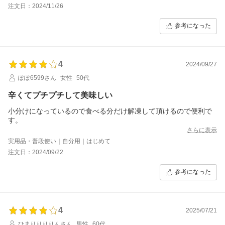
いう感じでしたので、辛さ耐性が低めの方は少し注意かも？ とい
注文日：2024/11/26
う感じでした&#128514;
参考になった
4
2024/09/27
ぽぽ6599さん
女性
50代
辛くてプチプチして美味しい
小分けになっているので食べる分だけ解凍して頂けるので便利で
す。
さらに表示
実用品・普段使い｜自分用｜はじめて
注文日：2024/09/22
参考になった
4
2025/07/21
ひまりりりりんさん
男性
60代