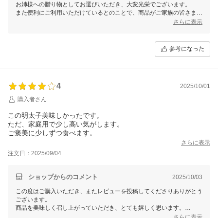
お姉様への贈り物としてお選びいただき、大変光栄でございます。
また便利にご利用いただけているとのことで、商品がご家族の皆さまに
お役立ちできていることを、とても嬉しく思います。
さらに表示
これからも皆さまの食卓に喜びをお届けできるよう努めてまいります。
またのご利用を心よりお待ちしております。
福さ屋
参考になった
4
2025/10/01
購入者さん
この明太子美味しかったです。
ただ、家庭用で少し高い気がします。
ご褒美に少しずつ食べます。
さらに表示
注文日：2025/09/04
ショップからのコメント
2025/10/03
この度はご購入いただき、またレビューを投稿してくださりありがとう
ございます。
商品を美味しく召し上がっていただき、とても嬉しく思います。
また、価格についてのご意見もありがとうございます。
さらに表示