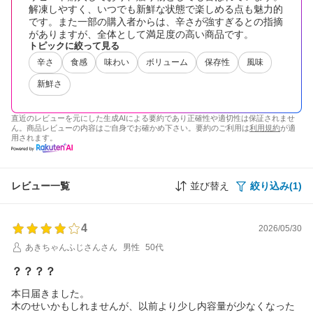
解凍しやすく、いつでも新鮮な状態で楽しめる点も魅力的
です。また一部の購入者からは、辛さが強すぎるとの指摘
がありますが、全体として満足度の高い商品です。
トピックに絞って見る
辛さ
食感
味わい
ボリューム
保存性
風味
新鮮さ
直近のレビューを元にした生成AIによる要約であり正確性や適切性は保証されませ
ん。商品レビューの内容はご自身でお確かめ下さい。要約のご利用は
利用規約
が適
用されます。
レビュー一覧
並び替え
絞り込み(1)
4
2026/05/30
あきちゃんふじさんさん
男性
50代
？？？？
本日届きました。
木のせいかもしれませんが、以前より少し内容量が少なくなった