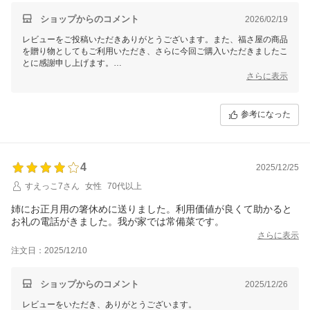
ショップからのコメント
2026/02/19
レビューをご投稿いただきありがとうございます。また、福さ屋の商品
を贈り物としてもご利用いただき、さらに今回ご購入いただきましたこ
とに感謝申し上げます。
辛さが少し強かったとのことで、お好みに合う商品をお届けできなかっ
さらに表示
たことは残念です。福さ屋の明太子はさまざまなタイプがございますの
で、次回ぜひ違う商品もお試しいただければと思います。ご質問やご要
望がございましたら、お気軽にお知らせください。
参考になった
今後ともどうぞよろしくお願いいたします。
福さ屋
4
2025/12/25
すえっこ7さん
女性
70代以上
姉にお正月用の箸休めに送りました。利用価値が良くて助かると
さらに表示
注文日：2025/12/10
ショップからのコメント
2025/12/26
レビューをいただき、ありがとうございます。