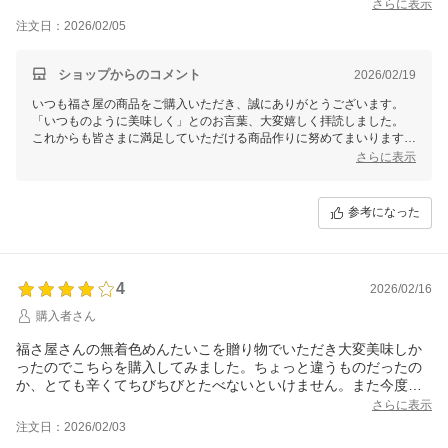
さらに表示
注文日：2026/02/05
ショップからのコメント
2026/02/19
いつも福さ屋の商品をご購入いただき、誠にありがとうございます。
「いつものように美味しく」とのお言葉、大変嬉しく拝読しました。
これからも皆さまに満足していただける商品作りに努めてまいります。
またのご利用を心よりお待ちしております。
さらに表示
福さ屋
参考になった
4
2026/02/16
購入者さん
福さ屋さんの無着色めんたいこを贈り物でいただき大変美味しか
ったのでこちらを購入してみました。ちょっと違うものだったの
か、とても辛くてちびちびとたべないといけません。また今度違
うのを購入してみようと思います。
さらに表示
注文日：2026/02/03