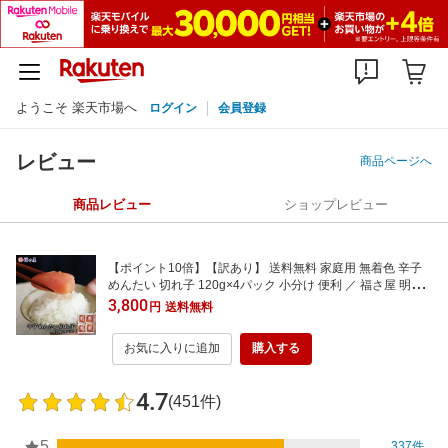
ようこそ 楽天市場へ
ログイン
会員登録
レビュー
商品ページへ
商品レビュー
ショップレビュー
【ポイント10倍】【訳あり】 送料無料 家庭用 無着色 辛子
めんたい 切れ子 120g×4パック 小分け 便利 ／ 福さ屋 明太
子 辛子明太子 おつまみ 晩酌 福岡 博多 土産 ギフト 贈り物
3,800
円
送料無料
父の日 お中元 御中元 お歳暮 【公式ストア】
お気に入りに追加
購入する
4.7
(451件)
5
337件