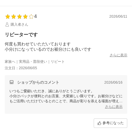
福さ屋
4
2026/06/11
購入者さん
リピーターです
何度も買わせていただいております
さらに表示
家族へ｜実用品・普段使い｜リピート
注文日：2026/06/05
ショップからのコメント
2026/06/16
いつもご愛顧いただき、誠にありがとうございます。
小分けパックが便利とのお言葉、大変嬉しい限りです。お裾分けなどに
もご活用いただけているとのことで、商品が彩りを添える場面が増えて
いれば幸いです。
さらに表示
これからも美味しい辛子明太子をお届けできるよう努めてまいりますの
で、ぜひ引き続きご利用くださいませ。
福さ屋
参考になった