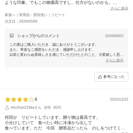
ような印象。でもこの物価高ですし、仕方がないのかも。
変わらぬ美味しさをありがとうございます。
さらに表示
家族へ｜実用品・普段使い｜リピート
注文日：2026/05/09
ショップからのコメント
2026/06/03
この度はご購入いただき、誠にありがとうございます。
また、率直なご感想をいただき、感謝申し上げます。
以前と変わらぬ美味しさを感じていただけたとのこと、大変嬉しく思い
ます。内容量についてのご指摘も真摯に受け止め、これからもお客様に
さらに表示
ご満足いただける商品をお届けできるよう努めてまいります。
引き続きご愛顧のほどよろしくお願い申し上げます。
福さ屋
参考になった
4
2025/12/23
micchan223kaさん
女性
60代
何回か リピートしています。贈り物は最高です。
小分けしていて 食べたい時に冷凍から出して
食べています。ただ 今回 贈答品だったら のしをつけてくれ