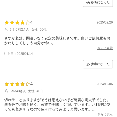
参考になった
4
2025/02/26
シシ6752さん
女性
60代
さすが老舗、間違いなく安定の美味しさです。白いご飯何度もお
かわりしてしまう自分が怖い。
さらに表示
注文日：2025/01/14
参考になった
4
2024/12/06
Bard43さん
女性
40代
切れ子、とありますがそうは思えないほど綺麗な明太子でした。
無着色でお味も良く、家族で美味しく頂いています。お料理に使
っても良さそうなので色々作ってみようと思います。
ただ、辛いものが苦手な我が家には少し刺激の強かったかな、と
さらに表示