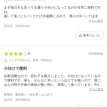
まず他の方も言ってる通り小分けになってるのが非常に便利です
ね。
届いて直ぐに1パックだけ冷蔵庫に入れて、残りの3パックは冷凍
しました。
さらに表示
味は子どもでも食べれるようになのか若干辛味が自分には弱く感
注文日：2024/11/23
じたので☆-1にさせて頂きました。
それでも凄く美味しいと思います。
参考になった
先日スーパーで買った某有名メーカー他社さんのは切れ子なの
に、福さ屋さんで言うバラ子みたいなもので、焼くのに非常に苦
労しましたが、福さ屋さんのは宣材写真と同じくらいの物で非常
に良かったです。
4
2024/08/26
メイママ131さん
女性
70代以上
小分けで便利
自家消費なので、切れ子を購入しました。小分けになっているの
で便利です。味も、そんなに辛いというほどでも無いので、朝ご
はんの時や夕食の食欲が無い時に、美味しく食べています。中1と
小5の孫達が、明太子パスタを食べたいと言っているので、そのう
さらに表示
ち作ってあげようと思います。自分でも、ファミレスで食べる、
実用品・普段使い｜自分用｜はじめて
明太イカパスタが好きです。
注文日：2024/08/15