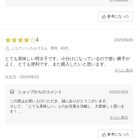
お客様にご満足いただけるよう、今後の参考とさせていただきます。
またのご利用を心よりお待ちしております。
福さ屋
参考になった
4
2025/09/26
ジユウジンカルマさん
男性
40代
とても美味しい明太子です。小分けになっているので使い勝手が
よく、とても便利です。また購入したいと思います。
さらに表示
注文日：2025/09/10
ショップからのコメント
2025/10/03
この度はお買い上げいただき、誠にありがとうございます。
そして、「とても美味しい」とのお言葉を頂戴し、大変嬉しく思いま
す！
これからもお客様に喜んでいただける商品をお届けできるよう努力して
さらに表示
まいります。
またのご利用を心よりお待ち申し上げております。
福さ屋
参考になった