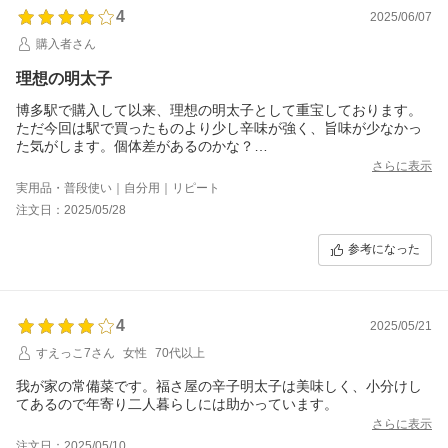
4
2025/06/07
購入者さん
理想の明太子
博多駅で購入して以来、理想の明太子として重宝しております。
ただ今回は駅で買ったものより少し辛味が強く、旨味が少なかっ
た気がします。個体差があるのかな？
何にしろ旨すぎる明太子なので今後も購入させて頂きたいです。
さらに表示
実用品・普段使い｜自分用｜リピート
注文日：2025/05/28
参考になった
4
2025/05/21
すえっこ7さん
女性
70代以上
我が家の常備菜です。福さ屋の辛子明太子は美味しく、小分けし
てあるので年寄り二人暮らしには助かっています。
さらに表示
注文日：2025/05/10