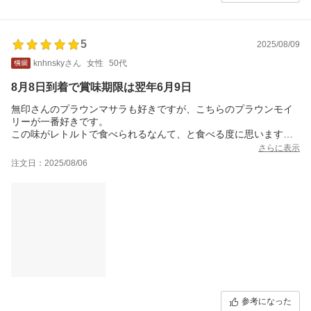
5
2025/08/09
knhnskyさん
女性
50代
8月8日到着で賞味期限は翌年6月9日
無印さんのプラウンマサラも好きですが、こちらのプラウンモイ
リーが一番好きです。
この味がレトルトで食べられるなんて、と食べる度に思います。
（でも海老はパサパサしています）。
さらに表示
ストック用に購入したので賞味期限に余裕のある新しいものが届
注文日：2025/08/06
いて嬉しいです。
参考になった