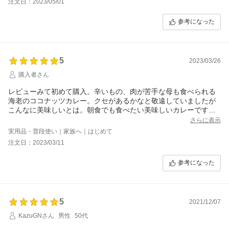
注文日：2023/05/01
参考になった
5
2023/03/26
購入者さん
レビューみて初めて購入。辛いもの、肉が苦手な母も食べられる
海老のココナッツカレー。クセがあるかなと敬遠していましたが
こんなに美味しいとは。朝食でも食べたい美味しいカレーです。
まとめ買いも困ることなくあっという間になくなりそう。
さらに表示
実用品・普段使い｜家族へ｜はじめて
注文日：2023/03/11
参考になった
5
2021/12/07
KazuGNさん
男性
50代