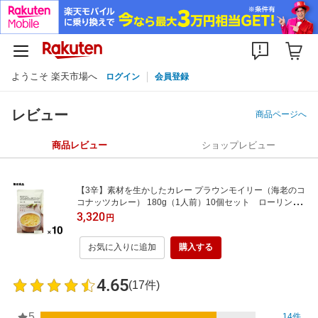
ようこそ 楽天市場へ
ログイン
会員登録
レビュー
商品ページへ
商品レビュー
ショップレビュー
【3辛】素材を生かしたカレー プラウンモイリー（海老のコ
コナッツカレー） 180g（1人前）10個セット ローリング
ストック 備蓄 防災【無印良品 公式】
3,320
円
お気に入りに追加
購入する
4.65
(17件)
5
14件