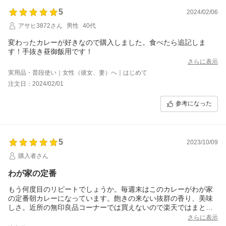
5
2024/02/06
アサヒ3872さん
男性
40代
変わったカレーが好きなので購入しました。食べたら追記しま
す！手抜き昼御飯用です！
さらに表示
実用品・普段使い｜女性（彼女、妻）へ｜はじめて
注文日：2024/02/01
参考になった
5
2023/10/09
購入者さん
わが家の定番
もう何度目のリピートでしょうか。毎週末はこのカレーがわが家
の定番朝カレーになっています。飽きの来ない抜群の香り、美味
しさ。近所の無印良品コーナーでは買えないので楽天ではまとめ
買いできるのは本当に助かります。
さらに表示