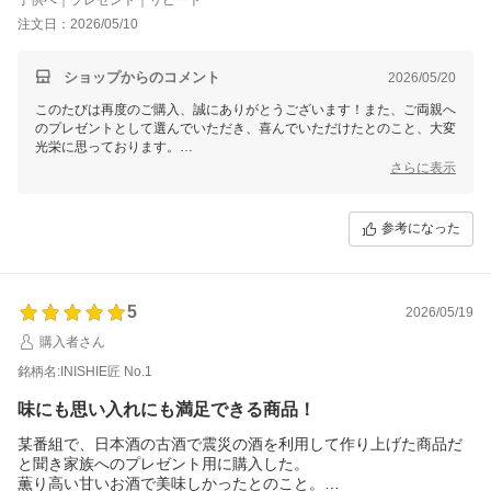
品。
注文日：2026/05/10
200ミリと少量なので家族とじっくり味わって飲みたい。
ショップからのコメント
2026/05/20
このたびは再度のご購入、誠にありがとうございます！また、ご両親へ
のプレゼントとして選んでいただき、喜んでいただけたとのこと、大変
光栄に思っております。
さらに表示
お子様の誕生日のお祝いに、家族皆さまでじっくりとお楽しみいただく
とのことで、素敵なひとときをご提供できれば幸いです。ありがとうご
ざいました。
参考になった
5
2026/05/19
購入者さん
銘柄名:INISHIE匠 No.1
味にも思い入れにも満足できる商品！
某番組で、日本酒の古酒で震災の酒を利用して作り上げた商品だ
と聞き家族へのプレゼント用に購入した。
薫り高い甘いお酒で美味しかったとのこと。