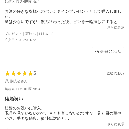
銘柄名:INISHIE匠 No.1
お酒の好きな奥様へのバレンタインプレゼントとして購入しまし
た。
量は少ないですが、飲み終わった後、ビンを一輪挿しにすると思
います。
さらに表示
お勧めですよ。
プレゼント｜家族へ｜はじめて
谷川
注文日：2025/01/28
参考になった
5
2024/11/07
購入者さん
銘柄名:INISHIE匠 No.3
結婚祝い
結婚のお祝いに購入。
現品を見ていないので、何とも言えないのですが、見た目の華や
かさ、手頃な値段、熨斗紙対応と
こちらの求めていた物にピッタリでした。
さらに表示