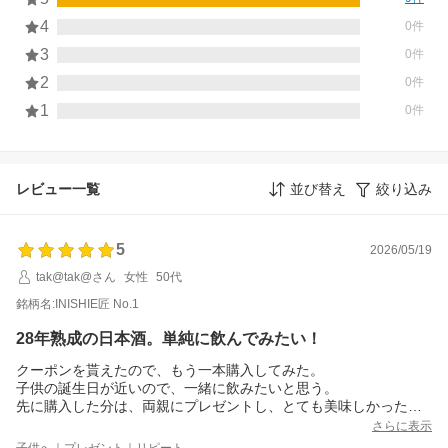
4
0件
3
0件
2
0件
1
0件
レビュー一覧
並び替え
絞り込み
5
2026/05/19
tak@tak@さん
女性
50代
銘柄名:INISHIE匠 No.1
28年熟成の日本酒。単純に飲んでみたい！
クーポンを貰えたので、もう一本購入してみた。
子供の誕生日が近いので、一緒に飲みたいと思う。
先に購入した分は、両親にプレゼントし、とても美味しかったと
好評！
さらに表示
ふるさと納税の返礼品にもなっており、私自身とても気になる商
子供へ｜プレゼント｜リピート