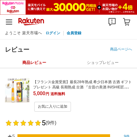
ようこそ 楽天市場へ
ログイン
会員登録
レビュー
商品ページへ
商品レビュー
ショップレビュー
【フランス金賞受賞】最長28年熟成 希少日本酒 古酒 ギフト
プレゼント 高級 長期熟成 古酒 『古昔の美酒 INISHIE匠』
単品 200ml (3タイプ 甘味/酸味/熟成) / 父の日 お中元 御中元
5,000
円
送料無料
お酒 祝い酒 内祝い 誕生日 お父さん 父 結婚祝い 記念日 男性
女性 化粧箱 熨斗
お気に入りに追加
5
(9件)
5
9件