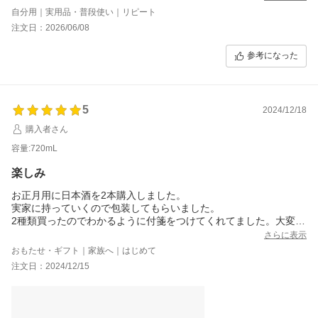
自分用｜実用品・普段使い｜リピート
注文日：2026/06/08
参考になった
5
2024/12/18
購入者さん
容量:720mL
楽しみ
お正月用に日本酒を2本購入しました。
実家に持っていくので包装してもらいました。
2種類買ったのでわかるように付箋をつけてくれてました。大変助
かります。両親、私たち家族辛口の日本酒が好きなので、お正月
さらに表示
に飲むの楽しみにしてます。石川県が大変なこと、忘れたりはし
おもたせ・ギフト｜家族へ｜はじめて
てないです。石川県の復興を願ってます！
注文日：2024/12/15