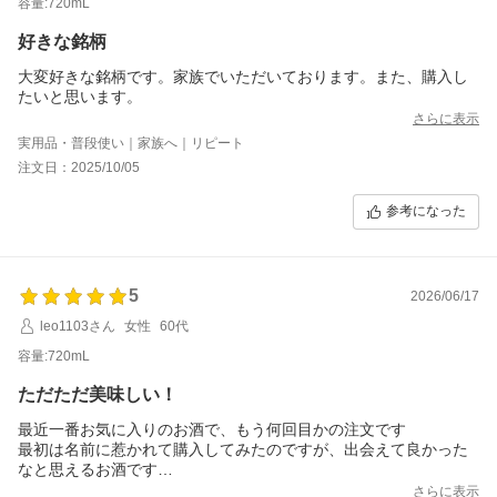
容量:720mL
好きな銘柄
大変好きな銘柄です。家族でいただいております。また、購入し
たいと思います。
さらに表示
実用品・普段使い｜家族へ｜リピート
注文日：2025/10/05
参考になった
5
2026/06/17
leo1103さん
女性
60代
容量:720mL
ただただ美味しい！
最近一番お気に入りのお酒で、もう何回目かの注文です
最初は名前に惹かれて購入してみたのですが、出会えて良かった
なと思えるお酒です
またなくなり次第注文しようと思っています
さらに表示