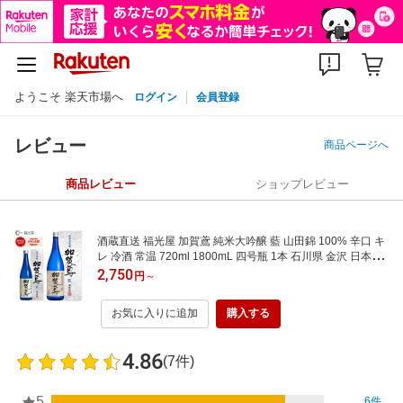
ようこそ 楽天市場へ
ログイン
会員登録
レビュー
商品ページへ
商品レビュー
ショップレビュー
酒蔵直送 福光屋 加賀鳶 純米大吟醸 藍 山田錦 100% 辛口 キ
レ 冷酒 常温 720ml 1800mL 四号瓶 1本 石川県 金沢 日本酒
sake 地酒 人気銘柄 ギフト プレゼント 誕生日 送別 退職 引
2,750
円
～
越し 改装 結婚 敬老 お年賀
お気に入りに追加
購入する
4.86
(7件)
5
6件