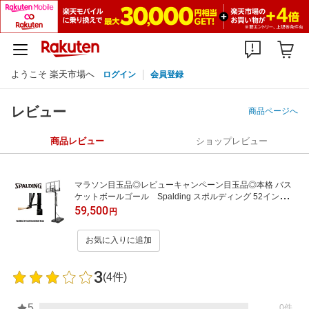
ようこそ 楽天市場へ
ログイン
会員登録
レビュー
商品ページへ
商品レビュー
ショップレビュー
マラソン目玉品◎レビューキャンペーン目玉品◎本格 バス
ケットボールゴール Spalding スポルディング 52インチ
【132 x 81センチ】【高さ調整：228～305センチ】バック
59,500
円
ボード ガスリフトで高さを調整 ベースタンク 車輪付き
のベース 高さ調節◎バスケ練習 バスケ
お気に入りに追加
3
(4件)
5
0件