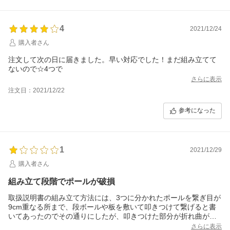
4
2021/12/24
購入者さん
注文して次の日に届きました。早い対応でした！まだ組み立てて
ないので☆4つで
さらに表示
注文日：2021/12/22
参考になった
1
2021/12/29
購入者さん
組み立て段階でポールが破損
取扱説明書の組み立て方法には、3つに分かれたポールを繋ぎ目が
9cm重なる所まで、段ボールや板を敷いて叩きつけて繋げると書
いてあったのでその通りにしたが、叩きつけた部分が折れ曲がり
変形し、組み立てが出来なくなった。
さらに表示