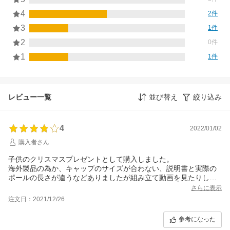
4
2件
3
1件
2
0件
1
1件
レビュー一覧
並び替え
絞り込み
4
2022/01/02
購入者さん
子供のクリスマスプレゼントとして購入しました。
海外製品の為か、キャップのサイズが合わない、説明書と実際の
ポールの長さが違うなどありましたが組み立て動画を見たりしな
がら、夫婦でなんとか組み立てて3時間ほどで出来ました。
さらに表示
子供はボード部分が広いので練習しやすいと喜んでいますので星
注文日：2021/12/26
四つで満足です。
参考になった