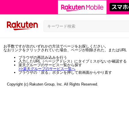
お手数ですが次のいずれかの方法でページをお探しください。
なおリンクをクリックされていた場合、ページが削除された、またはURL
ブラウザの再読み込みを行う
入力したURL（ページアドレス）にタイプミスがないか確認する
楽天グループのサービス一覧から探す
>>
楽天グループのサービス一覧へ
ブラウザの「戻る」ボタンを押して前画面からやり直す
Copyright (c) Rakuten Group, Inc. All Rights Reserved.