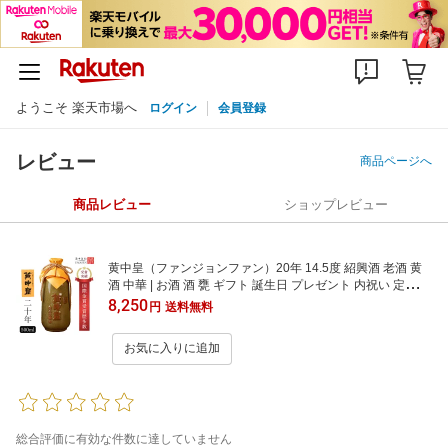
ようこそ 楽天市場へ
ログイン
会員登録
レビュー
商品ページへ
商品レビュー
ショップレビュー
黄中皇（ファンジョンファン）20年 14.5度 紹興酒 老酒 黄
酒 中華 | お酒 酒 甕 ギフト 誕生日 プレゼント 内祝い 定年退
職 父の日 中国 高級 お祝い お礼 贈り物 贈答品 退職 お返し
8,250
円
送料無料
誕生日プレゼント 銘酒 おさけ おうち時間 家飲み 晩酌 醸造
酒 老酒 中国酒 敬老の日
お気に入りに追加
総合評価に有効な件数に達していません