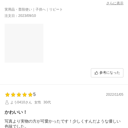
かったのですが、商品についてるタグが逆さまに縫われてまし
さらに表示
た。アイボリーは普通についていたのでこの商品だけが逆さまに
実用品・普段使い｜子供へ｜リピート
ついてたみたいです。外側についてるものなのでそこが残念でし
注文日：2023/09/10
た。
参考になった
5
2022/11/05
よう0410さん
女性
30代
かわいい！
写真より実物の方が可愛かったです！少しくすんだような優しい
色味でした。