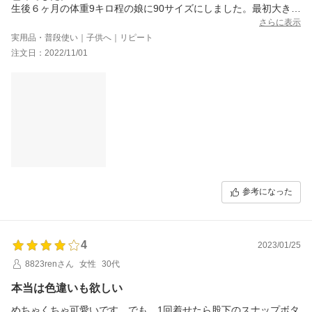
生後６ヶ月の体重9キロ程の娘に90サイズにしました。最初大きす
ぎたかなと思いましたが、着せてみるとほんの少し大きいくらい
さらに表示
で、80にしてたらすぐサイズアウトしてただろうなと、、90にし
実用品・普段使い｜子供へ｜リピート
て良かったです！着せれるうちに沢山着せたいと思います。
注文日：2022/11/01
参考になった
4
2023/01/25
8823renさん
女性
30代
本当は色違いも欲しい
めちゃくちゃ可愛いです。でも、1回着せたら股下のスナップボタ