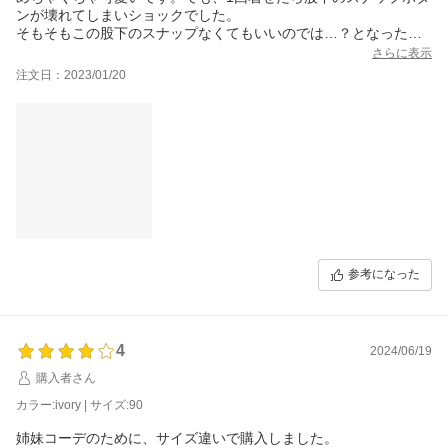
ンが壊れてしまいショックでした。
そもそもこの股下のスナップなくてもいいのでは…？となったの
で縫い付けてしまおうかと思います。
さらに表示
注文日：2023/01/20
参考になった
4
2024/06/19
購入者さん
カラー:ivory | サイズ:90
姉妹コーデのために、サイズ違いで購入しました。