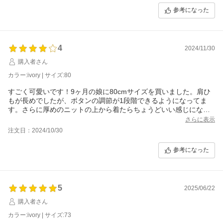
参考になった
4
2024/11/30
購入者さん
カラー:ivory | サイズ:80
すごく可愛いです！9ヶ月の娘に80cmサイズを買いました。肩ひ
もが長めでしたが、ボタンの調節が1段階できるようになってま
す。さらに厚めのニットの上から着たらちょうどいい感じになり
ました。冬にも活躍しそうです。
さらに表示
下のスナップボタンが外れやすいのだけちょっと気になる感じで
注文日：2024/10/30
す。ワンサイズ上げても良かったかな
参考になった
5
2025/06/22
購入者さん
カラー:ivory | サイズ:73