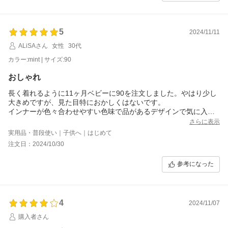
5
2024/11/11
ALiSAさん
女性
30代
カラー:mint | サイズ:90
おしゃれ
長く着れるように11ヶ月ベビーに90を注文しました。やはり少し
大きめですが、見た目特におかしくはないです。
インナーが色々合わせやすい色味で品があるデザインで気に入っ
ています！生地的に一年通して使えるものだなと思います。
さらに表示
実用品・普段使い｜子供へ｜はじめて
注文日：2024/10/30
参考になった
4
2024/11/07
購入者さん