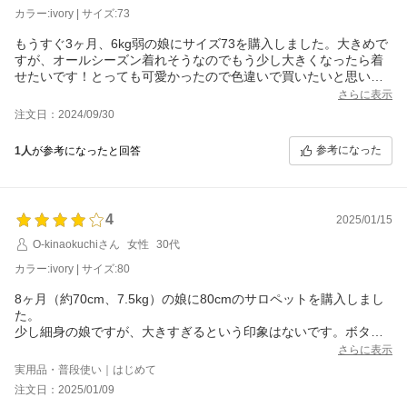
カラー:ivory | サイズ:73
もうすぐ3ヶ月、6kg弱の娘にサイズ73を購入しました。大きめで
すが、オールシーズン着れそうなのでもう少し大きくなったら着
せたいです！とっても可愛かったので色違いで買いたいと思いま
す！
さらに表示
注文日：2024/09/30
参考になった
1人
が参考になったと回答
4
2025/01/15
O-kinaokuchiさん
女性
30代
カラー:ivory | サイズ:80
8ヶ月（約70cm、7.5kg）の娘に80cmのサロペットを購入しまし
た。
少し細身の娘ですが、大きすぎるという印象はないです。ボタン
で長さを調節できるし、デニム生地のようなしっかりした感じで
さらに表示
コーデ次第で年中着用できそうです。
実用品・普段使い｜はじめて
色はアイボリーなので何にでも合わせやすそうです。たくさん着
注文日：2025/01/09
せます！