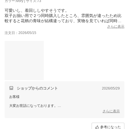
カラー:ivory | サイズ:73
可愛いし、着回ししやすそうです。
双子お揃い用で２つ同時購入したところ、雰囲気が違ったため比
較すると花柄の青味が結構違っており、実物を見ていれば同時購
入は控えていたと思うので星を減らしました。
さらに表示
注文日：2026/05/15
→口コミをご覧いただき、類似する雰囲気の商品に交換していた
だきました。
そのため、星も更新しました！ありがとうございました。
ショップからのコメント
2026/05/29
お客様
大変お世話になっております。
販売店LOUPLE 楽天市場店の林と申します。
さらに表示
この度は当店のご利用、
またレビューのご投稿にて貴重なご意見をいただき誠にありがとうござ
参考になった