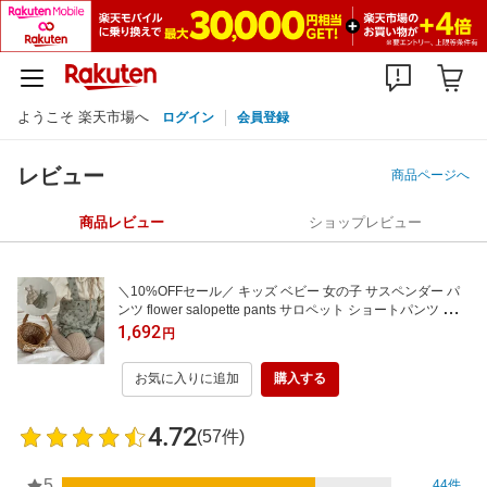
ようこそ 楽天市場へ
ログイン
会員登録
レビュー
商品ページへ
商品レビュー
ショップレビュー
＼10%OFFセール／ キッズ ベビー 女の子 サスペンダー パ
ンツ flower salopette pants サロペット ショートパンツ 花柄
赤ちゃん コットン 可愛い 韓国 風 60cm 70cm 80cm 90cm
1,692
円
海外 輸入 子供服 春 夏 秋 冬 オールシーズン 送料無料
お気に入りに追加
購入する
4.72
(57件)
5
44件