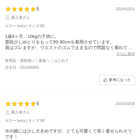
5
2024/10/21
購入者さん
カラー:ivory | サイズ:90
1歳4ヶ月、10kgの子供に。
普段少しゆとりをもって80-90cmを着用させています。
肩はズレますが、ウエストのゴムで止まるので問題なく着れてい
ます。
さらに表示
不良箇所がありましたが、丁寧且つ迅速に対応していただけまし
実用品・普段使い｜家族へ｜はじめて
た。
注文日：2024/09/05
参考になった
5
2024/10/16
購入者さん
カラー:ivory | サイズ:90
今の娘には少し大きめですが、とても可愛くて長く着せられそう
です！