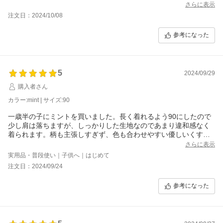
さらに表示
注文日：2024/10/08
参考になった
5
2024/09/29
購入者さん
カラー:mint | サイズ:90
一歳半の子にミントを買いました。長く着れるよう90にしたので
少し肩は落ちますが、しっかりした生地なのであまり違和感なく
着られます。柄も主張しすぎず、色も合わせやすい優しいくすん
だグリーンでこれからたくさん活躍させられそうです。
さらに表示
実用品・普段使い｜子供へ｜はじめて
注文日：2024/09/24
参考になった