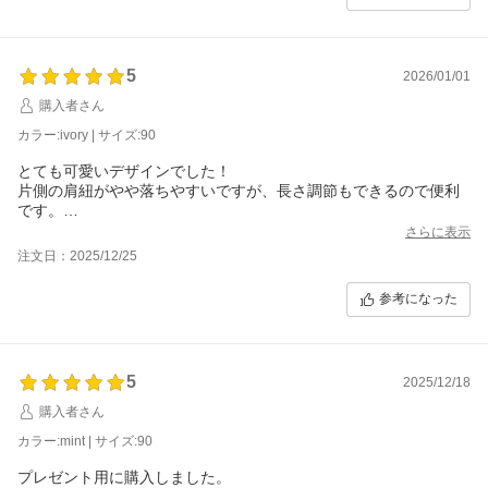
います。
商品の仕様につきまして、お揃い用として2点ご購入いただいたにもか
かわらず、
花柄の色味に差があり、ご期待に沿うことができず大変申し訳ございま
5
2026/01/01
せん。
購入者さん
本商品は製造時期や生産ロットにより、
カラー:ivory | サイズ:90
柄や色味に個体差が生じる場合がございますが、
お揃いでご着用いただくご予定だった中で残念なお気持ちにさせてしま
とても可愛いデザインでした！
いましたことを心よりお詫び申し上げます。
片側の肩紐がやや落ちやすいですが、長さ調節もできるので便利
です。
当店ではお客様にご満足いただけますよう、ご購入後の製品保証を設け
購入前に問合せをした際も丁寧に対応していただき、安心して購
ており、
さらに表示
入できました。
ご希望の場合は無料でご返品・ご交換を承らせていただいております。
注文日：2025/12/25
ご使用後でも問題ございませんので、
参考になった
ご使用いただく中でやはり気にかかる点がございましたら、
ぜひ一度ご連絡いただけますと幸いでございます。
これからもより快適にお買い物をしていただけますよう、
スタッフ一同精進してまいりますので、
5
2025/12/18
今後ともLOUPLE 楽天市場店をご愛顧賜れましたら幸いでございま
す。
購入者さん
カラー:mint | サイズ:90
何卒よろしくお願い申し上げます。
プレゼント用に購入しました。
株式会社LOUPLE 林