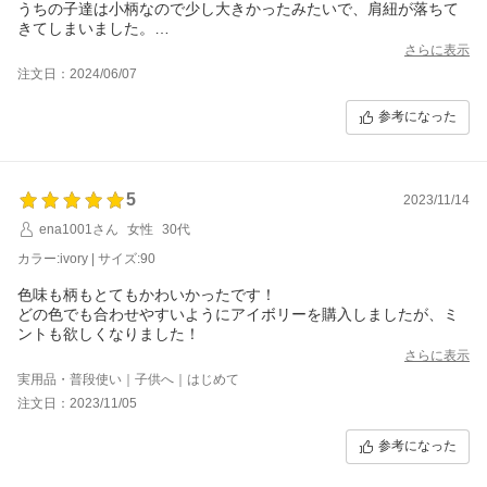
うちの子達は小柄なので少し大きかったみたいで、肩紐が落ちて
きてしまいました。
でも、生地もしっかりしているし、柄も可愛くて、もう少し大き
さらに表示
くなってから着せるのを楽しみにしています！
注文日：2024/06/07
参考になった
5
2023/11/14
ena1001さん
女性
30代
カラー:ivory | サイズ:90
色味も柄もとてもかわいかったです！
どの色でも合わせやすいようにアイボリーを購入しましたが、ミ
ントも欲しくなりました！
さらに表示
実用品・普段使い｜子供へ｜はじめて
注文日：2023/11/05
参考になった