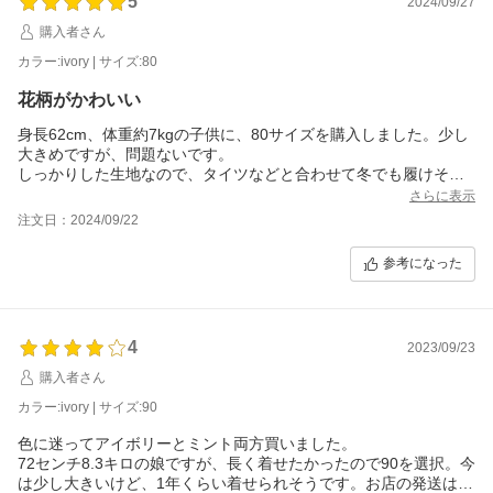
5
2024/09/27
購入者さん
カラー:ivory | サイズ:80
花柄がかわいい
身長62cm、体重約7kgの子供に、80サイズを購入しました。少し
大きめですが、問題ないです。
しっかりした生地なので、タイツなどと合わせて冬でも履けそう
です。
さらに表示
かわいい柄なので長い期間着られそうで嬉しいです。
注文日：2024/09/22
参考になった
4
2023/09/23
購入者さん
カラー:ivory | サイズ:90
色に迷ってアイボリーとミント両方買いました。
72センチ8.3キロの娘ですが、長く着せたかったので90を選択。今
は少し大きいけど、1年くらい着せられそうです。お店の発送は早