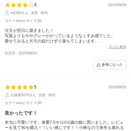
4
2025/09/26
m2284さん
女性
30代
カラー:ivory | サイズ:80
注文が翌日に届きました！
写真よりもややグレーががっているようなくすみ感でした。
着せてみると片方の紐だけずり落ちてしまいます。
普段80は少しゆとりがありますが、こちらはピッタリでした。
さらに表示
生地はしっかりしています。
注文日：2025/09/24
参考になった
5
2025/09/25
お抹茶5076さん
女性
30代
カラー:ivory | サイズ:90
良かったです！
本当に可愛いです。体重7.5キロの1歳の娘に買いました。レビュ
ーを見て90を購入！！いい感じです！！小柄なので来年も着れる