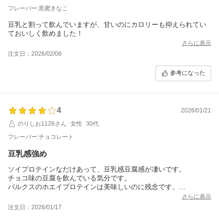
フレーバー:黒蜜きなこ
豆乳と割って飲んでいますが、甘いのにカロリーも抑えられてい
ておいしく飲めました！
さらに表示
注文日：2026/02/08
参考になった
4
2026/01/21
のりしお1126さん
女性
30代
フレーバー:チョコレート
豆乳感強め
ソイプロテインなだけあって、豆乳感豆腐感が凄いです。
チョコ味の豆腐を飲んでいる気分です。
バルクスのホエイプロテインは美味しいのに残念です。
【追記】
さらに表示
後日、スプーン二杯を牛乳200mlで割って飲みました。とても飲
注文日：2026/01/17
みやすく嫌な豆乳感は無くなりました。現在、スプーン二杯を牛