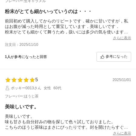
フレーバー:生キャラメル
粉末がとても細かいっていうのは・・・
前回初めて購入してからのリピートです．確かに甘いですが，私
はお腹が減った時用として重宝しています．美味しいです．
粉末がとても細かくて舞うため，扱いには多少の気を使います．
困るほどではありませんが．
さらに表示
それゆえ冷たい水にはよく溶けますが，私はホットにして飲むの
注文日：2025/11/10
で，キメの細かさが逆に塊になる結果となっているような気がし
ます．個人的にはそこまで細かくなくてもよいと思いました．長
参考になった
1人
が参考になったと回答
年愛用しているsavasがベストな感じです．
あと，フォーマーでかき混ぜるのですが，ミルクのように泡がよ
く立ちます．（savasは全く立たないという違いがあります）
5
2025/11/01
ポッキー0013さん
女性
60代
フレーバー:ほうじ茶
美味しいです。
美味しいです。
味も甘さも自分好みの物を探して色々試しておりました。
こちらのほうじ茶味はまさにぴったりです。封を開けたらすぐほ
うじ茶の香りがします。リピート確定ですが、機会があれば他の
さらに表示