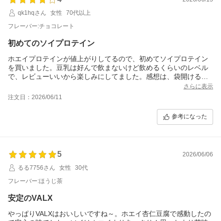
qk1hqさん
女性
70代以上
フレーバー:チョコレート
初めてのソイプロテイン
ホエイプロテインが値上がりしてるので、初めてソイプロテイン
を買いました。豆乳は好んで飲まないけど飲めるくらいのレベル
で、レビューいいから楽しみにしてました。感想は、袋開けると
粉舞う→水ですぐ溶ける→匂いは大豆強め→味は甘めでいける。
さらに表示
でもちゃんと溶けてるけど粉っぽく口の中でドロっとする。弱め
注文日：2026/06/11
の大豆風味。→後味は大豆(笑)
牛乳で割ったら甘過ぎてきつい、チョコ感消えてドロドロ飲みづ
参考になった
らい！
結論、ホエイの方がそりゃー美味しい。
でも黒蜜きなこの方は大豆感が合うならおいしかったのでは…？
と飲みきって慣れたらリピを考えます。
5
2026/06/06
るる7756さん
女性
30代
フレーバー:ほうじ茶
安定のVALX
やっぱりVALXはおいしいですね～。ホエイ杏仁豆腐で感動したの