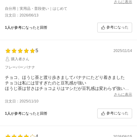
さらに表示
自分用｜実用品・普段使い｜はじめて
注文日：2026/06/13
参考になった
1人
が参考になったと回答
5
2025/11/14
購入者さん
フレーバー:バナナ
チョコ、ほうじ茶と渡り歩きましてバナナにたどり着きました
チョコは私には甘すぎたのと豆乳感が強い
ほうじ茶は甘さはチョコよりはマシだが豆乳感は変わらず強い
ソイプロテインを選んでいるくせに豆乳感が苦手なので、今度は
さらに表示
バナナを買ってみました
注文日：2025/11/10
チョコとほうじ茶に比べたら全然豆乳感少ないです!
ただ少し粉っぽいかな？そこは水の量で調整できるかも。
参考になった
1人
が参考になったと回答
変えてみて正解でした!
4
2026/06/15