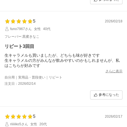
初は少なめでもいいかも）
ホエイに比べると効果が表れるのが遅く感じましたがまあそりゃ
あソイなんでそうでしょうという感じですね
5
2026/02/18
funo7967さん
女性
40代
フレーバー:黒蜜きなこ
リピート3回目
生キャラメルも買いましたが、どちらも味が好きです
生キャラメルの方がみんなが飲みやすいのかもしれませんが、私
はこちらが好みです
さらに表示
自分用｜実用品・普段使い｜リピート
注文日：2026/02/14
参考になった
5
2026/02/17
riiiiiko5さん
女性
20代