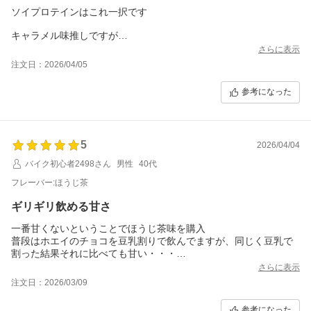
ソイプロテインはこれ一択です
キャラメル味推しですが
そのままだと甘々なのでブラックコーヒーで割ってます
さらに表示
注文日：2026/04/05
参考になった
5
2026/04/04
バイク初心者2498さん
男性
40代
フレーバー:ほうじ茶
ギリギリ飲める甘さ
一番甘くないということでほうじ茶味を購入
普段はホエイのチョコを豆乳割りで飲んでますが、同じく豆乳で
割った結果それに比べても甘い・・・
が、本当にギリギリなんとか飲める甘さでおいしいです（これ以
さらに表示
上甘いと無理だったかな）
注文日：2026/03/09
粉っぽさはきちんと量を守れば感じませんが、一度多く入れちゃ
って飲んだ後は1日中喉に粉っぽさを感じましたのでご注意を（最
参考になった