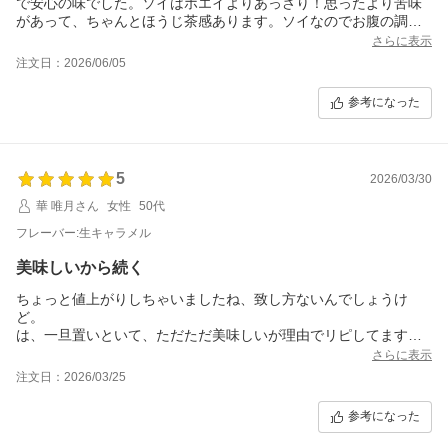
で安心の味でした。ソイはホエイよりあっさり！思ったより苦味
があって、ちゃんとほうじ茶感あります。ソイなのでお腹の調子
が悪くなることもないので気が向いたらサクッと飲めます☆ 一口
さらに表示
目にソイ独特の風味はありますけど、これもチョコなど味によっ
注文日：2026/06/05
ては気にならないレベルなのかな？と思います
参考になった
5
2026/03/30
華 唯月さん
女性
50代
フレーバー:生キャラメル
美味しいから続く
ちょっと値上がりしちゃいましたね、致し方ないんでしょうけ
ど。
は、一旦置いといて、ただただ美味しいが理由でリピしてます
(笑)。
さらに表示
低脂肪乳だったり、低糖質の調整豆乳だったり、やっぱり乳系も
注文日：2026/03/25
入るとマイルドで飲みやすくて好きです。
キャラメルフレーバーなので、お気に入りの飲み方はインスタン
参考になった
トコーヒーを加えてのキャラメルラテ風です。
他のフレーバーを飲んだ事ないのでどうかと思いますが、ダマは