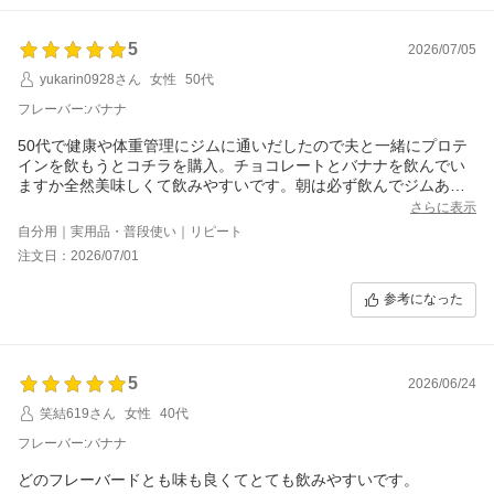
出来にくく溶けやすいかなと思います。
他のも試してみたいですが、1kgが口に合わなかったらと思うと
5
2026/07/05
中々手が出せないので、1回分お試しパックとかあればいいなと思
います。
yukarin0928さん
女性
50代
フレーバー:バナナ
50代で健康や体重管理にジムに通いだしたので夫と一緒にプロテ
インを飲もうとコチラを購入。チョコレートとバナナを飲んでい
ますか全然美味しくて飲みやすいです。朝は必ず飲んでジムあと
にもたまに夜にも飲んでます。
さらに表示
自分用｜実用品・普段使い｜リピート
注文日：2026/07/01
参考になった
5
2026/06/24
笑結619さん
女性
40代
フレーバー:バナナ
どのフレーバードとも味も良くてとても飲みやすいです。