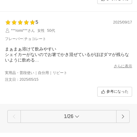
5
2025/09/17
***romi***さん
女性
50代
フレーバー:チョコレート
まぁまぁ溶けて飲みやすい
シェイカーがないのでお箸でかき混ぜているがほぼダマが残らな
いように飲める
抹茶味の豆乳と混ぜてもチョコが勝つくらい美味しいチョコ味
さらに表示
実用品・普段使い｜自分用｜リピート
注文日：2025/05/15
参考になった
1/26