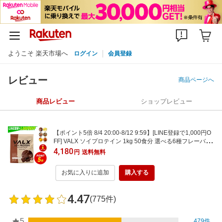
ようこそ 楽天市場へ
ログイン
会員登録
レビュー
商品ページへ
商品レビュー
ショップレビュー
【ポイント5倍 8/4 20:00-8/12 9:59】[LINE登録で1,000円O
FF] VALX ソイプロテイン 1kg 50食分 選べる6種フレーバー
女性 ダイエット 置き換え 糖質制限 美容 筋トレ 植物性 大豆
4,180
円
送料無料
プロテイン 国内生産 山本義徳 チョコ マンゴー バナナ ほう
じ茶 生キャラメル
お気に入りに追加
購入する
4.47
(775件)
5
479件