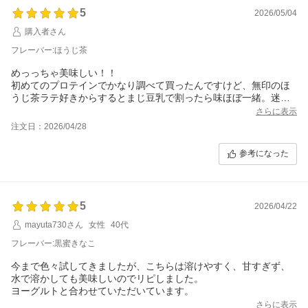
5
2026/05/04
購入者さん
フレーバー:ほうじ茶
めっっちゃ美味しい！！
初めてのプロテインでかなり調べて買ったんですけど、無印のほ
うじ茶ラテ好きからするとまじ豆乳で割ったら味ほぼ一緒。迷っ
てたら買ってみてほしい。。でもやっぱソイの独特な風味みたい
さらに表示
なのは若干アルヨ。汗
注文日：2026/04/28
でもごくごく飲めて最高です?
あ、軽量スプーンみたいなの粉の奥の方に入ってて最初入ってな
参考になった
いかと思ったのでちゃんと探したら出てきました笑
5
2026/04/22
mayuta730さん
女性
40代
フレーバー:黒蜜きなこ
今まで色々試してきましたが、こちらは溶けやすく、甘すぎず、
水で溶かしても美味しいのでリピしました。
ヨーグルトと合わせていただいています。
さらに表示