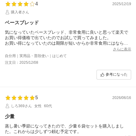
4
2025/12/19
購入者さん
ベースブレッド
気になっていたベースブレッド、非常食用に良いと思って楽天で
お買い得価格で出ていたのでお試しで買ってみました。
お買い得になっていたのは期限が短いからか非常食用にはならな
いようでしたが、忙しく時間がない時には便利だと思いました。
さらに表示
なぜなら、体に必要な栄養がバランス良く入っているから良いで
自分用｜実用品・普段使い｜はじめて
すね！
注文日：2025/12/08
味は個人的には美味しいとは言えませんが、不味くて食べられな
い～というほどではなかったです。
参考になった
今回お試しで3種6袋オレンジ・チョコ・ミルクを購入してみまし
たが、私の好みはオレンジ・チョコ・ミルクの順位でした。
便利で体に良いことを考えるととても良いと思います！
只ちょっと、私の生活レベルにはちょっと高めなので続けて買え
5
ないかなぁ～
2026/06/16
しろ369さん
女性
60代
少量
蒸し暑い季節になってきたので、少量６袋セットを購入しまし
た。これからは少しずつ頼む予定です。