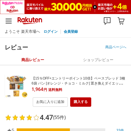
ようこそ 楽天市場へ
ログイン
会員登録
レビュー
商品ページへ
商品レビュー
ショップレビュー
【15％OFF+エントリーポイント10倍】ベースブレッド 3種
6袋 パン [オレンジ・チョコ・ミルク] 置き換えダイエット
ダイエット食品 完全栄養食 低糖質 BASE BREAD ベースフ
1,964
円
送料無料
ード BASE FOOD
お気に入りに追加
購入する
4.47
(55件)
5
33件