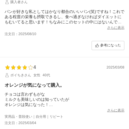
購入者さん
パンが好きな私としてはかなり都合のいいパン(笑)ですね！これで
ある程度の栄養も摂取できるし、食べ過ぎなければダイエットに
もむいてると思います！ちなみにこのセットの中にはないんです
が、私が一番好きなのはアンパンです！
さらに表示
注文日：2025/08/10
参考になった
4
2025/03/08
ポイちきさん
女性
40代
オレンジが気になって購入。
チョコは言わずもがな
ミルクも美味しいのは知っていたが
オレンジは気になった！
ーーー
さらに表示
これは角食全部に言えるけど
実用品・普段使い｜自分用｜リピート
少しアルコールの匂いが気になる。
注文日：2025/03/04
ーーー