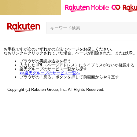
お手数ですが次のいずれかの方法でページをお探しください。
なおリンクをクリックされていた場合、ページが削除された、またはURL
ブラウザの再読み込みを行う
入力したURL（ページアドレス）にタイプミスがないか確認する
楽天グループのサービス一覧から探す
>>
楽天グループのサービス一覧へ
ブラウザの「戻る」ボタンを押して前画面からやり直す
Copyright (c) Rakuten Group, Inc. All Rights Reserved.