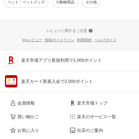
ペット・ペットグッズ
小動物用品
その他
レビューに関するご注意
myレビュー
投稿ガイドライン
利用規約
ヘルプガイド
楽天市場アプリ新規利用で1,000ポイント
楽天カード新規入会で2,000ポイント
会員情報
楽天市場トップ
買い物かご
楽天のサービス一覧
お気に入り
出店のご案内