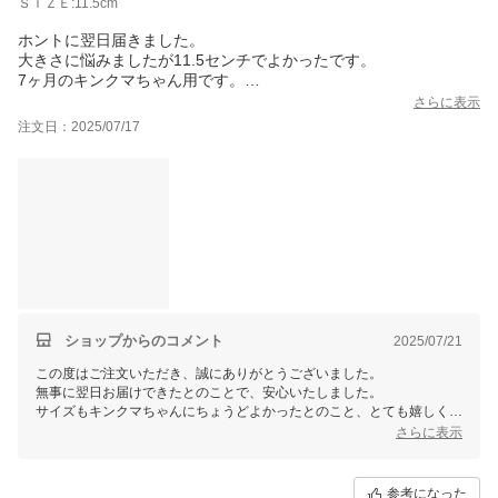
ＳＩＺＥ:11.5cm
ホントに翌日届きました。
大きさに悩みましたが11.5センチでよかったです。
7ヶ月のキンクマちゃん用です。
二箇所欠けがあるのが気になってしまったので☆マイナス1です。
さらに表示
注文日：2025/07/17
ショップからのコメント
2025/07/21
この度はご注文いただき、誠にありがとうございました。
無事に翌日お届けできたとのことで、安心いたしました。
サイズもキンクマちゃんにちょうどよかったとのこと、とても嬉しく思
っております。
さらに表示
一方で、欠けがあったとのことでご不快な思いをさせてしまい申し訳ご
ざいません。
参考になった