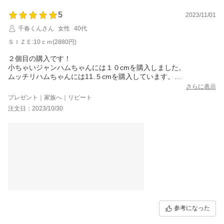
5
2023/11/01
千春くんさん
女性
40代
ＳＩＺＥ:10ｃｍ(2880円)
２個目の購入です！
小ちゃいジャンハムちゃんには１０cmを購入しました。
ムッチリハムちゃんには11.５cmを購入しています。
本当に可愛ぃです。ドーム下のスペースもお気に入りの場所にな
さらに表示
っています！
プレゼント｜家族へ｜リピート
注文日：2023/10/30
参考になった