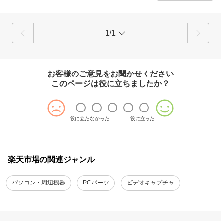
か。
「店舗問い合わせ」までご連絡いただけますと幸いです。
その他、商品につきましてご不明点などがございましたら、「店舗お問
1/1
い合わせ」もしくは「サポートコールセンター」までご連絡くださいま
せ。
迅速に問題解決できるようご対応させていただきます。
又のご来店を心よりお待ちしております。
お客様のご意見をお聞かせください
今後ともサイエルダイレクトショップをどうぞよろしくお願い致しま
このページは役に立ちましたか？
す。
役に立たなかった
役に立った
楽天市場の関連ジャンル
パソコン・周辺機器
PCパーツ
ビデオキャプチャ