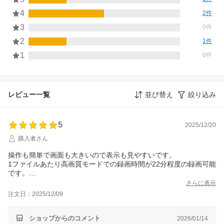
4
2件
3
0件
2
1件
1
0件
レビュー一覧
並び替え
絞り込み
5
2025/12/20
購入者さん
操作も簡単で画面も大きいので表示も見やすいです。
1ファイルあたり高画質モードでの録画時間が22分程度の録画可能
です。
さらに表示
注文日：2025/12/09
◯盤の保存にも…
ショップからのコメント
2026/01/14