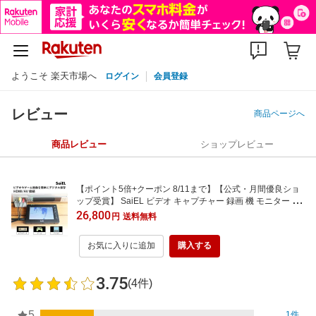
ようこそ 楽天市場へ
ログイン
会員登録
レビュー
商品ページへ
商品レビュー
ショップレビュー
【ポイント5倍+クーポン 8/11まで】【公式・月間優良ショ
ップ受賞】 SaiEL ビデオ キャプチャー 録画 機 モニター 付
き HDMI RCA 接続 対応 パソコン 不要 音声入力 簡単 操作
26,800
円
送料無料
ビデオテープ VHS デジタル 保存 SD カード 記録 懐かし 映
像
お気に入りに追加
購入する
3.75
(4件)
5
1件