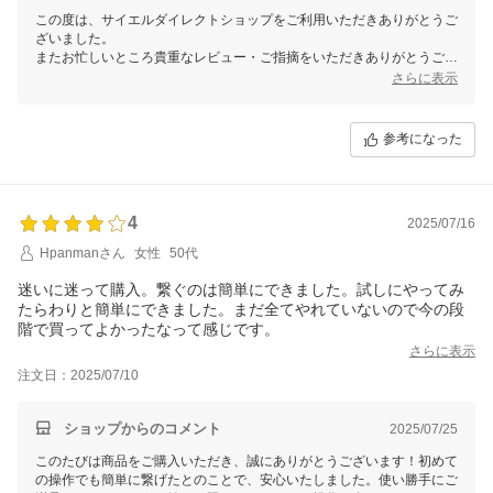
この度は、サイエルダイレクトショップをご利用いただきありがとうご
ざいました。
またお忙しいところ貴重なレビュー・ご指摘をいただきありがとうござ
います。
さらに表示
今後もより一層ご満足いただけますよう商品開発およびサービス向上に
精進してまいります。
参考になった
ご到着しました商品につきましてご不明点などがございましたら、当店
「お問い合わせ」もしくは「サポートコールセンター」までご連絡くだ
さいませ。
迅速に問題解決できるようご対応させていただきます。
4
2025/07/16
又のご来店を心よりお待ちしております。
Hpanmanさん
女性
50代
今後ともサイエルダイレクトショップをどうぞよろしくお願い致しま
迷いに迷って購入。繋ぐのは簡単にできました。試しにやってみ
す。
たらわりと簡単にできました。まだ全てやれていないので今の段
階で買ってよかったなって感じです。
さらに表示
注文日：2025/07/10
ショップからのコメント
2025/07/25
このたびは商品をご購入いただき、誠にありがとうございます！初めて
の操作でも簡単に繋げたとのことで、安心いたしました。使い勝手にご