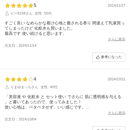
5
2024/11/27
ピー9158さん
女性
50代
すごく良い なめらかな着け心地と癒される香り 間違えて乳液買っ
てしまったけど 化粧水も買いました。
最高です 使い続けると思います。
さらに表示
注文日：2024/11/14
参考になった
4
2024/10/11
りまゆまっちさん
女性
40代
「美容液 や 化粧水 と セット使い でさらに 肌に透明感を与える
」と書いてあったので、使ってみました！
使い心地は、ベタベタせず、いい感じです。
が、化粧水とは香りが違います…。同じシリーズなら香りをそろ
さらに表示
えて欲しいなぁと思うので、☆１つ減らしました。
注文日：2024/10/04