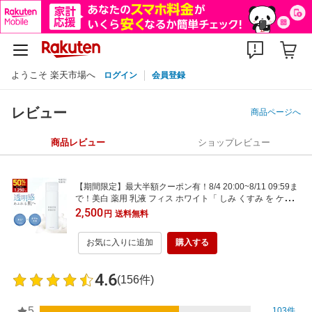
ようこそ 楽天市場へ
ログイン
会員登録
レビュー
商品ページへ
商品レビュー
ショップレビュー
【期間限定】最大半額クーポン有！8/4 20:00~8/11 09:59ま
で！美白 薬用 乳液 フィス ホワイト「 しみ くすみ を ケア
予防 」「プラセンタ + コラーゲン 配合 」で肌のキメを整え
2,500
円
送料無料
る 「美容液 や 化粧水 と セット使い でさらに 肌に透明感を
与える 」
お気に入りに追加
購入する
4.6
(156件)
5
103件