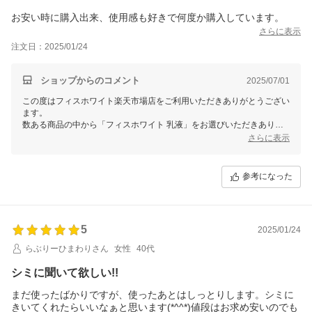
お安い時に購入出来、使用感も好きで何度か購入しています。
さらに表示
注文日：2025/01/24
ショップからのコメント
2025/07/01
この度はフィスホワイト楽天市場店をご利用いただきありがとうござい
ます。
数ある商品の中から「フィスホワイト 乳液」をお選びいただきありが
とうございます。
さらに表示
リピートしていただいているとの事、使用感についてご満足いただけ大
変うれしく思います。
さまざまなお客様の手にお届けできるよう
参考になった
お得なクーポンの発行も行なってまいりますので、
今後とも当店をご愛顧いただけますと幸いです。
5
2025/01/24
らぶりーひまわりさん
女性
40代
シミに聞いて欲しい!!
まだ使ったばかりですが、使ったあとはしっとりします。シミに
きいてくれたらいいなぁと思います(*^^*)値段はお求め安いのでも