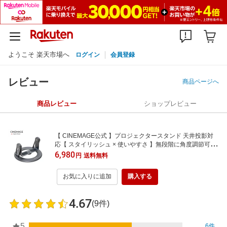
ようこそ 楽天市場へ
ログイン
会員登録
レビュー
商品ページへ
商品レビュー
ショップレビュー
【 CINEMAGE公式 】プロジェクタースタンド 天井投影対
応【 スタイリッシュ × 使いやすさ 】無段階に角度調節可能
小型 ミニ コンパクト 三脚 おしゃれ 日本ブランド
6,980
円
送料無料
お気に入りに追加
購入する
4.67
(9件)
5
6件