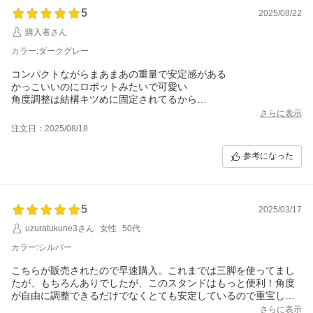
5
2025/08/22
購入者さん
カラー:ダークグレー
コンパクトながらまあまあの重量で安定感がある
かっこいいのにロボットみたいで可愛い
角度調整は結構キツめに固定されてるから
画面観てる時にズレるなんて心配は無用
さらに表示
これで三脚の不便さが一気に解消♪
注文日：2025/08/18
参考になった
5
2025/03/17
uzuratukune3さん
女性
50代
カラー:シルバー
こちらが販売されたので早速購入。これまでは三脚を使ってまし
たが、もちろんありでしたが、このスタンドはもっと便利！角度
が自由に調整できるだけでなくとても安定しているので重宝して
ます。
さらに表示