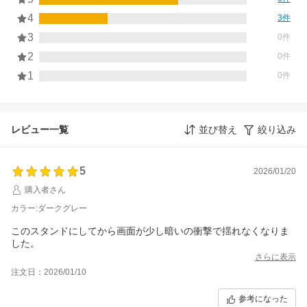
4
3件
3
0件
2
0件
1
0件
レビュー一覧
並び替え
絞り込み
5
2026/01/20
購入者さん
カラー:ダークグレー
このスタンドにしてから画面が少し暗いの衝撃で揺れなくなりま
した。
さらに表示
注文日：2026/01/10
参考になった