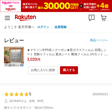
ようこそ 楽天市場へ
ログイン
会員登録
レビュー
商品ページへ
★マラソン中P5倍＋クーポン★窓ガラスフィルム 目隠しシ
ート 窓飾りフィルム 遮光シート 断熱フィルム UVカット 紫
外線カット 花柄 モザイク ステンドグラスガラス 水だけで貼
3,020
円
れる 剥がれても跡なし 賃貸可 プライバシー対策 台風対策
飛散防止 省エネ 5種類柄
お気に入りに追加
購入する
5
2026/03/23
20238493さん
女性
40代
柄サイズ:小モザイク「90cm*250cm」