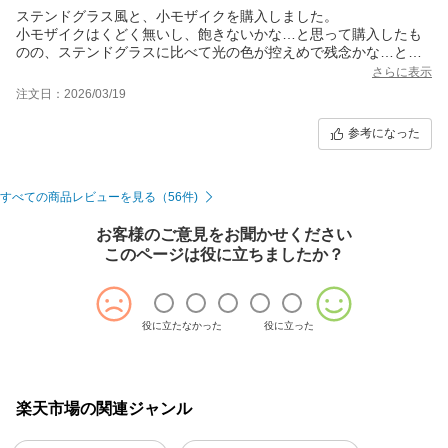
ステンドグラス風と、小モザイクを購入しました。
小モザイクはくどく無いし、飽きないかな…と思って購入したも
のの、ステンドグラスに比べて光の色が控えめで残念かな…と思
いました。
さらに表示
が。夜になると照明が当たっているところが綺麗…
注文日：2026/03/19
「うわ～キレイ！」と声が出てしまいます。
そして、翌朝、太陽が出てきたらもう虹色でこちらもたまらなく
参考になった
きれい。
写真にとると派手に見えますが、実際は派手過ぎず、大人し過ぎ
ず、感動しました。
すべての商品レビューを見る（56件)
お客様のご意見をお聞かせください
このページは役に立ちましたか？
役に立たなかった
役に立った
楽天市場の関連ジャンル