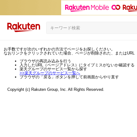
お手数ですが次のいずれかの方法でページをお探しください。
なおリンクをクリックされていた場合、ページが削除された、またはURL
ブラウザの再読み込みを行う
入力したURL（ページアドレス）にタイプミスがないか確認する
楽天グループのサービス一覧から探す
>>
楽天グループのサービス一覧へ
ブラウザの「戻る」ボタンを押して前画面からやり直す
Copyright (c) Rakuten Group, Inc. All Rights Reserved.