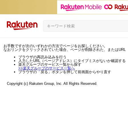
お手数ですが次のいずれかの方法でページをお探しください。
なおリンクをクリックされていた場合、ページが削除された、またはURL
ブラウザの再読み込みを行う
入力したURL（ページアドレス）にタイプミスがないか確認する
楽天グループのサービス一覧から探す
>>
楽天グループのサービス一覧へ
ブラウザの「戻る」ボタンを押して前画面からやり直す
Copyright (c) Rakuten Group, Inc. All Rights Reserved.