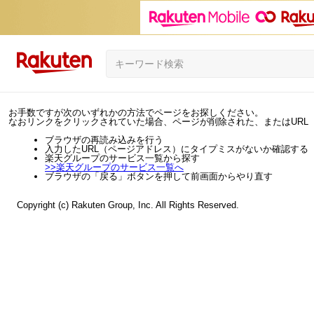
お手数ですが次のいずれかの方法でページをお探しください。
なおリンクをクリックされていた場合、ページが削除された、またはURL
ブラウザの再読み込みを行う
入力したURL（ページアドレス）にタイプミスがないか確認する
楽天グループのサービス一覧から探す
>>
楽天グループのサービス一覧へ
ブラウザの「戻る」ボタンを押して前画面からやり直す
Copyright (c) Rakuten Group, Inc. All Rights Reserved.