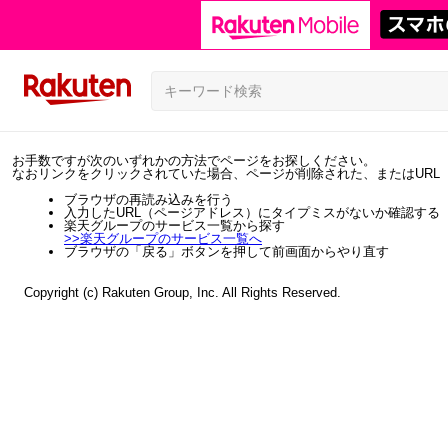
お手数ですが次のいずれかの方法でページをお探しください。
なおリンクをクリックされていた場合、ページが削除された、またはURL
ブラウザの再読み込みを行う
入力したURL（ページアドレス）にタイプミスがないか確認する
楽天グループのサービス一覧から探す
>>
楽天グループのサービス一覧へ
ブラウザの「戻る」ボタンを押して前画面からやり直す
Copyright (c) Rakuten Group, Inc. All Rights Reserved.