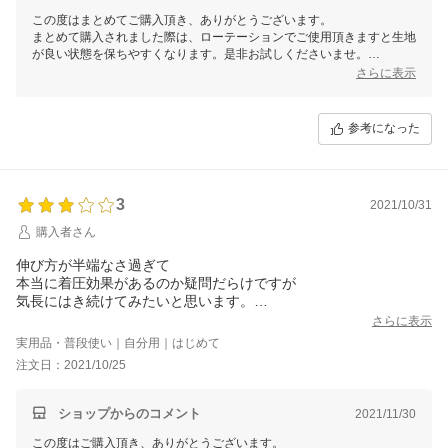
この度はまとめてご購入頂き、ありがとうございます。
まとめて購入されました際は、ローテーションでご使用頂きますと生地
が良い状態を保ちやすくなります。是非お試しくださいませ。
ぜひこれからも継続してご利用いただき、お客様にとって嬉しい変化が
さらに表示
感じられますと幸いです。
またのご来店、心よりお待ちしております。
参考になった
3
2021/10/31
購入者さん
伸び方が半端なさ過ぎて
本当に着圧効果があるのか疑問だらけですが
気長にはき続けてみたいと思います。
個人的にはもう少し上にも下にも長さがあったら
さらに表示
良かったのになぁ。
実用品・普段使い｜自分用｜はじめて
注文日：2021/10/25
ショップからのコメント
2021/11/30
この度はご購入頂き、ありがとうございます。