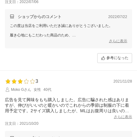
注文日：2022/07/06
ショップからのコメント
2022/07/22
この度は当店をご利用いただき誠にありがとうございました。
履き心地にもこだわった商品のため、
お客様の日々のスタイルアップのサポートにお使いただけますと幸いで
さらに表示
す。
ご不安な点などございましたら、
お問い合わせフォームなどにより、お気軽にお尋ねくださいませ。
参考になった
今後ともgoodbodyshop楽天市場店をよろしくお願いいたします。
3
2021/11/28
Moko Gさん
女性
40代
広告を見て興味をもち購入しました。広告に騙された感はありま
すが、伸びがいいのと暖かいのでこれからの季節は制服の下に着
用予定です。2サイズ購入しましたが、MLはお腹周りは良いので
すが太ももに食い込みズボンだと段差が分かります。L LLの方が
さらに表示
気にせず着れました。
注文日：2021/10/20