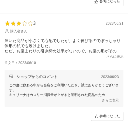
参考になった
引き続きご愛用いただけますと幸いですが、
お客様がご購入の商品は、商品到着から7日間のサイズ交換、
さらに30日間の返金保証の対象商品であるため、
3
サイズの変更、お身体に合わない場合は全額返金させていただきます。
2023/06/21
購入者さん
引き続き何卒よろしくお願いいたします。
届いた商品が小さくて心配でしたが、よく伸びるのでぽっちゃり
体形の私でも履けました。
ただ、お腹まわりの引き締め効果がないので、お腹の形がそのま
ままあるくでます。
さらに表示
骨盤には効果があるかもしれませんが・・・・
注文日：2023/06/10
外出用の服の下には履けないので、自宅用になりそうです。
この値段なら知名度のあるブランドのガードルが買えたので、今
回は高い買い物だったかなと思いました。
ショップからのコメント
2023/06/23
この度は数ある中から当店をご利用いただき、誠にありがとうございま
す。
キュリーナはカロリー消費量が上がると証明された商品のため、
履き続けることで体重やスタイルの変化を目指すことができます。
さらに表示
続けていただくことで効果の方もよりご実感いただけるかと存じますの
で、
引き続きご愛用いただけますと幸いですが、
参考になった
お客様がご購入の商品は、商品到着から7日間のサイズ交換、
さらに30日間の返金保証の対象商品であるため、