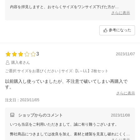
内容を拝見しますと、おそらくサイズをワンサイズ下げた方が
きちんと着用頂けるかと思われます。
さらに表示
お客様がご購入の商品は、商品到着から7日間のサイズ交換、
さらに30日間の返金保証の対象商品であるため、
参考になった
サイズの変更、お身体に合わない場合は全額返金させていただきます。
ご検討いただきましたら幸いです。
何卒よろしくお願いいたします。
3
2023/11/07
購入者さん
ご選択:サイズをお選びください | サイズ:【L～LL】2枚セット
以前購入し使っていましたが、不注意で破いてしまい再購入で
す。
さらに表示
注文日：2023/11/05
ショップからのコメント
2023/11/08
いつも当店をご利用いただきまして、誠に有り難うございます。
弊社商品につきましては改良を加え、素材と縫製を見直し破れにくくな
っておりますが、
さらに表示