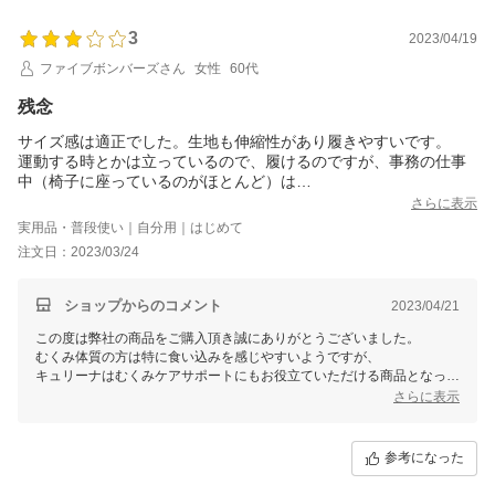
サイズの変更、お身体に合わない場合は全額返金させていただきます。
ご希望の場合は、お問い合わせフォームよりご連絡をいただけますでし
3
2023/04/19
ょうか。
最後までしっかりと対応をさせていただきますので、何卒よろしくお願
ファイブボンバーズさん
女性
60代
いいたします。
残念
サイズ感は適正でした。生地も伸縮性があり履きやすいです。
運動する時とかは立っているので、履けるのですが、事務の仕事
中（椅子に座っているのがほとんど）は
やはり圧迫感があり、無理でした。
さらに表示
実用品・普段使い｜自分用｜はじめて
注文日：2023/03/24
ショップからのコメント
2023/04/21
この度は弊社の商品をご購入頂き誠にありがとうございました。
むくみ体質の方は特に食い込みを感じやすいようですが、
キュリーナはむくみケアサポートにもお役立ていただける商品となって
おりますため
さらに表示
続けて履いていただけますと幸いです。
また当商品は、サイズの交換や返品の対応もさせていただいておりま
参考になった
す。