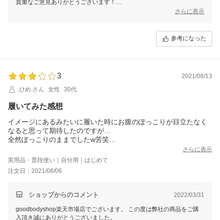
貴重なご意見ありがとうございます！
お客様のご期待に添えず、申し訳ありません。
さらに表示
当商品は長時間履けるよう履き心地の良さと、締め付けすぎ て血流が
悪くならないように、 着圧を調節しておりますため、 履き続けていた
だくことで効果の方もよりご実感いただけるかと存じます。
参考になった
またのご来店、心よりお待ちしております。
3
2021/08/13
.ひめ.さん
女性
30代
履いてみた感想
イメージにあるみたいに履いた時にお腹のぽっこりが目立たなく
なると思って期待したのですが…
全然ぽっこりのままでしたw苦笑
CMのようにはいかないですね
さらに表示
それにやはり背中側はクルクルと落ちてきます
実用品・普段使い｜自分用｜はじめて
効果があるかはわかりませんが、箸心地は柔らかくてよかったで
注文日：2021/08/06
す
ショップからのコメント
2022/03/31
goodbodyshop楽天市場店でございます。 この度は弊社の商品をご購
入頂き誠にありがとうございました。