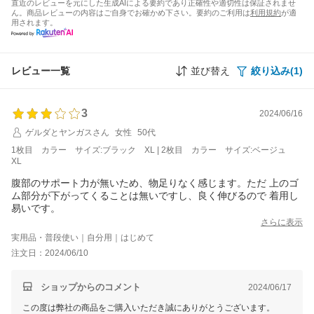
直近のレビューを元にした生成AIによる要約であり正確性や適切性は保証されませ
ん。商品レビューの内容はご自身でお確かめ下さい。要約のご利用は
利用規約
が適
用されます。
レビュー一覧
並び替え
絞り込み(1)
3
2024/06/16
ゲルダとヤンガスさん
女性
50代
1枚目 カラー サイズ:ブラック XL | 2枚目 カラー サイズ:ベージュ
XL
腹部のサポート力が無いため、物足りなく感じます。ただ 上のゴ
ム部分が下がってくることは無いですし、良く伸びるので 着用し
易いです。
さらに表示
実用品・普段使い｜自分用｜はじめて
注文日：2024/06/10
ショップからのコメント
2024/06/17
この度は弊社の商品をご購入いただき誠にありがとうございます。