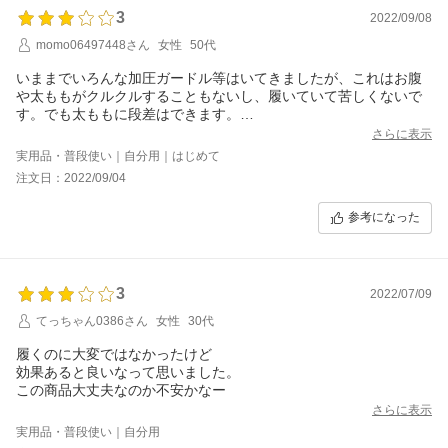
3
サイズ交換のご対応もしておりますので、
2022/09/08
一度ご検討頂けましたら幸いです。
momo06497448さん
女性
50代
最後までしっかりと対応させていただきますので、何卒よろしくお願い
いたします。
いままでいろんな加圧ガードル等はいてきましたが、これはお腹
や太ももがクルクルすることもないし、履いていて苦しくないで
す。でも太ももに段差はできます。
履いていると、お腹周りがポカポカするので燃えいると勝手に期
さらに表示
待してます。
実用品・普段使い｜自分用｜はじめて
ただ、広告動画のようにお腹がぺったんこになることはなく、見
注文日：2022/09/04
た目も全く変化ありません。広告に載っているのは、若いスマー
トな方々ばかりなので、ぽっちゃりなオバちゃんが履いてどうな
参考になった
のかも載せたほうがいいと思う。
3
2022/07/09
てっちゃん0386さん
女性
30代
履くのに大変ではなかったけど
効果あると良いなって思いました。
この商品大丈夫なのか不安かなー
さらに表示
実用品・普段使い｜自分用