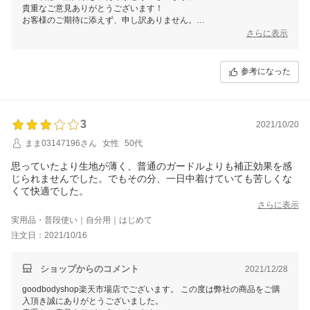
貴重なご意見ありがとうございます！
お客様のご期待に添えず、申し訳ありません。
いただいた貴重なご意見を参考に商品の改善に努力して参ります。
さらに表示
またのご来店、心よりお待ちしております。
参考になった
3
2021/10/20
まま03147196さん
女性
50代
思っていたより生地が薄く、普通のガードルよりも補正効果を感
じられませんでした。でもその分、一日中着けていても苦しくな
くて快適でした。
さらに表示
実用品・普段使い｜自分用｜はじめて
注文日：2021/10/16
ショップからのコメント
2021/12/28
goodbodyshop楽天市場店でございます。 この度は弊社の商品をご購
入頂き誠にありがとうございました。