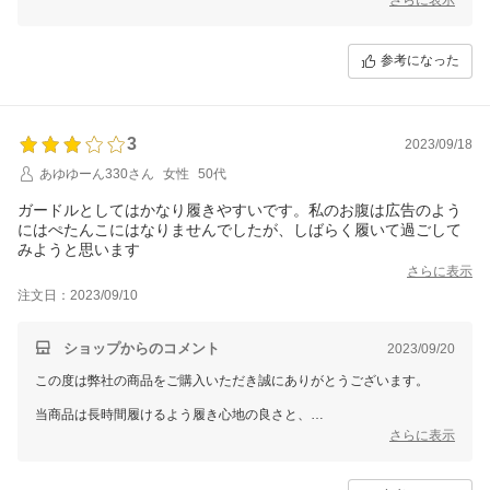
特殊縫製されておりますので、稀に破損が生じてしまう事が御座いま
す。
参考になった
（使用中の引っ掛けによる破損に関しましては対応致しかねますのでご
了承いただけますと幸いです。）
不良品が出てしまった場合、サポートにご連絡を頂けましたら
ご対応をさせて頂いておりますのでご安心頂けましたら幸いで御座いま
3
2023/09/18
す。
あゆゆーん330さん
女性
50代
引き続き、何卒よろしくお願いいたします。
ガードルとしてはかなり履きやすいです。私のお腹は広告のよう
にはぺたんこにはなりませんでしたが、しばらく履いて過ごして
みようと思います
さらに表示
注文日：2023/09/10
ショップからのコメント
2023/09/20
この度は弊社の商品をご購入いただき誠にありがとうございます。
当商品は長時間履けるよう履き心地の良さと、
締め付けすぎて血流が悪くならないように着圧を調節しておりますた
さらに表示
め、
履き続けていただくことで効果の方もよりご実感いただけるかと存じま
す。