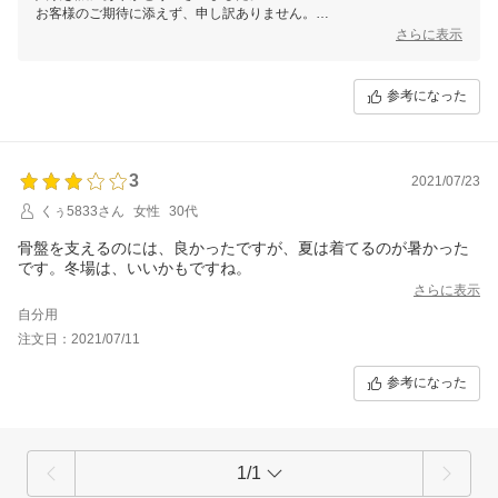
お客様のご期待に添えず、申し訳ありません。
キュリーナは矯正下着とは異なり、カロリー消費量を増やす機能性下着
さらに表示
です。 履き続けることでスタイルアップを目指す商品となっておりま
す。
ウエスト部分に関しましては上に引き上げ過ぎますとくるくるなりやす
参考になった
くなりますので、参考にされてみてください。
いただいた貴重なご意見を参考に商品の改善に努力して参ります。
またのご利用、心よりお待ちしております。
3
2021/07/23
くぅ5833さん
女性
30代
骨盤を支えるのには、良かったですが、夏は着てるのが暑かった
です。冬場は、いいかもですね。
さらに表示
自分用
注文日：2021/07/11
参考になった
1/1