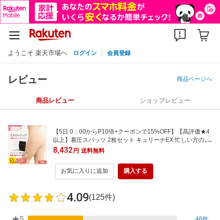
ようこそ 楽天市場へ
ログイン
会員登録
レビュー
商品ページへ
商品レビュー
ショップレビュー
【5日 0：00からP10倍+クーポンで15%OFF】【高評価★4
以上】着圧スパッツ 2枚セット キュリーナEX 忙しい方のな
がらケア 骨盤ガードル ハイウエスト しっかり補正 レディー
8,432
円
送料無料
ス 加圧インナー ぽっこりお腹 産後 補正下着
お気に入りに追加
購入する
4.09
(125件)
5
46件