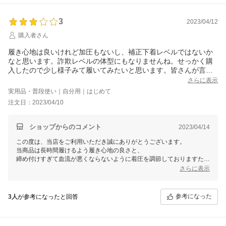
もしご希望の場合は、お問い合わせフォームよりご連絡をいただけます
でしょうか。
最後までしっかりと対応をさせていただきますので、何卒よろしくお願
3
2023/04/12
いいたします。
購入者さん
履き心地は良いけれど加圧もないし、補正下着レベルではないか
なと思います。詐欺レベルの体型にもなりませんね。せっかく購
入したので少し様子みて履いてみたいと思います。皆さんが言う
ように太ももが気になります。外には履いていけないかな。
さらに表示
実用品・普段使い｜自分用｜はじめて
注文日：2023/04/10
ショップからのコメント
2023/04/14
この度は、当店をご利用いただき誠にありがとうございます。
当商品は長時間履けるよう履き心地の良さと、
締め付けすぎて血流が悪くならないように着圧を調節しておりますた
め、
さらに表示
履き続けていただくことで効果の方もよりご実感いただけるかと存じま
す。
引き続きご愛用いただけますと幸いです。
参考になった
3人
が参考になったと回答
また、当商品は縫い目が食い込みにくい縫製にしておりますため、
内容を拝見しますと、おそらくサイズをワンサイズ下げた方が
きちんと着用できるかと思われます。