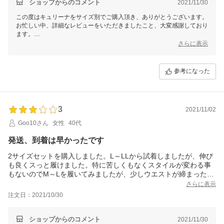
ショップからのコメント
2021/11/30
この度はキュリーナをサイズ別でご購入頂き、ありがとうございます。
お忙しい中、詳細なレビューをいただきましたこと、大変感謝しており
ます。
これからの寒い時期に温活グッズとしてもお役立て下さいませ。
さらに表示
またのご来店、心よりお待ちしております。
参考になった
3
2021/11/02
Goo10さん
女性
40代
発送、到着は早かったです
2サイズセットを購入しました。L～LLから試着しましたが、伸び
も良くスっと履けました。特に苦しくもなくスタイルが変わる事
もないのでM～Lを履いてみましたが、少しウエストが締まったぐ
らいでお腹はぽっこりしたままですね汗。太ももの段差もできま
さらに表示
す。骨盤ケアとカロリー消費を期待して履き続けてみようと思い
注文日：2021/10/30
ます。効果がなければお高い商品かもしれませんが、レビュー書
くともう1枚という事なので大きい方は就寝時用にしてみようと思
います！
ショップからのコメント
2021/11/30