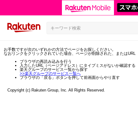
お手数ですが次のいずれかの方法でページをお探しください。
なおリンクをクリックされていた場合、ページが削除された、またはURL
ブラウザの再読み込みを行う
入力したURL（ページアドレス）にタイプミスがないか確認する
楽天グループのサービス一覧から探す
>>
楽天グループのサービス一覧へ
ブラウザの「戻る」ボタンを押して前画面からやり直す
Copyright (c) Rakuten Group, Inc. All Rights Reserved.