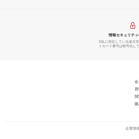
情報セキュリティ
SSLに対応している楽天
トカード番号は暗号化し
会
買
閲
購
企業情