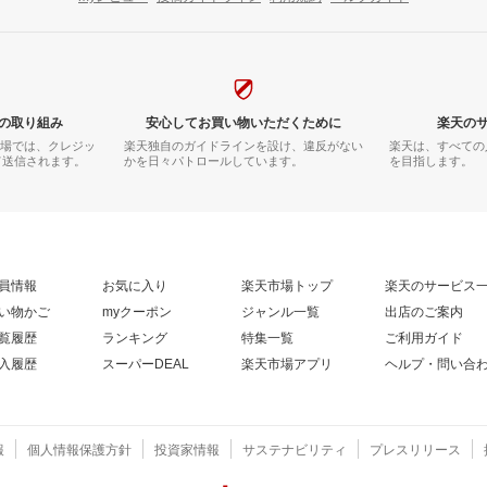
の取り組み
安心してお買い物いただくために
楽天の
市場では、クレジッ
楽天独自のガイドラインを設け、違反がない
楽天は、すべての
て送信されます。
かを日々パトロールしています。
を目指します。
員情報
お気に入り
楽天市場トップ
楽天のサービス
い物かご
myクーポン
ジャンル一覧
出店のご案内
覧履歴
ランキング
特集一覧
ご利用ガイド
入履歴
スーパーDEAL
楽天市場アプリ
ヘルプ・問い合
報
個人情報保護方針
投資家情報
サステナビリティ
プレスリリース