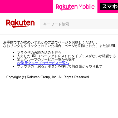
お手数ですが次のいずれかの方法でページをお探しください。
なおリンクをクリックされていた場合、ページが削除された、またはURL
ブラウザの再読み込みを行う
入力したURL（ページアドレス）にタイプミスがないか確認する
楽天グループのサービス一覧から探す
>>
楽天グループのサービス一覧へ
ブラウザの「戻る」ボタンを押して前画面からやり直す
Copyright (c) Rakuten Group, Inc. All Rights Reserved.