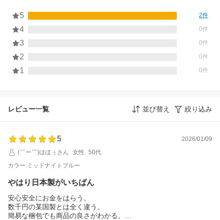
5
2件
4
0件
3
0件
2
0件
1
0件
レビュー一覧
並び替え
絞り込み
5
2026/01/09
(￣ー￣)ほほぅさん
女性
50代
カラー:ミッドナイトブルー
やはり日本製がいちばん
安心安全にお金をはらう。
数千円の某国製とは全く違う。
簡易な梱包でも商品の良さがわかる。