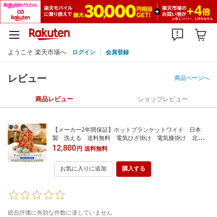
ようこそ 楽天市場へ
ログイン
会員登録
レビュー
商品ページへ
商品レビュー
ショップレビュー
【メーカー2年間保証】ホットブランケットワイド 日本
製 洗える 送料無料 電気ひざ掛け 電気膝掛け 北欧テ
イスト ダニ退治 タイマー 省エネ おしゃれ 椙山紡織
12,800
円
送料無料
お気に入りに追加
購入する
総合評価に有効な件数に達していません