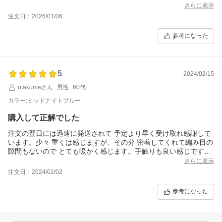
手触り良し、縫製も丁寧、すごく素敵なブランケット。
さらに表示
140角を購入したけど、小さい方も欲しいな。
注文日：2026/01/06
参考になった
5
2024/02/15
utakumaさん
男性
60代
カラー:ミッドナイトブルー
購入して正解でした
注文の翌日には迅速に発送されて 予定より早く受け取れ感謝して
います。少々 重くは感じますが、その分 密着してくれて編み目の
隙間もないので とても暖かく感じます。手触りも良い感じです。
同社のホットテーブルマットと併用してエアコンの使用が大きく
さらに表示
減りました。これがとても暖かい。当初はもう一種の大判サイズ
注文日：2024/02/02
の方を検討していたのですがこちらで正解でした。とは言え そち
らも追加購入するかもですｗ いずれにしても購入して正解でし
参考になった
た！