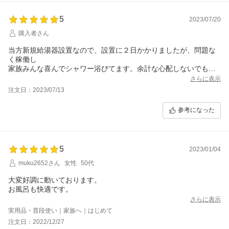
5
2023/07/20
購入者さん
当方新規給湯器設置なので、設置に２日かかりましたが、問題な
く稼働し
家族みんな喜んでシャワー浴びてます。余計な心配しないでもっ
と早く
さらに表示
購入すればよかったです・・。
注文日：2023/07/13
参考になった
5
2023/01/04
muku2652さん
女性
50代
大変好調に動いております。
お風呂も快適です。
さらに表示
実用品・普段使い｜家族へ｜はじめて
注文日：2022/12/27