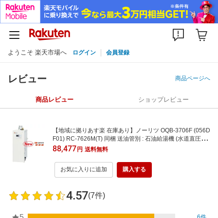
ようこそ 楽天市場へ
ログイン
会員登録
レビュー
商品ページへ
商品レビュー
ショップレビュー
【地域に拠りあす楽 在庫あり】ノーリツ OQB-3706F (056D
F01) RC-7626M(T) 同梱 送油管別 : 石油給湯機 (水道直圧式)
(屋内外据置) (強制排気) ∴灯油 ボイラー 3万キロ 据置 (旧 O
88,477
円
送料無料
QB-3704F 後継)
お気に入りに追加
購入する
4.57
(7件)
5
6件