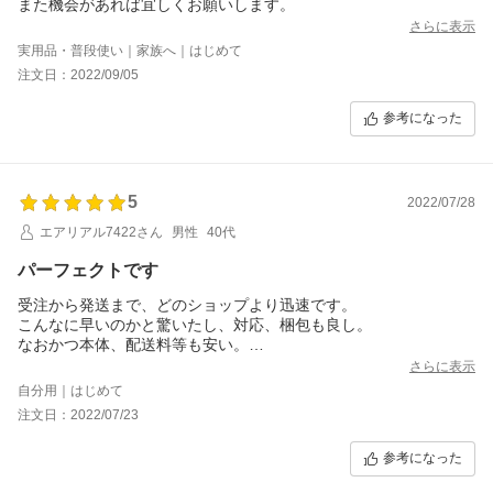
また機会があれば宜しくお願いします。
さらに表示
実用品・普段使い｜家族へ｜はじめて
注文日：2022/09/05
参考になった
5
2022/07/28
エアリアル7422さん
男性
40代
パーフェクトです
受注から発送まで、どのショップより迅速です。
こんなに早いのかと驚いたし、対応、梱包も良し。
なおかつ本体、配送料等も安い。
ほんとに助かりました^_^
さらに表示
また何かあれば、たね葉さんにはお世話になりたいと思ってま
自分用｜はじめて
す。
注文日：2022/07/23
参考になった