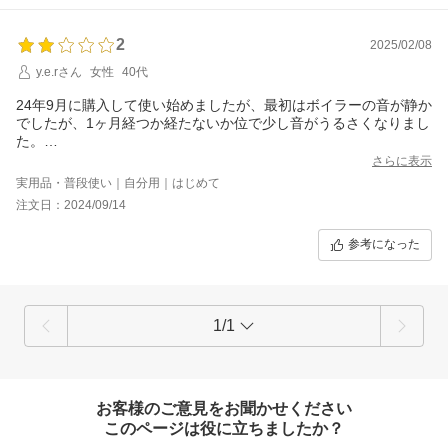
2
2025/02/08
y.e.rさん
女性
40代
24年9月に購入して使い始めましたが、最初はボイラーの音が静か
でしたが、1ヶ月経つか経たないか位で少し音がうるさくなりまし
た。
これは正常なのか分からないですが、とりあえず今の所は使えて
さらに表示
ます。
実用品・普段使い｜自分用｜はじめて
注文日：2024/09/14
参考になった
1/1
お客様のご意見をお聞かせください
このページは役に立ちましたか？