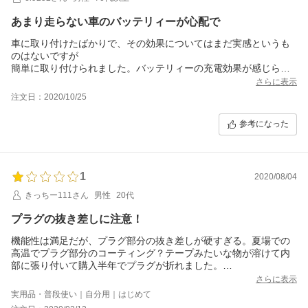
あまり走らない車のバッテリィーが心配で
車に取り付けたばかりで、その効果についてはまだ実感というも
のはないですが
簡単に取り付けられました。バッテリィーの充電効果が感じられ
れば星5ですね。
さらに表示
収納もドアポケットに入るので便利 後は耐久性と充電効果を感じ
注文日：2020/10/25
られるかですね。
参考になった
1
2020/08/04
きっちー111さん
男性
20代
プラグの抜き差しに注意！
機能性は満足だが、プラグ部分の抜き差しが硬すぎる。夏場での
高温でプラグ部分のコーティング？テープみたいな物が溶けて内
部に張り付いて購入半年でプラグが折れました。
USBとしては直接日光が当たらないと充電がされないけど、これ
さらに表示
は概要説明にあったので所要範囲内、日中の低速充電のつもりで
実用品・普段使い｜自分用｜はじめて
いた方がいい。