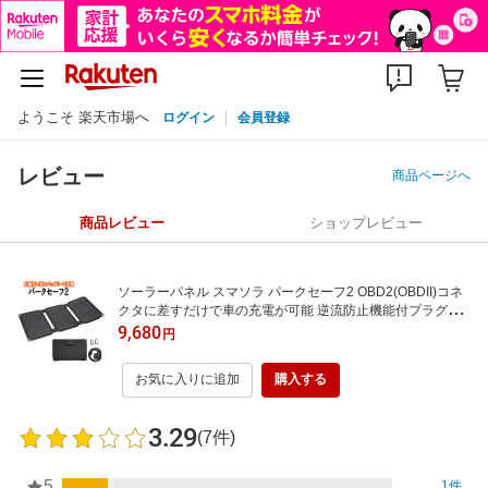
ようこそ 楽天市場へ
ログイン
会員登録
レビュー
商品ページへ
商品レビュー
ショップレビュー
ソーラーパネル スマソラ パークセーフ2 OBD2(OBDII)コネ
クタに差すだけで車の充電が可能 逆流防止機能付プラグイ
ンソーラーチャージャー USB付 バッテリーあがり対策 PR
9,680
円
O-TECTA
お気に入りに追加
購入する
3.29
(7件)
5
1件