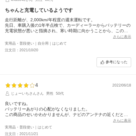
ちゃんと充電しているようです
走行距離が、2,000km/年程度の週末運転です。
先日、車購入後の1年半点検で、カーディーラーからバッテリーの
充電状態が悪いと指摘され、寒い時期に向かうことから、この製
品を購入し、フロントダッシュボードに置いています。
さらに表示
購入後、曇天日が多く、太陽高度も低くなってきましたので、太
実用品・普段使い｜自分用｜はじめて
陽光が当たるのは12時頃～15時過ぎの3時間程度です。
注文日：2021/10/20
先日、購入後2週間経過しましたので、充電状況を調べるランプ式
のバッテリーチェッカーで確認すると、充電状況はFullに近い状況
参考になった
に回復していましたので、十分、効果はあったものと思います。
あとは、夏場の炎天下で変化などしなければいいと思っていま
す。
また、3つに折りたためて大変コンパクトになるところも気に入っ
4
ています。
2022/06/18
じょーいちさんさん
男性
50代
良いですね。
バッテリーあがりの心配がなくなりました。
この商品のせいかわかりませんが、ナビのアンテナの近くだと、
位置情報が狂う。
さらに表示
追加
実用品・普段使い｜はじめて
やっぱり、コレが原因でナビが狂います。
注文日：2021/11/21