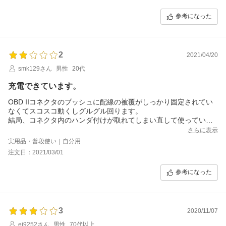
長期間乗らない時のみの使用がオススメです。
参考になった
2
2021/04/20
smk129さん
男性
20代
充電できています。
OBD IIコネクタのブッシュに配線の被覆がしっかり固定されてい
なくてスコスコ動くしグルグル回ります。
結局、コネクタ内のハンダ付けが取れてしまい直して使っていま
す。
さらに表示
配線はすごい簡単な作りで直すことができてよかったです。
実用品・普段使い｜自分用
注文日：2021/03/01
参考になった
3
2020/11/07
ei9252さん
男性
70代以上