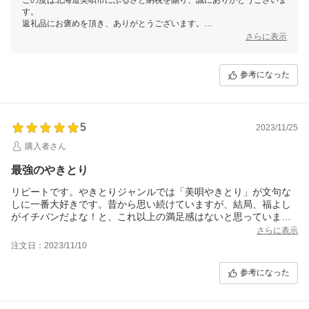
す。
返礼品にお褒めを頂き、ありがとうございます。
美唄焼き鳥は、モツ串で歯ごたえのある食感が特徴です。
さらに表示
引き続き、美唄市への応援をよろしくお願いいたします。
参考になった
5
2023/11/25
購入者さん
最強のやきとり
リピートです。やきとりジャンルでは「美唄やきとり」が文句な
しに一番大好きです。昔から思い続けていますが、結局、福よし
がイチバンだよな！と、これ以上の満足感はないと思っていま
す。お店に行って食べるのが最高ですけれども、内地まで送って
さらに表示
もらえるなんて素晴らしいです。ありがとうございます。蕎麦と
注文日：2023/11/10
美唄やきとりの相性が良いことが年齢を重ねて初めて理解できて
きました。たまらなく旨いんです。寒くなってくると無性に食べ
参考になった
たくなります。