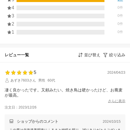
4
0件
3
0件
2
0件
1
0件
レビュー一覧
並び替え
絞り込み
5
2024/04/23
あずき7603さん
男性
60代
凄く良かったです。又頼みたい。焼き鳥は硬かったけど、お蕎麦
が最高。
さらに表示
注文日：2023/12/26
ショップからのコメント
2024/10/15
この度は北海道美唄市にふるさと納税を賜り、誠にありがとうございま