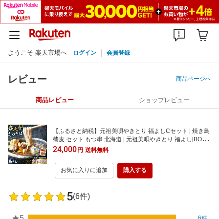
ようこそ 楽天市場へ
ログイン
会員登録
レビュー
商品ページへ
商品レビュー
ショップレビュー
【ふるさと納税】元祖美唄やきとり 福よしCセット | 焼き鳥
蕎麦 セット もつ串 北海道 | 元祖美唄やきとり 福よし[BOBJ
003]
24,000
円
送料無料
お気に入りに追加
購入する
5
(6件)
5
6件