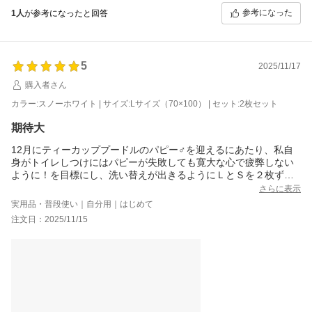
参考になった
1人
が参考になったと回答
5
2025/11/17
購入者さん
カラー:スノーホワイト | サイズ:Lサイズ（70×100） | セット:2枚セット
期待大
12月にティーカッププードルのパピー♂を迎えるにあたり、私自
身がトイレしつけにはパピーが失敗しても寛大な心で疲弊しない
ように！を目標にし、洗い替えが出きるようにＬとＳを２枚ずつ
購入しました。さて早速試しにとペットシーツにお水を垂らして
さらに表示
みると、、、水がスーッと！あっ！と言う間に吸収して表面がサ
実用品・普段使い｜自分用｜はじめて
ラサラでした。コレを使い捨てシーツ(トイレトレーニング)の下に
注文日：2025/11/15
敷いて置き、オシッコを外したとしてもとっても安心だし、失敗
しても洗えば良いや～♪と思うとなんだか気持ちが楽になりました
^^パピーが来るのが待ち遠しいです♪また、縫製と生地はとても綺
麗なおつくりなのでとても気持ちが良いです。皆さんで愛情込め
て作られたお品物だと感じとれます。
でも未だ実際にオシッコで使用していないので、今のところは☆
４ですが、あの吸収力は素晴らしかったので期待を込めて☆５で