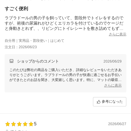
すごく便利
ラブラドールの男の子を飼っていて、普段外でトイレをするので
すが、術後の尿漏れがひどくエリカラを付けているのでケージだ
と身動きとれず、、リビングにトイレシートを敷き詰めてもずれ
たりはみ出てカーペットや体がびしょ濡れになってしまい、何度
さらに表示
も交換するのがストレスに感じたのでこちらを購入しました。
自分用｜実用品・普段使い｜はじめて
すぐ使いたかったので早く届いて助かりました。
注文日：2026/06/23
サイズが大きいので寝転がっても余裕の大きさです。マットの上
で寝ていても吸収してすぐ乾くので、体が濡れることもなくトイ
レシートのように交換しなくていいので楽です。
ショップからのコメント
2026/06/29
ただ、洗濯機で洗ったあと裏側に水がたまってしまい、脱水が上
このたびは弊社の商品をご購入いただき、詳細なレビューをいただきあ
手くできなかったので試行錯誤しながらつかっていきます。
りがとうございます。ラブラドールの男の子が快適に過ごせるお手伝い
ができたとのお話を聞き、大変嬉しく思います。特に、マットの吸収性
や速乾性が術後のケアに役立っているとのお言葉は、私たちにとって励
さらに表示
みとなります。
洗濯機での裏側に水が溜まる件に関しまして、貴重なご意見をありがと
参考になった
うございます。一部の洗濯機では脱水が難しい場合がございますので、
干す際には重みで裏面に溜まった水分を軽く絞っていただくか、バスタ
オルで軽く押さえて水気を取る方法をお試しいただければ幸いです。今
後さらに改善点がございましたら、どうぞお気軽にお知らせください。
5
2026/06/27
貴重なご意見を参考に、より良い商品づくりを目指してまいります。こ