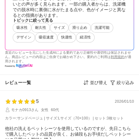
いとの声が多く見られます。一部の購入者からは、洗濯機
での脱水時に裏側に水がたまる点や、色がイメージと異な
るとの指摘があります。
トピックに絞って見る
吸水性
耐久性
サイズ
滑り止め
洗濯可能
デザイン
吸収速度
快適性
経済性
直近のレビューを元にした生成AIによる要約であり正確性や適切性は保証されませ
ん。商品レビューの内容はご自身でお確かめ下さい。要約のご利用は
利用規約
が適
用されます。
レビュー一覧
並び替え
絞り込み
5
2026/01/10
モナカ0913さん
女性
60代
カラー:サンドベージュ | サイズ:Lサイズ（70×100） | セット:3枚セット
他社の洗えるペットシーツを使用しているのですが、先日こちら
で購入したベットの品質が良く、お値段もお手頃だしペットシー