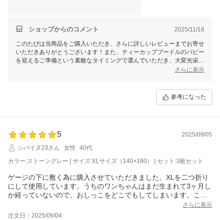
評価させていただきます。
ショップからのコメント
2025/11/18
このたびは当商品をご購入いただき、さらに詳しいレビューまでお寄せ
いただきありがとうございます！また、ティーカッププードルのパピー
を迎えるご準備という素敵なタイミングで選んでいただき、大変光栄で
す。
さらに表示
商品の吸収力や縫製についてもご満足いただけているようで、とても嬉
しく思います。「失敗しても洗えば良い」というポジティブな気持ちで
参考になった
子犬との時間を楽しまれている点に共感し、微笑ましい気持ちになりま
した。きっとパピーとの毎日が充実したものになりますね。
実際の使用感についてもお気づきの点がございましたら、ぜひまたお聞
かせください。お客様のお声を参考に、さらなる品質向上に努めてまい
5
2025/09/05
ります。期待を込めての☆5評価にも感謝いたします。パピーとの素敵
シバイヌ23さん
女性
40代
な日々をお楽しみください！
カラー:ストーングレー | サイズ:XLサイズ（140×180） | セット:3枚セット
ゲージの下に敷く為に購入させていただきました。XLを二つ折り
にして使用しています。うちのワンちゃんはまだ生まれて3ヶ月し
か経っていないので、おしっこをどこでもしてしまいます。この
シートは吸収力が半端なく良いです。ペットシートを大量に買わ
さらに表示
なくてもよくなりました。
注文日：2025/09/04