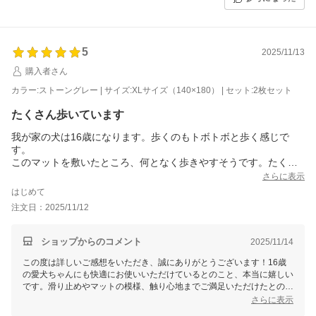
時に暗めの色をご選択いただくことで、更に快適なご使用感を得られる
と良いですね。車用に含めた購入も検討されているとのこと、素敵なア
イデアですね！これからもお客様に寄り添った商品をご提供できるよう
努めてまいります。
5
2025/11/13
何かご不明点やご質問などがございましたら、どうぞお気軽にお問い合
購入者さん
わせくださいませ。今後ともよろしくお願いいたします！
カラー:ストーングレー | サイズ:XLサイズ（140×180） | セット:2枚セット
たくさん歩いています
我が家の犬は16歳になります。歩くのもトボトボと歩く感じで
す。
このマットを敷いたところ、何となく歩きやすそうです。たくさ
ん歩いています。裏面に滑り止めが施してあるので、マットがず
さらに表示
れにくいです。表面も八角模様が思っていたよりも小さくて良か
はじめて
ったと感じました。踏ん張れるといいなーの期待を込めていま
注文日：2025/11/12
す。触り心地も良くとても満足しています（飼い主側の気持ちで
すが）。
大事に使いたいと思います。
ショップからのコメント
2025/11/14
この度は詳しいご感想をいただき、誠にありがとうございます！16歳
の愛犬ちゃんにも快適にお使いいただけているとのこと、本当に嬉しい
です。滑り止めやマットの模様、触り心地までご満足いただけたとのこ
とで、こちらの商品が生活のお役に立てていることに大変感動しており
さらに表示
ます。どうぞ長くご使用いただき、愛犬ちゃんとの大切な時間をさらに