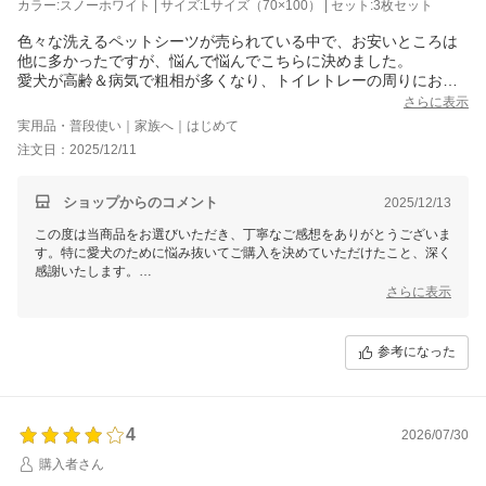
カラー:スノーホワイト | サイズ:Lサイズ（70×100） | セット:3枚セット
色々な洗えるペットシーツが売られている中で、お安いところは
他に多かったですが、悩んで悩んでこちらに決めました。
愛犬が高齢＆病気で粗相が多くなり、トイレトレーの周りにおし
っこしてしまうことが増え、これまでは使い捨てペットシーツを
さらに表示
敷き詰めていましたが、ワイドシート10枚くらい敷いていたので
実用品・普段使い｜家族へ｜はじめて
踏むたびにどんどんズレる…。
注文日：2025/12/11
毎日とにかくシーツのズレを直すのがストレスで、おまけにズレ
て出来たほんの隙間におしっこされることもありガックリ来てま
した。
ショップからのコメント
2025/12/13
こちらは裏に滑り止めと付いていてズレないし、裾の丸まりも少
この度は当商品をお選びいただき、丁寧なご感想をありがとうございま
ないと感じました。
す。特に愛犬のために悩み抜いてご購入を決めていただけたこと、深く
生地もしっかりしています。
感謝いたします。
色もおしっこの色がわかりやすいようにスノーホワイトを選びま
さらに表示
したが、清潔感があり良かったです。
シーツのズレがストレスとのことでしたが、裏面の滑り止めをご実感い
開封時は少し匂いが気になったので天日干ししました。
ただけて良かったです。また、生地や色合いについてもお気に召してい
梱包の箱もしっかりしていて可愛く、中身もとても綺麗な状態で
ただき、「清潔感がある」とのお褒めの言葉を頂戴し、大変嬉しく思い
参考になった
届きました。
ます。梱包状態や商品状態についてご満足いただけた点も、私たちの励
防水効果はまだわかりませんが、良かったら追加購入する予定で
みとなります。
す！
唯一の希望と言えば裏側が同色の生地だと嬉しかった。洗濯の時
開封時の匂いにつきましては、天日干しの工夫をしていただき感謝いた
色落ちなどしないかな…。
します。また、防水効果についても引き続きご使用いただき、追加購入
4
2026/07/30
を前向きにお考えいただけることは大変嬉しいです。
でも見えないので気にしないようにします。
購入者さん
裏側についてのご要望も真摯に受け止め、今後の商品改良の参考とさせ