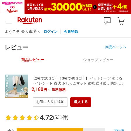
ようこそ 楽天市場へ
ログイン
会員登録
レビュー
商品ページへ
商品レビュー
ショップレビュー
【2枚で20％OFF！3枚で40％OFF】 ペットシーツ 洗える
トイレシート 猫 犬 おしっこマット 速乾 繰り返し 防水 ペッ
トマット 滑り止め 抗菌 吸水 下敷き 介護 多頭飼い 漏れない
2,180
円
～
送料無料
洗濯機OK おしっこパッド 車 旅行 ケージ 大型犬 子犬用 消
臭 老犬 床 傷防止
お気に入りに追加
購入する
4.72
(531件)
5
398件