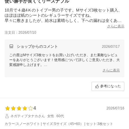
使い勝手が良くてリーズナブル
10月で４歳4Ｋのトイプー男の子です。Mサイズ3枚セット購入、
ほぼほぼ紙のシートのレギュラーサイズですね。
早々に敷きましたが、給水は素晴らしく、下への漏れは全くあり
ませんでした。複数枚購入でコスパも良いです。安価で良いので
さらに表示
すが、端のほう、特に四隅に浮きが出ていたのでー１☆しまし
注文日：2026/07/10
た。
場所移動も楽で、洗って繰り返し使えるので、大き目サイズも購
ショップからのコメント
2026/07/17
この度はMサイズ3枚セットをお買い上げいただき、また素敵なレビュ
ーをありがとうございます！使用感について詳しくご意見いただき、大
変感謝申し上げます。
さらに表示
吸水性や漏れ防止性能にご満足いただけたとのこと、非常に嬉しく思い
ます。また、複数枚購入でのコストパフォーマンスについてもご評価く
ださり、励みになります。
参考になった
四隅の浮きについて貴重なご指摘をいただきありがとうございます。今
後の改良の参考とさせていただきます。場所移動のしやすさや繰り返し
使える点も引き続きお楽しみいただければ幸いです。ぜひ大きめサイズ
の購入もご検討ください！
4
2026/07/16
引き続き、ペットライフのお役に立てますよう努めますので、ぜひまた
ネガティブタナカさん
女性
60代
のご利用をお待ちしております。
カラー:スノーホワイト | サイズ:Sサイズ（45×60） | セット:3枚セット