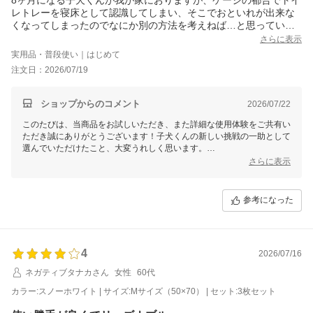
レトレーを寝床として認識してしまい、そこでおといれが出来な
くなってしまったのでなにか別の方法を考えねば…と思っていた
時にこちらをみつけ、使ってみたいと思い2枚購入いたしました。
さらに表示
開封したところ、興味は示しましたがその場で噛みながらゴロゴ
実用品・普段使い｜はじめて
ロする、という用途の違う楽しみ方をしてしまったので、トイレ
注文日：2026/07/19
のタイミングでしたのでお外に連れていきトイレの姿勢になった
瞬間に三つ折りにしたこちらのものを地面との隙間に差し込み、
においをつけてみました。部屋に持ち帰りとりあえず部屋に敷い
ショップからのコメント
2026/07/22
て、量が多かったのでトイレシーツで水気を吸収させ置いておい
このたびは、当商品をお試しいただき、また詳細な使用体験をご共有い
てます。まだそこでトイレしよ…とはなっていないですが、夜ま
ただき誠にありがとうございます！子犬くんの新しい挑戦の一助として
たは明日の朝にどうなるか楽しみです。上手くできるようになれ
選んでいただけたこと、大変うれしく思います。
ばラッキーですが、出来なくともカフェマットのような使い方も
さらに表示
出来ると思いましたのでドッグラン帰りの車内などにも使いたい
商品の使い方を工夫してくださったことに感謝いたします。においを付
と思ってます。別カラーやサイズも検討してます。
けたり、さまざまな場所で試されたりと、子犬くんにとって快適で良い
環境づくりをされている様子が目に浮かびます。夜や朝、トイレとして
参考になった
うまく活用してくれるといいですね。また、カフェマットや車内用とし
ての活用もお考えいただき、多用途性を見出していただけて光栄です。
サイズやカラーについては複数の選択肢をご用意しておりますので、ぜ
ひご検討ください。今後もお客様と子犬くんの生活がより快適になる商
4
2026/07/16
品をご提供できるよう努めてまいります。何か気になることなどござい
ネガティブタナカさん
女性
60代
ましたら、どうぞお気軽にお問い合わせください！
カラー:スノーホワイト | サイズ:Mサイズ（50×70） | セット:3枚セット