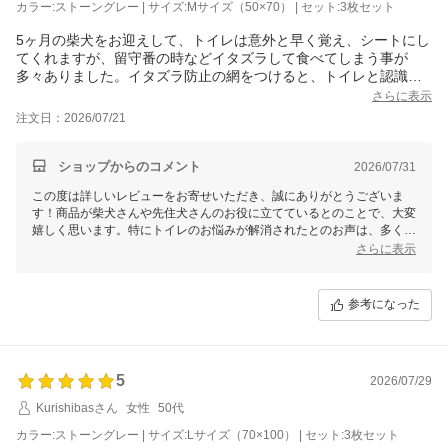
カラー:ストーングレー | サイズ:Mサイズ（50×70） | セット:3枚セット
ていただきます。
引き続き快適にご使用いただけましたら幸いです。何か気になる点がご
5ヶ月の柴犬をお迎えして、トイレは意外と早く覚え、シートにし
ざいましたらお気軽にお問い合わせください！
てくれますが、留守番の時などイタズラして食べてしまう事が
多々ありました。イタズラ防止の網をつけると、トイレと認識し
ないようで、床にしてしまい、留守番の時のトイレを悩んでいま
さらに表示
した。こちらの商品にしたら、食べてしまう事もなく、ちゃんと
注文日：2026/07/21
このシーツにしてくれて床に漏れる事もなく、安心して出掛けら
れます。Mサイズはトイレ用、Sサイズは6歳の先住犬が水飲みが
激しくいつも周りがビショビショだったので下に敷く用にして、
ショップからのコメント
2026/07/31
とても重宝しています。
この度は詳しいレビューをお寄せいただき、誠にありがとうございま
ただ洗濯をして脱水(うちの洗濯機で最大9分)しても、布がしっか
す！商品が柴犬さんや先住犬さんのお役に立てているとのことで、大変
り何層にもなっているからか、完全に水が抜け切らない事も多
嬉しく思います。特にトイレのお悩みが解消されたとのお声は、多くの
く、干してる時にポタポタ垂れて来て、タオルで水分を取って干
飼い主様にとっても参考になるかと思います。また、多用途にご活用い
さらに表示
しています。でも水分を取ったあとの乾きは早いです！
ただけている点も感激しております。
一方で、洗濯後の脱水に関するご指摘についても非常に有益なご意見を
参考になった
ありがとうございます。こちらの商品は吸水性に特化しているため、布
がしっかりと水分を含む構造となっておりますが、干す際に手間がかか
ってしまった点は申し訳なく存じます。ポタポタ垂れる部分について
は、タオルで水分を取るという工夫をしていただき感謝しております。
5
2026/07/29
乾きが早い点をお気に召していただけて幸いです。今後も快適にお使い
Kurishibasさん
女性
50代
いただけるよう、貴重なフィードバックを元に製品開発や情報提供につ
なげてまいります。また何かお気付きの点がございましたら、お気軽に
カラー:ストーングレー | サイズ:Lサイズ（70×100） | セット:3枚セット
お知らせください。暖かいご感想をいただき、ありがとうございまし