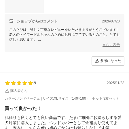
ショップからのコメント
2026/07/20
このたびは、詳しく丁寧なレビューをいただきありがとうございます！
老犬のトイプードルちゃんのためにお役に立てているとのこと、とても
嬉しく思います。
特に、従来の使い捨てシートによる臭いや片付けの不便さが解消され、
さらに表示
快適にお使いいただけているのは、私どもとしても励みとなるお言葉で
す。
参考になった
また、複数枚ご購入いただき、生活のさまざまな場面でご使用いただい
ている点も、とても参考になります。便利さを実感していただけたこ
と、本当に光栄です！
今後も快適にご使用いただけますよう、引き続き品質維持に努めてまい
5
2025/11/28
ります。何かご質問やお困りごとがございましたら、いつでもお気軽に
購入者さん
お問い合わせくださいませ。
カラー:サンドベージュ | サイズ:XLサイズ（140×180） | セット:3枚セット
買って良かった！
肌触りも良くとても良い商品です。たまに布団にお漏らしする愛
犬対策に購入しました。ベッドカバーとして余裕あり使えてま
す。因みにこちらを使い初めてからはお漏らしなしです笑