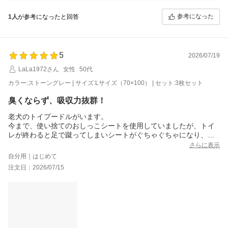
快適にお過ごしいただければ幸いです。何かご不明点やご要望がござい
ましたら、いつでもお気軽にお知らせください！
参考になった
1人
が参考になったと回答
5
2026/07/19
LaLa1972さん
女性
50代
カラー:ストーングレー | サイズ:Lサイズ（70×100） | セット:3枚セット
臭くならず、吸収力抜群！
老犬のトイプードルがいます。
今まで、使い捨てのおしっこシートを使用していましたが、トイ
レが終わると足で蹴ってしまいシートがぐちゃぐちゃになり、臭
いや片付ける時に濡れていて手についてしまったりしていました
さらに表示
が、こちらのシートを使用してから、臭いは無いし、何回もトイ
自分用｜はじめて
レが終わっても濡れてない！これは凄いと思いました。
注文日：2026/07/15
3枚買いましたが、食べる所にも汚すので置いたりしてますが片付
けも楽です。
いい買い物をしました。