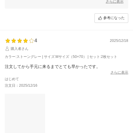
けることを、大変嬉しく思っております。
さらに表示
ご不明点やお気付きの点などございましたら、ご遠慮なくお問い合わせ
くださいませ。
参考になった
当店では、他にもリピート購入の多いペット商品や、お客様の生活に役
立つグッズも取り扱いがございます。
是非今後とも当店のサービスをご利用いただけますと幸いです。
またご利用いただける日を、スタッフ一同心よりお待ちしております。
4
2025/12/18
購入者さん
カラー:ストーングレー | サイズ:Mサイズ（50×70） | セット:2枚セット
さらに表示
はじめて
注文日：2025/12/16