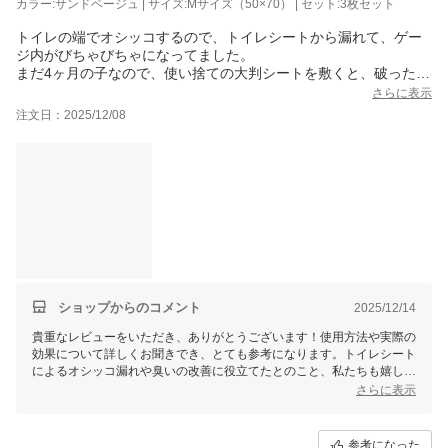
カラー:サンドベージュ | サイズ:Mサイズ（50×70） | セット:3枚セット
トイレの端でオシッコするので、トイレシートから漏れて、ゲー
ジ内がびちゃびちゃになってました。
まだ4ヶ月の子なので、使い捨ての大判シートを敷くと、破ったり
するので、困ってました。
さらに表示
吸水マットを敷いてオシッコ漏れと臭いの改善が出来て良かった
注文日：2025/12/08
です。
これからお出かけすることも増えていくので、車用も含めて3枚購
入しました。洗濯してもすぐに乾くので、助かります。
あとは、マットに漏れたおしっこの所にウンチをしてしまう様に
なったので、マットの色を暗めにした方が良かったのかなー？
次、購入する時は、暗めを選んで見ようと思います。
ショップからのコメント
2025/12/14
貴重なレビューをいただき、ありがとうございます！使用方法や実際の
効果について詳しくお聞きでき、とても参考になります。トイレシート
によるオシッコ漏れや臭いの改善に役立てたとのこと、私たちも嬉しく
存じます。また、洗濯しても速乾性があり使いやすいとのお言葉も大変
さらに表示
励みになります。
マットの色味についてのご意見もありがとうございます。今後、ご購入
参考になった