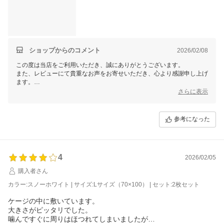
ショップからのコメント
2026/02/08
この度は当店をご利用いただき、誠にありがとうございます。
また、レビューにて貴重なお声をお寄せいただき、心より感謝申し上げ
ます。
今後もより良い商品・サービスをご提供できるよう努めてまいります。
さらに表示
引き続きご愛顧賜りますよう、よろしくお願い申し上げます。
参考になった
4
2026/02/05
購入者さん
カラー:スノーホワイト | サイズ:Lサイズ（70×100） | セット:2枚セット
ケージの中に敷いています。
大きさがピッタリでした。
噛んですぐに周りはほつれてしまいましたが