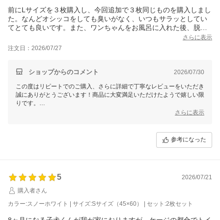
た！
前にLサイズを３枚購入し、今回追加で３枚同じものを購入しまし
た。なんどオシッコをしても臭いがなく、いつもサラッとしてい
てとても良いです。また、ワンちゃんをお風呂に入れた後、脱衣
所で今まではタオルを敷いていたため滑っていましたし床もびし
さらに表示
ょびしょでしたが、これを使ってみたら大きいのと滑らないのと
注文日：2026/07/27
で、床も濡れずワンちゃんも滑らず乾きも良いので本当に重宝し
ています。大きさ的にも洗いやすいです。
そのうち、ワンちゃん用ベッドをこの生地でつくっていただけた
ショップからのコメント
2026/07/30
ら是非買いたいです。ベッドで粗相してしまうこともあるので、
この度はリピートでのご購入、さらに詳細で丁寧なレビューをいただき
本当に助かると思います！
誠にありがとうございます！商品に大変満足いただけたようで嬉しい限
りです。
さらに表示
ワンちゃんの粗相やお風呂上がりの滑り防止に加え、床を濡らさず乾き
が良いといった点でも重宝していただけているとのこと、とても励みに
なります！また、大きさや洗いやすさなどお客様の実生活に役立ててい
参考になった
ただけていることが伝わり、本当にありがたく感じております。
さらに貴重なご提案もありがとうございます！ワンちゃん用ベッドに本
商品と同じ生地を利用したアイテムのリクエスト、大変参考になりま
す。お客様の声をもとに、今後の商品開発の際の貴重な意見として検討
5
2026/07/21
させていただきます。
購入者さん
引き続きワンちゃんとの快適な生活をサポートできるよう品質改善に努
カラー:スノーホワイト | サイズ:Sサイズ（45×60） | セット:2枚セット
めてまいりますので、また必要な際にはぜひご利用ください。ありがと
うございました！
8ヶ月になる子犬くんが我が家におりますが、ケージの都合でトイ