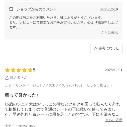
ショップからのコメント
2025/12/19
この度は当店をご利用いただき、誠にありがとうございます。
また、レビューにて貴重なお声をお寄せいただき、心より感謝申し上げ
ます。
今後もより良い商品・サービスをご提供できるよう努めてまいります。
さらに表示
引き続きご愛顧賜りますよう、よろしくお願い申し上げます。
参考になった
5
2025/10/31
購入者さん
カラー:サンドベージュ | サイズ:Lサイズ（70×100） | セット:3枚セット
買って良かった♪
16歳のシニア犬はおしっこの時などクルクル回って転んだり外れ
て粗相してしまうので普通のシートの下に敷いて使ってみまし
た。早速外れた布シートに用を足したのですが、下にも滲みない
ので、カーペットを洗わないで済むのが良いです。
さらに表示
注文日：2025/10/27