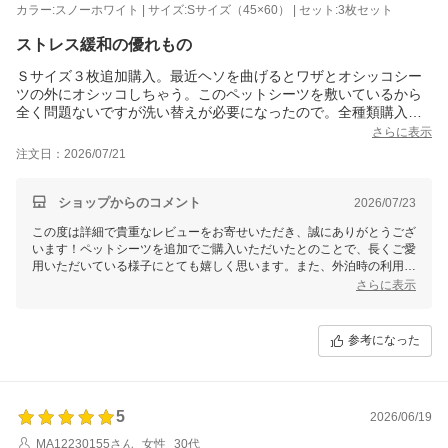
カラー:スノーホワイト | サイズ:Sサイズ（45×60） | セット:3枚セット
ストレス緩和の優れもの
Ｓサイズ３枚追加購入。最近ヘソを曲げるとワザとオシッコシー
ツの外にオシッコしちゃう。このペットシーツを敷いているから
全く問題ないですが洗い替えが必要になったので。全種類購入。
外泊時の宿泊先のフローリングにはXL3枚を敷いて過ごしていま
さらに表示
す。汚れても洗えば直ぐ落ちるし滑らないからとっても安心。翌
注文日：2026/07/21
日に届けていただけるのでいつも助かります！洗濯の脱水終了し
てから引きあげるときに水がふくんでポタポタこぼれますが、表
（生地）を内側にしてクルクル巻いて（巾着みたいに）外に持っ
ショップからのコメント
2026/07/23
て行き、角を下にひし形にして干せば早く水が落ち乾きます。
この度は詳細で貴重なレビューをお寄せいただき、誠にありがとうござ
います！ペットシーツを追加でご購入いただいたとのことで、長くご愛
用いただいている様子にとても嬉しく思います。また、外泊時の利用法
や洗濯時の工夫まで共有いただき、大変参考になります。
さらに表示
新しい環境や状況に応じてオシッコシーツの外にされることがあるとの
ことですが、このペットシーツが問題解決のお役に立てているようで安
参考になった
心しました。吸収力や速乾性、滑り止めの機能を高く評価していただ
き、誠にありがとうございます！
洗濯後の水がこぼれる件ではございますが、おっしゃる通りの干し方や
工夫でさらに乾きが早くなるとのことで、他のユーザー様にも大変役立
5
2026/06/19
つ情報です。翌日配送がご希望に沿えているようで、当店としても嬉し
MA12230155さん
女性
30代
い限りです。