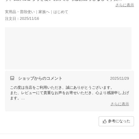
3枚がとてもお得だったのが良かったです。お漏らしの効果のほど
さらに表示
はまだ分かりませんが、いろいろ購入してきた商品の中で抜け毛
実用品・普段使い｜家族へ｜はじめて
はすぐに取れるし一番扱いやすいです。ありがとうございまし
注文日：2025/11/16
た。
ショップからのコメント
2025/11/29
この度は当店をご利用いただき、誠にありがとうございます。
また、レビューにて貴重なお声をお寄せいただき、心より感謝申し上げ
ます。
今後もより良い商品・サービスをご提供できるよう努めてまいります。
さらに表示
引き続きご愛顧賜りますよう、よろしくお願い申し上げます。
参考になった