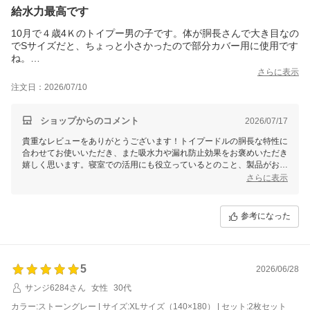
給水力最高です
10月で４歳4Ｋのトイプー男の子です。体が胴長さんで大き目なの
でSサイズだと、ちょっと小さかったので部分カバー用に使用です
ね。
寝室で冷房のためドアを締め切るので、寝室用に敷きましたが、
さらに表示
給水は素晴らしく、下への漏れは全くありませんでした。複数枚
注文日：2026/07/10
購入でコスパも良いです。
お値段的には安価なので良いのですが、端のほうに浮きが出てい
たのでー１☆しました。
ショップからのコメント
2026/07/17
貴重なレビューをありがとうございます！トイプードルの胴長な特性に
合わせてお使いいただき、また吸水力や漏れ防止効果をお褒めいただき
嬉しく思います。寝室での活用にも役立っているとのこと、製品がお役
に立てて何よりです。
さらに表示
端の浮きに関しては、お気になられた点をご指摘いただき感謝いたしま
す。今後、よりご満足いただけるよう製品の改良を検討させていただき
参考になった
ます。引き続き、ぜひ複数枚購入でコストパフォーマンスの良さを活用
いただき、日常の快適さにお役立てください！
5
2026/06/28
サンジ6284さん
女性
30代
カラー:ストーングレー | サイズ:XLサイズ（140×180） | セット:2枚セット