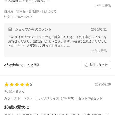
ツの品質にも期待し購入。
予想以上に良い商品でした。
さらに表示
シートの周りがしっかりと縫製され、端がめくり上がる事も無
自分用｜実用品・普段使い｜はじめて
く、裏の滑り止めもしっかりしているので使い勝手が良いです。
注文日：2025/12/25
オシッコをしっかり吸収してるのに、床が濡れる事も無く気に入
ってます。
選んだ色がサンドベージュだからだと思うのですが、何処でオシ
ショップからのコメント
2026/01/11
ッコをしたのかわかりにくいんです。
この度は当店のペットシーツをご購入いただき、また丁寧なレビューを
先日気付かずにオシッコの場所を踏んでしまいました。
お寄せくださり、誠にありがとうございます。商品にご満足いただけた
これは私の不注意が原因なんですが、他の色だともう少しわかり
とのことで、大変嬉しく思っております。
やすいのかな。
さらに表示
でも、型崩れする事も無く長く愛用出来る、お値段以上の商品で
シートの縫製や滑り止め、吸収力についての評価をいただき、さらには
気に入ってます。
お値段以上とのお言葉までいただけて感無量です。サンドベージュのお
色について、オシッコの跡が分かりにくいと感じられたとのこと、貴重
参考になった
2人
が参考になったと回答
なご意見をありがとうございます。他のお色もございますので、ぜひ次
回ご参考いただければ幸いです。
これからも長くご愛用いただけるよう、より良い商品作りに努めてまい
ります。ご不明点やご相談等がございましたら、いつでもお気軽にお問
5
2025/09/28
い合わせくださいませ。今後ともよろしくお願いいたします！
購入者さん
カラー:ストーングレー | サイズ:Lサイズ（70×100） | セット:3枚セット
18歳の愛犬に