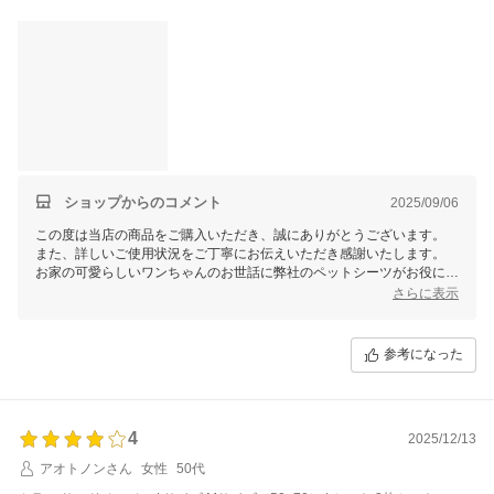
ショップからのコメント
2025/09/06
この度は当店の商品をご購入いただき、誠にありがとうございます。
また、詳しいご使用状況をご丁寧にお伝えいただき感謝いたします。
お家の可愛らしいワンちゃんのお世話に弊社のペットシーツがお役に立
てているとのこと、大変嬉しく思います！
さらに表示
特に3ヶ月の子犬はトイレのトレーニングの最中で、どうしてもお世話
が手間に感じることもありますよね。本商品の吸収力が「半端なく良
参考になった
い」とのお言葉、とても励みになりますし、繰り返し使える点で経済的
とのお声もいただけて安心いたしました。
これからもお客様と愛犬の快適な生活をサポートできる製品を目指して
まいりますので、何かお気づきの点がございましたらいつでもお聞かせ
4
2025/12/13
ください。
アオトノンさん
女性
50代
今後ともよろしくお願い申し上げます！