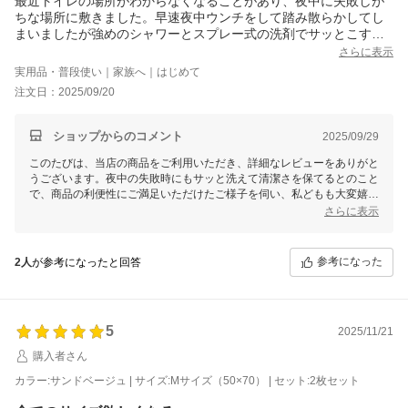
最近トイレの場所がわからなくなることがあり、夜中に失敗しが
ちな場所に敷きました。早速夜中ウンチをして踏み散らかしてし
まいましたが強めのシャワーとスプレー式の洗剤でサッとこすり
洗いするだけですっかりキレイになりました。タイルカーペット
さらに表示
を使っているけどこちらのマットの方が洗いやすい乾きやすい軽
実用品・普段使い｜家族へ｜はじめて
いのでとても助かります。
注文日：2025/09/20
オシッコは吸収も匂いも想像していたほどではなくて(回数が多い
ので)朝から夜まで使うつもりでLサイズにしたのですがSサイズと
合わせてこまめに取り替えながら使うのがうちはいいかも。裏に
ショップからのコメント
2025/09/29
は全然漏れないので安心感はあります。
このたびは、当店の商品をご利用いただき、詳細なレビューをありがと
うございます。夜中の失敗時にもサッと洗えて清潔さを保てるとのこと
で、商品の利便性にご満足いただけたご様子を伺い、私どもも大変嬉し
く思っております。「軽く、洗いやすく、乾きやすい」とのお言葉も、
さらに表示
非常に励みになります。
また、オシッコの吸収力や匂いについて貴重なご意見をありがとうござ
参考になった
2人
が参考になったと回答
います。サイズや使用頻度に応じた適切な使い分けの工夫について具体
的なご提案までしてくださり感謝申し上げます。裏面の防水性能にもご
安心いただけたようで何よりでございます。
今後もより多くのお客様にご満足いただける製品作りに努めてまいりま
5
2025/11/21
すので、どうぞ引き続きよろしくお願いいたします。何か気になる点や
購入者さん
ご要望がございましたら、ぜひお聞かせください。
カラー:サンドベージュ | サイズ:Mサイズ（50×70） | セット:2枚セット