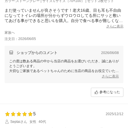
カラー:ストーングレー | サイズ:Lサイズ（70×100） | セット:2枚セット
ともぜひぜひよろしくお願いいたします。
まだ使っていませんが良さそうです！老犬16歳、目も耳も不自由
になってトイレの場所が分からずウロウロしてる所にサッと敷い
てあげる事ができると思いLを購入。自分で食べる事が難しくなっ
て来ているのでご飯用マットとしても使えるかなと思います。
さらに表示
家族へ
注文日：2026/06/05
ショップからのコメント
2026/06/08
この度は数ある商品の中から当店の商品をお選びいただき、誠にありが
とうございます。
大切なご家族であるペットちゃんのために当店の商品をお役立ていただ
けることを、大変嬉しく思っております。
さらに表示
ご不明点やお気付きの点などございましたら、ご遠慮なくお問い合わせ
くださいませ。
参考になった
当店では、他にもリピート購入の多いペット商品や、お客様の生活に役
立つグッズも取り扱いがございます。
是非今後とも当店のサービスをご利用いただけますと幸いです。
5
2025/12/12
Septaiさん
女性
40代