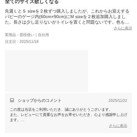
全てのサイズ欲しくなる
先週ＬとＳ sizeを２枚ずつ購入しましたが、これからお迎えする
パピーのゲージ内(60cm×90cm)にM sizeを２枚追加購入しまし
た。長さは少し足りないがトイレを置くと問題ないです。色もバ
ッチリ！XLも欲しくなりました。パピーが来てからまた購入する
さらに表示
か考えます♪
実用品・普段使い｜自分用
注文日：2025/11/18
ショップからのコメント
2025/11/22
この度は当店をご利用いただき、誠にありがとうございます。
また、レビューにて貴重なお声をお寄せいただき、心より感謝申し上げ
ます。
今後もより良い商品・サービスをご提供できるよう努めてまいります。
さらに表示
引き続きご愛顧賜りますよう、よろしくお願い申し上げます。