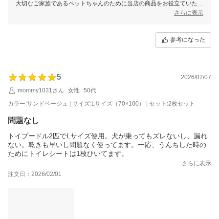
大切なご家族であるペットちゃんのために当店の商品をお役立ていただ
けることを、大変嬉しく思っております。
さらに表示
ご不明点やお気付きの点などございましたら、ご遠慮なくお問い合わせ
くださいませ。
参考になった
当店では、他にもリピート購入の多いペット商品や、お客様の生活に役
立つグッズも取り扱いがございます。
是非今後とも当店のサービスをご利用いただけますと幸いです。
またご利用いただける日を、スタッフ一同心よりお待ちしております。
5
2026/02/07
mommy1031さん
女性
50代
カラー:サンドベージュ | サイズ:Lサイズ（70×100） | セット:2枚セット
問題なし
トイプードル2匹でLサイズ使用。犬が乗ってもズレないし、漏れ
ない。乾きも早いし問題なく使ってます。一応、うんちした時の
ためにトイレシートは1枚ひいてます。
さらに表示
注文日：2026/02/01