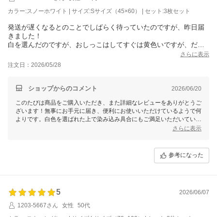
カラー:スノーホワイト | サイズ:Sサイズ（45×60） | セット:3枚セット
今後とも安心してお使いいただける商品を提供できるよう努めてまいり
ます。何かまたお気づきの点やご要望などございましたら、いつでもお
発送が遅くなるとのことでしばらく待っていたのですが、昨日届
知らせください！
きました！
白を選んだのですが、おしっこはしてすぐは黄色いですが、だん
だん染み込んでうっすらここにしたかな？くらいの色になります
さらに表示
ので、白でも問題なかったです◎
注文日：2026/05/28
トイレトレーからこちらに変更しようと思ったのですが、うちの
子もすぐに慣れてトイレバッチリでした◎
ショップからのコメント
2026/06/20
手洗いの負担はありますが、トイレシーツの買いだめもいらない
このたびは商品をご購入いただき、また詳細なレビューをありがとうご
ですし、トレーの縁がない分ケージ内がスッキリして広く使えて
ざいます！無事にお手元に届き、便利にお使いいただけているようで何
います。
よりです。白色を選ばれた上で染み込み具合にもご満足いただいている
と伺い、安心いたしました。
さらに表示
乾燥機不可(その代わり速乾)ですが、酸素系漂白剤は使えるとのこ
とで日常的にも使いやすいかと思います。追加購入を考えており
また、トイレトレーからの切り替えでもスムーズに慣れてくれるおうち
ます！
の子のお話、とても微笑ましいです。スペースを有効活用できる点もポ
参考になった
イントですね。
手洗いの手間はありますが、トイレシーツの買いだめが不要で経済的と
いうお言葉をいただけて光栄です！乾燥機はお使いいただけませんが、
速乾性と酸素系漂白剤の使用可能な特性でお手入れが少しでも楽になる
5
2026/06/07
ことを願っております。
1203-5667さん
女性
50代
追加購入をご検討いただけているとのこと、大変嬉しく思います！今後