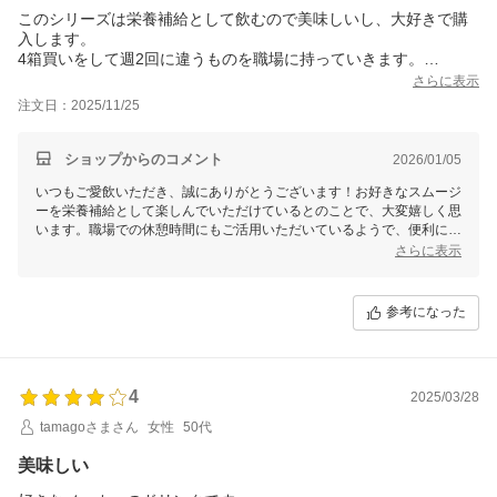
このシリーズは栄養補給として飲むので美味しいし、大好きで購
入します。
4箱買いをして週2回に違うものを職場に持っていきます。
新シリーズが良く出るので選択できるように取り入れてもらいた
さらに表示
いです。
注文日：2025/11/25
ショップからのコメント
2026/01/05
いつもご愛飲いただき、誠にありがとうございます！お好きなスムージ
ーを栄養補給として楽しんでいただけているとのことで、大変嬉しく思
います。職場での休憩時間にもご活用いただいているようで、便利にお
使いいただけているようですね。
さらに表示
また、新しいシリーズについてのご要望もありがとうございます。当店
では、お客様にお楽しみいただけるよう、最新の商品も積極的に取り入
参考になった
れてまいりたいと考えております。今後も選べる幅が広がるよう努めて
まいりますので、ぜひ楽しみにしてください。
引き続き、カゴメの野菜生活100スムージーシリーズをどうぞよろしく
お願い申し上げます！
4
2025/03/28
tamagoさまさん
女性
50代
美味しい