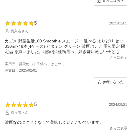
参考になった
5
2025/02/05
購入者さん
カゴメ 野菜生活100 Smoothie スムージー 選べる よりどり セット
330ml×48本(4ケース) ビタミン グリーン 濃厚バナナ 季節限定 限
定品 を買いました。種類を4種類選べ、好き嫌い激しい子どもが
美味しいと飲んでくれます。330mlと量も多く、大満足です。(⌒
さらに表示
▽⌒)
実用品・普段使い｜子供へ｜はじめて
注文日：2025/02/01
参考になった
5
2024/09/21
購入者さん
濃厚なのにクドくなくて美味しくいただいています。
さらに表示