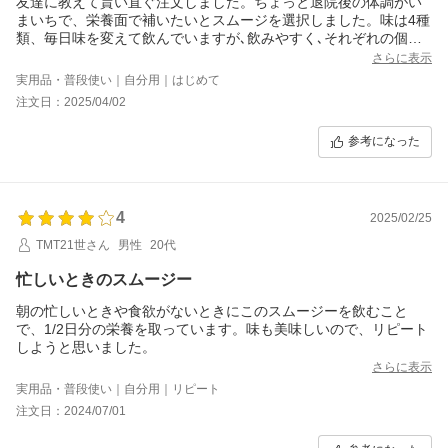
友達に教えて貰い直ぐ注文しました。ちょっと退院後の体調がい
まいちで、栄養面で補いたいとスムージを選択しました。味は4種
類、毎日味を変えて飲んでいますが､飲みやすく､それぞれの個性
があり､楽しみが増えました。まだまだ色々な味を楽しみたいと思
さらに表示
います。
実用品・普段使い｜自分用｜はじめて
注文日：2025/04/02
参考になった
4
2025/02/25
TMT21世さん
男性
20代
忙しいときのスムージー
朝の忙しいときや食欲がないときにこのスムージーを飲むこと
で、1/2日分の栄養を取っています。味も美味しいので、リピート
しようと思いました。
さらに表示
実用品・普段使い｜自分用｜リピート
注文日：2024/07/01