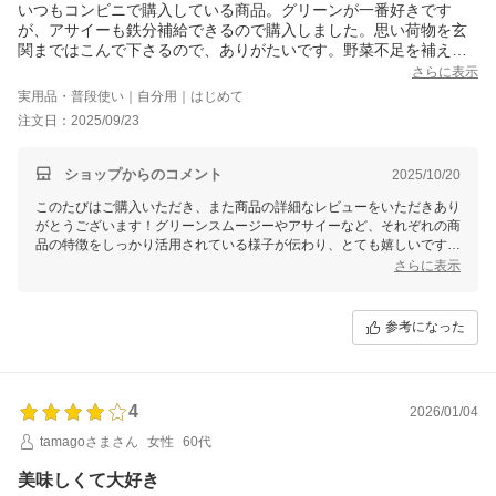
いつもコンビニで購入している商品。グリーンが一番好きです
が、アサイーも鉄分補給できるので購入しました。思い荷物を玄
関まではこんで下さるので、ありがたいです。野菜不足を補える
かなぁと思って飲んでますが、砂糖不使用なので安心していま
さらに表示
す。あと、食欲不振の日とか生理中でなにもしたくない時にも、
実用品・普段使い｜自分用｜はじめて
冷蔵庫に入っていると安心します。
注文日：2025/09/23
ショップからのコメント
2025/10/20
このたびはご購入いただき、また商品の詳細なレビューをいただきあり
がとうございます！グリーンスムージーやアサイーなど、それぞれの商
品の特徴をしっかり活用されている様子が伝わり、とても嬉しいです。
玄関までの配送がお役に立てたようで何よりです。
さらに表示
野菜不足や特別な日のお供として、野菜生活100スムージーが皆様の安
心感としてお役立ていただけるのは、私たちにとっても励みになりま
参考になった
す。また、砂糖不使用で安心して飲めるという点にもご満足いただけて
嬉しい限りです。
今後も様々なフレーバーをご提供しておりますので、ぜひ気分や身体の
状態に合わせてお楽しみください。引き続き、美味しく健康的な毎日を
4
2026/01/04
お過ごしいただけるよう、商品をご愛顧いただけますと幸いです！
tamagoさまさん
女性
60代
美味しくて大好き