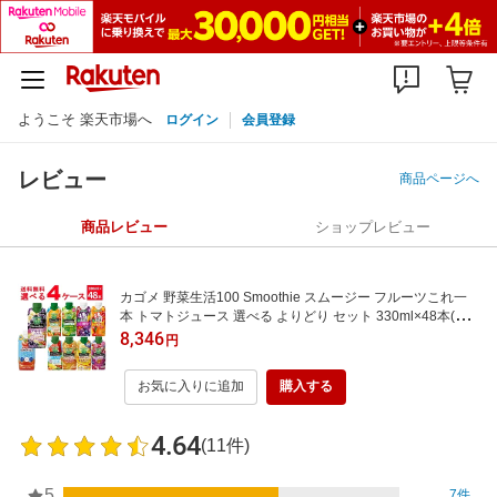
ようこそ 楽天市場へ
ログイン
会員登録
レビュー
商品ページへ
商品レビュー
ショップレビュー
カゴメ 野菜生活100 Smoothie スムージー フルーツこれ一
本 トマトジュース 選べる よりどり セット 330ml×48本(4ケ
ース) ビタミン グリーン 濃厚バナナ 鉄分 季節限定 限定品
8,346
円
【送料無料※一部地域は除く】
お気に入りに追加
購入する
4.64
(11件)
5
7件