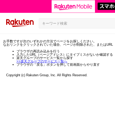
お手数ですが次のいずれかの方法でページをお探しください。
なおリンクをクリックされていた場合、ページが削除された、またはURL
ブラウザの再読み込みを行う
入力したURL（ページアドレス）にタイプミスがないか確認する
楽天グループのサービス一覧から探す
>>
楽天グループのサービス一覧へ
ブラウザの「戻る」ボタンを押して前画面からやり直す
Copyright (c) Rakuten Group, Inc. All Rights Reserved.