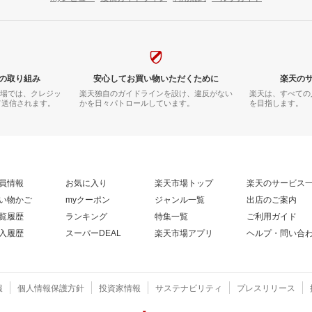
の取り組み
安心してお買い物いただくために
楽天の
市場では、クレジッ
楽天独自のガイドラインを設け、違反がない
楽天は、すべての
て送信されます。
かを日々パトロールしています。
を目指します。
員情報
お気に入り
楽天市場トップ
楽天のサービス
い物かご
myクーポン
ジャンル一覧
出店のご案内
覧履歴
ランキング
特集一覧
ご利用ガイド
入履歴
スーパーDEAL
楽天市場アプリ
ヘルプ・問い合
報
個人情報保護方針
投資家情報
サステナビリティ
プレスリリース