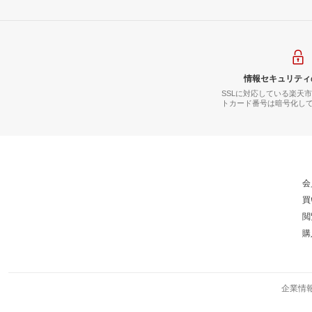
情報セキュリティ
SSLに対応している楽天
トカード番号は暗号化し
会
買
閲
購
企業情