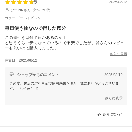
5
を開始してください。
2025/08/18
ひーPINさん
女性
50代
今後も変わらぬご愛顧のほど、よろしくお願いいたします。
カラー:ゴールドピンク
毎日使う物なので得した気分
この値引きは何？何かあるのか？
と思うくらい安くなっているので不安でしたが、皆さんのレビュ
ーも良いので購入しました。
買って良かったぁ!
さらに表示
大風量、 速乾 、軽量、その通りです。
注文日：2025/08/12
ゴールドピンク購入です。ピンクよりゴールドの方が色目は出て
る感じで高級感があります。
以前のドライヤーがひねるタイプの取っ手だった為、3年程で傷ん
ショップからのコメント
2025/08/19
でしまいました…今回のは折りたたみ式ですが折りたたまなくて
この度、弊店のご利用及び使用感想を頂き、誠にありがとうございま
もコンパクトなのでそのままにしてます。
す。（〇＾ω＾〇）
ご多用にもかかわらず、丁寧なご使用感想をいただき本当に嬉しい限り
さらに表示
でございます。(´∀`)
お買い上げ商品は少しでもお客様のお役に立てれば幸いです。
参考になった
これからもまた何がございましたら、是非お気軽にショップまでお問い
合わせ頂ければ幸いです。
お問合せ方法につきまして、
「購入履歴」ーー「ショップへ問い合わせ」にクリックして、お問合せ