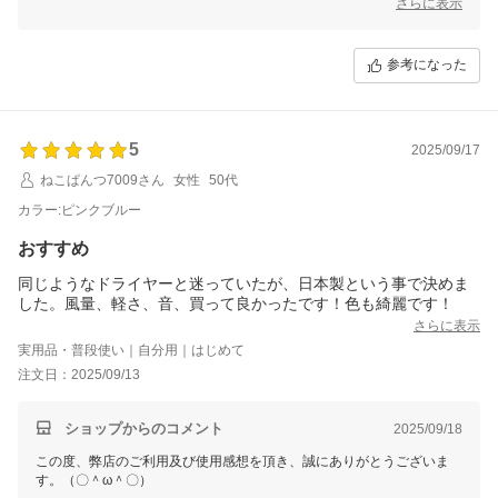
ご多用にもかかわらず、丁寧なご使用感想をいただき本当に嬉しい限り
さらに表示
でございます。(´∀`)
お買い上げ商品は少しでもお客様のお役に立てれば幸いです。
参考になった
これからもまた何がございましたら、是非お気軽にショップまでお問い
合わせ頂ければ幸いです。
お問合せ方法につきまして、
「購入履歴」ーー「ショップへ問い合わせ」にクリックして、お問合せ
5
を開始してください。
2025/09/17
ねこぱんつ7009さん
女性
50代
今後も変わらぬご愛顧のほど、よろしくお願いいたします。
カラー:ピンクブルー
おすすめ
同じようなドライヤーと迷っていたが、日本製という事で決めま
した。風量、軽さ、音、買って良かったです！色も綺麗です！
さらに表示
実用品・普段使い｜自分用｜はじめて
注文日：2025/09/13
ショップからのコメント
2025/09/18
この度、弊店のご利用及び使用感想を頂き、誠にありがとうございま
す。（〇＾ω＾〇）