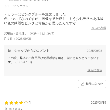
今後も変わらぬご愛顧のほど、よろしくお願いいたします。
カラー:ピンクブルー
・カラーはピンクブルーを注文しました
色についてなのですが、画像を見た感じ、もう少し光沢のある淡
い色の綺麗なピンクと青色かと思ったんですが
実際に見てみると、サーモンピンクに、深い青色で、思っていた
さらに表示
色と違い ちょっと残念です
実用品・普段使い｜家族へ｜はじめて
でも性能については、風力も強く、問題ありませんでした、これ
注文日：2025/09/05
から愛用していこうと思います
ショップからのコメント
2025/09/08
この度、弊店のご利用及び使用感想を頂き、誠にありがとうございま
す。（〇＾ω＾〇）
ご多用にもかかわらず、丁寧なご使用感想をいただき本当に嬉しい限り
さらに表示
でございます。(´∀`)
お買い上げ商品は少しでもお客様のお役に立てれば幸いです。
参考になった
これからもまた何がございましたら、是非お気軽にショップまでお問い
合わせ頂ければ幸いです。
お問合せ方法につきまして、
「購入履歴」ーー「ショップへ問い合わせ」にクリックして、お問合せ
4
を開始してください。
2025/08/15
購入者さん
今後も変わらぬご愛顧のほど、よろしくお願いいたします。