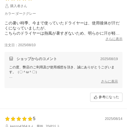
購入者さん
今後も変わらぬご愛顧のほど、よろしくお願いいたします。
カラー:ダークグレー
この暑い時季、今まで使っていたドライヤーは、使用後体が汗だ
くになっていましたが、
こちらのドライヤーは熱風が暑すぎないため、明らかに汗が軽減
されて助かっています。
さらに表示
ただ、折りたたんで収納していた持ち手を戻すときに、
注文日：2025/08/10
取り付けているノズルが外れることが多いのでその部分だけ残念
でした。
でも風量が強くて、デザインもかっこよくて、手ごろな価格で購
ショップからのコメント
2025/08/19
入できて満足です。
この度、弊店のご利用及び使用感想を頂き、誠にありがとうございま
す。（〇＾ω＾〇）
ご多用にもかかわらず、丁寧なご使用感想をいただき本当に嬉しい限り
さらに表示
でございます。(´∀`)
お買い上げ商品は少しでもお客様のお役に立てれば幸いです。
参考になった
これからもまた何がございましたら、是非お気軽にショップまでお問い
合わせ頂ければ幸いです。
お問合せ方法につきまして、
「購入履歴」ーー「ショップへ問い合わせ」にクリックして、お問合せ
5
を開始してください。
2025/08/14
kenzo4364さん
男性
70代以上