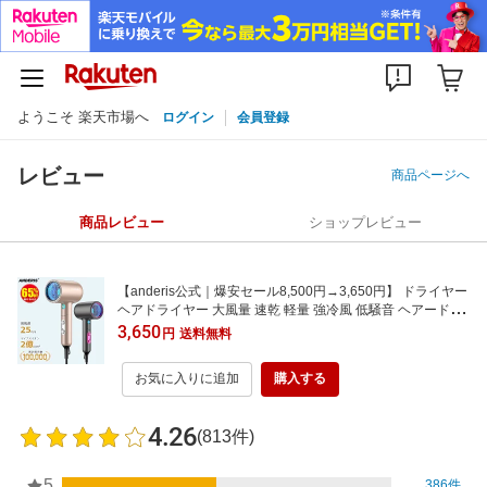
ようこそ 楽天市場へ
ログイン
会員登録
レビュー
商品ページへ
商品レビュー
ショップレビュー
【anderis公式｜爆安セール8,500円→3,650円】 ドライヤー
ヘアドライヤー 大風量 速乾 軽量 強冷風 低騒音 ヘアードラ
イヤー 2億 マイナスイオン コンパクト 1200w マイナスイオ
3,650
円
送料無料
ンドライヤー ヘアケア イオンドライヤー 旅行用 持ち運び便
利 冷熱風 ギフト 母の日
お気に入りに追加
購入する
4.26
(813件)
5
386件