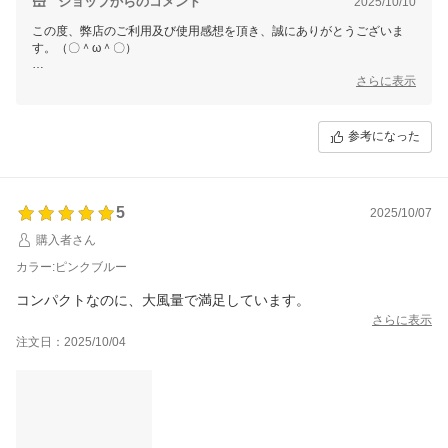
ショップからのコメント
2025/10/10
この度、弊店のご利用及び使用感想を頂き、誠にありがとうございま
す。（〇＾ω＾〇）
ご多用にもかかわらず、丁寧なご使用感想をいただき本当に嬉しい限り
さらに表示
でございます。(´∀`)
お買い上げ商品は少しでもお客様のお役に立てれば幸いです。
参考になった
これからもまた何がございましたら、是非お気軽にショップまでお問い
合わせ頂ければ幸いです。
お問合せ方法につきまして、
「購入履歴」ーー「ショップへ問い合わせ」にクリックして、お問合せ
5
を開始してください。
2025/10/07
購入者さん
今後も変わらぬご愛顧のほど、よろしくお願いいたします。
カラー:ピンクブルー
コンパクトなのに、大風量で満足しています。
さらに表示
注文日：2025/10/04