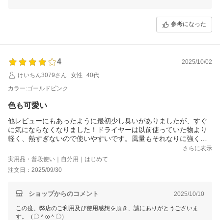
でございます。(´∀`)
お買い上げ商品は少しでもお客様のお役に立てれば幸いです。
参考になった
これからもまた何がございましたら、是非お気軽にショップまでお問い
合わせ頂ければ幸いです。
お問合せ方法につきまして、
「購入履歴」ーー「ショップへ問い合わせ」にクリックして、お問合せ
4
を開始してください。
2025/10/02
けいちん3079さん
女性
40代
今後も変わらぬご愛顧のほど、よろしくお願いいたします。
カラー:ゴールドピンク
色も可愛い
他レビューにもあったように最初少し臭いがありましたが、すぐ
に気にならなくなりました！ドライヤーは以前使っていた物より
軽く、熱すぎないので使いやすいです。風量もそれなりに強くて
良い！ボタンを押している間は冷風が出るのでいちいち温風冷風
さらに表示
切り替えなくて使いやすいけど、押し込み式のようにしてくれる
実用品・普段使い｜自分用｜はじめて
と楽かな？でもトータルお値段以上でいいお買い物ができまし
注文日：2025/09/30
た！
ショップからのコメント
2025/10/10
この度、弊店のご利用及び使用感想を頂き、誠にありがとうございま
す。（〇＾ω＾〇）