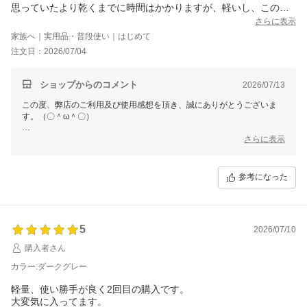
思っていたより乾くまでに時間はかかりますが、軽いし、このお
値段でこの品質であればかなりいいと思います。
さらに表示
注文番号:372463-20260704-0501038212
家族へ｜実用品・普段使い｜はじめて
注文日：2026/07/04
ショップからのコメント
2026/07/13
この度、弊店のご利用及び使用感想を頂き、誠にありがとうございま
す。（〇＾ω＾〇）
ご多用にもかかわらず、丁寧なご使用感想をいただき本当に嬉しい限り
さらに表示
でございます。(´∀`)
お買い上げ商品は少しでもお客様のお役に立てれば幸いです。
参考になった
これからもまた何がございましたら、是非お気軽にショップまでお問い
合わせ頂ければ幸いです。
お問合せ方法につきまして、
「購入履歴」ーー「ショップへ問い合わせ」にクリックして、お問合せ
5
を開始してください。
2026/07/10
購入者さん
今後も変わらぬご愛顧のほど、よろしくお願いいたします。
カラー:ダークグレー
軽量、使い勝手が良く2回目の購入です。
大変気に入ってます。