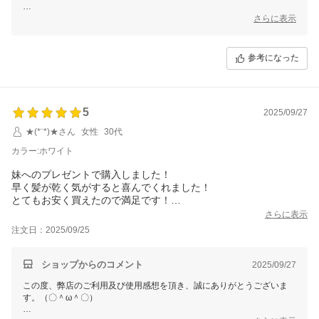
ご多用にもかかわらず、丁寧なご使用感想をいただき本当に嬉しい限り
さらに表示
でございます。(´∀`)
お買い上げ商品は少しでもお客様のお役に立てれば幸いです。
参考になった
これからもまた何がございましたら、是非お気軽にショップまでお問い
合わせ頂ければ幸いです。
お問合せ方法につきまして、
「購入履歴」ーー「ショップへ問い合わせ」にクリックして、お問合せ
5
を開始してください。
2025/09/27
★(*¨*)★さん
女性
30代
今後も変わらぬご愛顧のほど、よろしくお願いいたします。
カラー:ホワイト
妹へのプレゼントで購入しました！
早く髪が乾く気がすると喜んでくれました！
とてもお安く買えたので満足です！
あとは耐久性に期待します！
さらに表示
注文日：2025/09/25
ショップからのコメント
2025/09/27
この度、弊店のご利用及び使用感想を頂き、誠にありがとうございま
す。（〇＾ω＾〇）