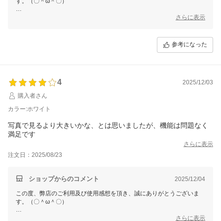
す。（〇＾ω＾〇）
ご多用にもかかわらず、丁寧なご使用感想をいただき本当に嬉しい限り
さらに表示
でございます。(´∀`)
お買い上げ商品は少しでもお客様のお役に立てれば幸いです。
参考になった
これからもまた何がございましたら、是非お気軽にショップまでお問い
合わせ頂ければ幸いです。
お問合せ方法につきまして、
「購入履歴」ーー「ショップへ問い合わせ」にクリックして、お問合せ
4
を開始してください。
2025/12/03
購入者さん
今後も変わらぬご愛顧のほど、よろしくお願いいたします。
カラー:ホワイト
写真で見るより大きいかな、とは思いましたが、機能は問題なく
満足です
さらに表示
注文日：2025/08/23
ショップからのコメント
2025/12/04
この度、弊店のご利用及び使用感想を頂き、誠にありがとうございま
す。（〇＾ω＾〇）
ご多用にもかかわらず、丁寧なご使用感想をいただき本当に嬉しい限り
さらに表示