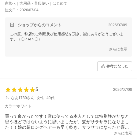
家族へ｜実用品・普段使い｜はじめて
注文日：2026/07/04
ショップからのコメント
2026/07/09
この度、弊店のご利用及び使用感想を頂き、誠にありがとうございま
す。（〇＾ω＾〇）
ご多用にもかかわらず、丁寧なご使用感想をいただき本当に嬉しい限り
さらに表示
でございます。(´∀`)
お買い上げ商品は少しでもお客様のお役に立てれば幸いです。
参考になった
これからもまた何がございましたら、是非お気軽にショップまでお問い
合わせ頂ければ幸いです。
お問合せ方法につきまして、
「購入履歴」ーー「ショップへ問い合わせ」にクリックして、お問合せ
5
を開始してください。
2026/07/08
なあ1730さん
女性
40代
今後も変わらぬご愛顧のほど、よろしくお願いいたします。
カラー:ホワイト
買って良かったです！音は使ってる本人としては特別静かだなと
思うほどではないように思いましたが、髪がサラサラになりまし
た！！娘の超ロングヘアーも早く乾き、サラサラになったと喜ん
でいました！
さらに表示