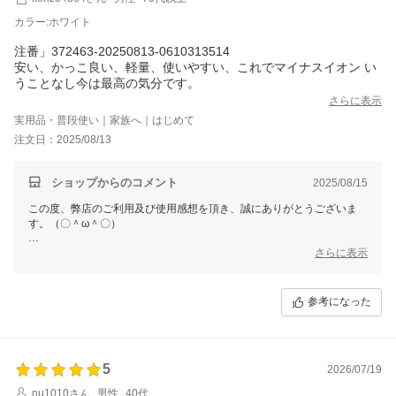
今後も変わらぬご愛顧のほど、よろしくお願いいたします。
カラー:ホワイト
注番」372463-20250813-0610313514
安い、かっこ良い、軽量、使いやすい、これでマイナスイオン い
うことなし今は最高の気分です。
さらに表示
実用品・普段使い｜家族へ｜はじめて
注文日：2025/08/13
ショップからのコメント
2025/08/15
この度、弊店のご利用及び使用感想を頂き、誠にありがとうございま
す。（〇＾ω＾〇）
ご多用にもかかわらず、丁寧なご使用感想をいただき本当に嬉しい限り
さらに表示
でございます。(´∀`)
お買い上げ商品は少しでもお客様のお役に立てれば幸いです。
参考になった
これからもまた何がございましたら、是非お気軽にショップまでお問い
合わせ頂ければ幸いです。
お問合せ方法につきまして、
「購入履歴」ーー「ショップへ問い合わせ」にクリックして、お問合せ
5
を開始してください。
2026/07/19
nu1010さん
男性
40代
今後も変わらぬご愛顧のほど、よろしくお願いいたします。