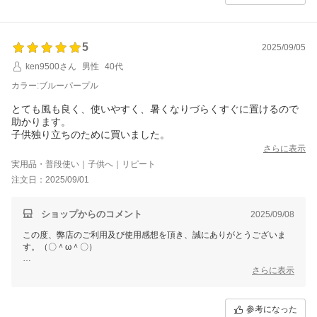
合わせ頂ければ幸いです。
お問合せ方法につきまして、
「購入履歴」ーー「ショップへ問い合わせ」にクリックして、お問合せ
5
を開始してください。
2025/09/05
ken9500さん
男性
40代
今後も変わらぬご愛顧のほど、よろしくお願いいたします。
カラー:ブルーパープル
とても風も良く、使いやすく、暑くなりづらくすぐに置けるので
助かります。
子供独り立ちのために買いました。
さらに表示
実用品・普段使い｜子供へ｜リピート
注文日：2025/09/01
ショップからのコメント
2025/09/08
この度、弊店のご利用及び使用感想を頂き、誠にありがとうございま
す。（〇＾ω＾〇）
ご多用にもかかわらず、丁寧なご使用感想をいただき本当に嬉しい限り
さらに表示
でございます。(´∀`)
お買い上げ商品は少しでもお客様のお役に立てれば幸いです。
参考になった
これからもまた何がございましたら、是非お気軽にショップまでお問い