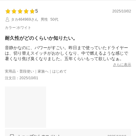
お問合せ方法につきまして、
「購入履歴」ーー「ショップへ問い合わせ」にクリックして、お問合せ
5
を開始してください。
2025/10/02
タカ464969さん
男性
50代
今後も変わらぬご愛顧のほど、よろしくお願いいたします。
カラー:ホワイト
耐久性がどのくらいか知りたい。
音静かなのに、パワーがすごい。昨日まで使っていたドライヤー
は、切り替えスイッチがおかしくなり、中で燃えるような感じで
暑くなり焦げ臭くなりました。五年くらいもって欲しいなぁ。
さらに表示
実用品・普段使い｜家族へ｜はじめて
注文日：2025/10/01