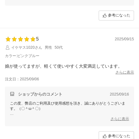
でございます。(´∀`)
お買い上げ商品は少しでもお客様のお役に立てれば幸いです。
参考になった
これからもまた何がございましたら、是非お気軽にショップまでお問い
合わせ頂ければ幸いです。
お問合せ方法につきまして、
「購入履歴」ーー「ショップへ問い合わせ」にクリックして、お問合せ
5
を開始してください。
2025/09/15
イケヤス1020さん
男性
50代
今後も変わらぬご愛顧のほど、よろしくお願いいたします。
カラー:ピンクブルー
娘が使ってますが、軽くて使いやすく大変満足しています。
さらに表示
注文日：2025/09/06
ショップからのコメント
2025/09/16
この度、弊店のご利用及び使用感想を頂き、誠にありがとうございま
す。（〇＾ω＾〇）
ご多用にもかかわらず、丁寧なご使用感想をいただき本当に嬉しい限り
さらに表示
でございます。(´∀`)
お買い上げ商品は少しでもお客様のお役に立てれば幸いです。
参考になった
これからもまた何がございましたら、是非お気軽にショップまでお問い