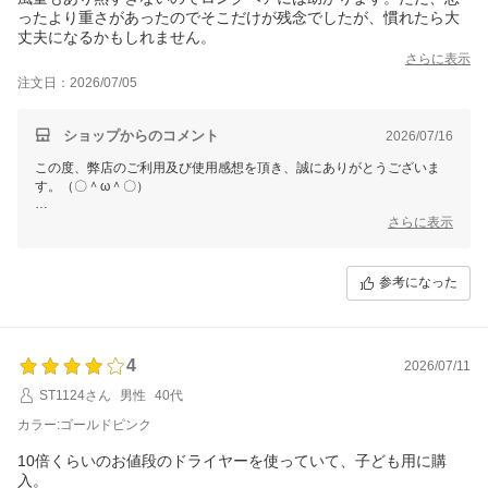
ったより重さがあったのでそこだけが残念でしたが、慣れたら大
丈夫になるかもしれません。
さらに表示
注文日：2026/07/05
ショップからのコメント
2026/07/16
この度、弊店のご利用及び使用感想を頂き、誠にありがとうございま
す。（〇＾ω＾〇）
ご多用にもかかわらず、丁寧なご使用感想をいただき本当に嬉しい限り
さらに表示
でございます。(´∀`)
お買い上げ商品は少しでもお客様のお役に立てれば幸いです。
参考になった
これからもまた何がございましたら、是非お気軽にショップまでお問い
合わせ頂ければ幸いです。
お問合せ方法につきまして、
「購入履歴」ーー「ショップへ問い合わせ」にクリックして、お問合せ
4
を開始してください。
2026/07/11
ST1124さん
男性
40代
今後も変わらぬご愛顧のほど、よろしくお願いいたします。
カラー:ゴールドピンク
10倍くらいのお値段のドライヤーを使っていて、子ども用に購
入。