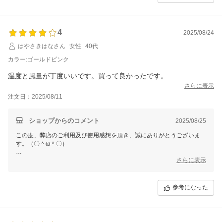
合わせ頂ければ幸いです。
お問合せ方法につきまして、
「購入履歴」ーー「ショップへ問い合わせ」にクリックして、お問合せ
4
を開始してください。
2025/08/24
はやさきはなさん
女性
40代
今後も変わらぬご愛顧のほど、よろしくお願いいたします。
カラー:ゴールドピンク
温度と風量が丁度いいです。買って良かったです。
さらに表示
注文日：2025/08/11
ショップからのコメント
2025/08/25
この度、弊店のご利用及び使用感想を頂き、誠にありがとうございま
す。（〇＾ω＾〇）
ご多用にもかかわらず、丁寧なご使用感想をいただき本当に嬉しい限り
さらに表示
でございます。(´∀`)
お買い上げ商品は少しでもお客様のお役に立てれば幸いです。
参考になった
これからもまた何がございましたら、是非お気軽にショップまでお問い
合わせ頂ければ幸いです。
お問合せ方法につきまして、
「購入履歴」ーー「ショップへ問い合わせ」にクリックして、お問合せ