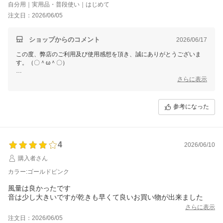
自分用｜実用品・普段使い｜はじめて
注文日：2026/06/05
ショップからのコメント
2026/06/17
この度、弊店のご利用及び使用感想を頂き、誠にありがとうございま
す。（〇＾ω＾〇）
ご多用にもかかわらず、丁寧なご使用感想をいただき本当に嬉しい限り
さらに表示
でございます。(´∀`)
お買い上げ商品は少しでもお客様のお役に立てれば幸いです。
参考になった
これからもまた何がございましたら、是非お気軽にショップまでお問い
合わせ頂ければ幸いです。
お問合せ方法につきまして、
「購入履歴」ーー「ショップへ問い合わせ」にクリックして、お問合せ
4
を開始してください。
2026/06/10
購入者さん
今後も変わらぬご愛顧のほど、よろしくお願いいたします。
カラー:ゴールドピンク
風量は良かったです
音は少し大きいですが乾きも早くて良いお買い物が出来ました
さらに表示
注文日：2026/06/05