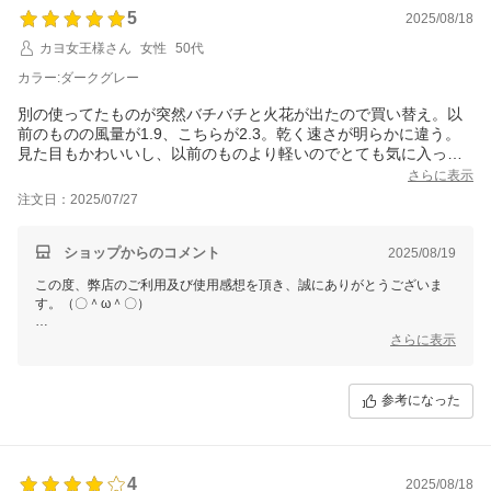
5
を開始してください。
2025/08/18
カヨ女王様さん
女性
50代
今後も変わらぬご愛顧のほど、よろしくお願いいたします。
カラー:ダークグレー
別の使ってたものが突然バチバチと火花が出たので買い替え。以
前のものの風量が1.9、こちらが2.3。乾く速さが明らかに違う。
見た目もかわいいし、以前のものより軽いのでとても気に入って
ます。
さらに表示
注文日：2025/07/27
ショップからのコメント
2025/08/19
この度、弊店のご利用及び使用感想を頂き、誠にありがとうございま
す。（〇＾ω＾〇）
ご多用にもかかわらず、丁寧なご使用感想をいただき本当に嬉しい限り
さらに表示
でございます。(´∀`)
お買い上げ商品は少しでもお客様のお役に立てれば幸いです。
参考になった
これからもまた何がございましたら、是非お気軽にショップまでお問い
合わせ頂ければ幸いです。
お問合せ方法につきまして、
「購入履歴」ーー「ショップへ問い合わせ」にクリックして、お問合せ
4
を開始してください。
2025/08/18