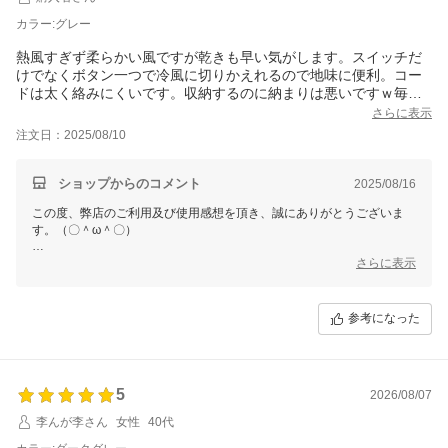
カラー:グレー
熱風すぎず柔らかい風ですが乾きも早い気がします。スイッチだ
けでなくボタン一つで冷風に切りかえれるので地味に便利。コー
ドは太く絡みにくいです。収納するのに納まりは悪いですｗ毎日
使っていて気づいたのですが、ハンドルを開くたびに反動で？ほ
さらに表示
ぼ毎回ノズルが吹っ飛ぶので抑えながら開くようにしていますｗ
注文日：2025/08/10
ボタンでは冷風は来ますがスイッチで冷風に切り替えても冷風に
なりません。それ程不便はないのでそのまま使用しています。
ショップからのコメント
2025/08/16
この度、弊店のご利用及び使用感想を頂き、誠にありがとうございま
す。（〇＾ω＾〇）
ご多用にもかかわらず、丁寧なご使用感想をいただき本当に嬉しい限り
さらに表示
でございます。(´∀`)
お買い上げ商品は少しでもお客様のお役に立てれば幸いです。
参考になった
これからもまた何がございましたら、是非お気軽にショップまでお問い
合わせ頂ければ幸いです。
お問合せ方法につきまして、
「購入履歴」ーー「ショップへ問い合わせ」にクリックして、お問合せ
5
を開始してください。
2026/08/07
李んが李さん
女性
40代
今後も変わらぬご愛顧のほど、よろしくお願いいたします。