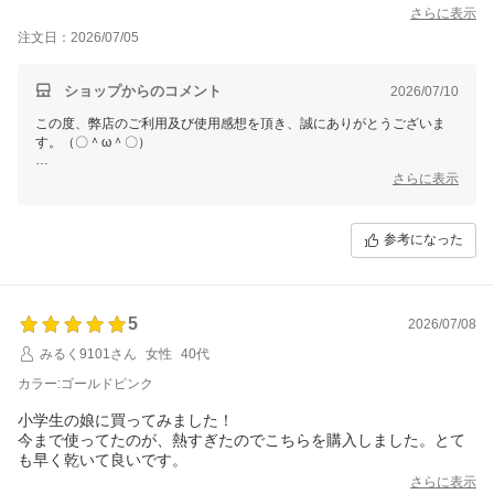
さらに表示
注文日：2026/07/05
ショップからのコメント
2026/07/10
この度、弊店のご利用及び使用感想を頂き、誠にありがとうございま
す。（〇＾ω＾〇）
ご多用にもかかわらず、丁寧なご使用感想をいただき本当に嬉しい限り
さらに表示
でございます。(´∀`)
お買い上げ商品は少しでもお客様のお役に立てれば幸いです。
参考になった
これからもまた何がございましたら、是非お気軽にショップまでお問い
合わせ頂ければ幸いです。
お問合せ方法につきまして、
「購入履歴」ーー「ショップへ問い合わせ」にクリックして、お問合せ
5
を開始してください。
2026/07/08
みるく9101さん
女性
40代
今後も変わらぬご愛顧のほど、よろしくお願いいたします。
カラー:ゴールドピンク
小学生の娘に買ってみました！
今まで使ってたのが、熱すぎたのでこちらを購入しました。とて
さらに表示