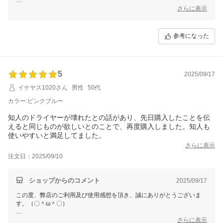
ご多用にもかかわらず、丁寧なご使用感想をいただき本当に嬉しい限り
さらに表示
でございます。(´∀`)
お買い上げ商品は少しでもお客様のお役に立てれば幸いです。
参考になった
これからもまた何がございましたら、是非お気軽にショップまでお問い
合わせ頂ければ幸いです。
お問合せ方法につきまして、
「購入履歴」ーー「ショップへ問い合わせ」にクリックして、お問合せ
5
を開始してください。
2025/09/17
イケヤス1020さん
男性
50代
今後も変わらぬご愛顧のほど、よろしくお願いいたします。
カラー:ピンクブルー
知人のドライヤーが壊れたとの話があり、先日購入したことを伝
えると同じものが欲しいとのことで、再度購入しました。知人も
使いやすいと満足してました。
さらに表示
注文日：2025/09/10
ショップからのコメント
2025/09/17
この度、弊店のご利用及び使用感想を頂き、誠にありがとうございま
す。（〇＾ω＾〇）
ご多用にもかかわらず、丁寧なご使用感想をいただき本当に嬉しい限り
さらに表示