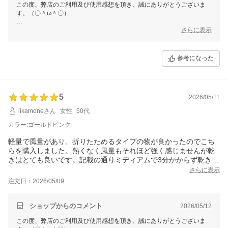
この度、弊店のご利用及び使用感想を頂き、誠にありがとうございま
す。（〇＾ω＾〇）
ご多用にもかかわらず、丁寧なご使用感想をいただき本当に嬉しい限り
さらに表示
でございます。(´∀`)
お買い上げ商品は少しでもお客様のお役に立てれば幸いです。
参考になった
これからもまた何がございましたら、是非お気軽にショップまでお問い
合わせ頂ければ幸いです。
お問合せ方法につきまして、
「購入履歴」ーー「ショップへ問い合わせ」にクリックして、お問合せ
5
を開始してください。
2026/05/11
iikamoneさん
女性
50代
今後も変わらぬご愛顧のほど、よろしくお願いいたします。
カラー:ゴールドピンク
軽量で風量があり、折りたためるタイプの物が良かったのでこち
らを購入しました。熱くなく風量もそれほど強く感じませんが乾
きはとても良いです。記載の通りミディアムで3分かからず乾きま
す。また、熱くないのでお風呂上がりでも快適に使用できます。
さらに表示
ただ、折りたたみの部分は想像以上に固かったです。これから使
注文日：2026/05/09
用していき緩くなることを期待します。
ショップからのコメント
2026/05/12
この度、弊店のご利用及び使用感想を頂き、誠にありがとうございま