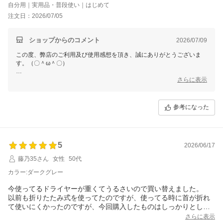
自分用｜実用品・普段使い｜はじめて
注文日：2026/07/05
ショップからのコメント
2026/07/09
この度、弊店のご利用及び使用感想を頂き、誠にありがとうございま
す。（〇＾ω＾〇）
ご多用にもかかわらず、丁寧なご使用感想をいただき本当に嬉しい限り
さらに表示
でございます。(´∀`)
お買い上げ商品は少しでもお客様のお役に立てれば幸いです。
参考になった
これからもまた何がございましたら、是非お気軽にショップまでお問い
合わせ頂ければ幸いです。
お問合せ方法につきまして、
「購入履歴」ーー「ショップへ問い合わせ」にクリックして、お問合せ
5
を開始してください。
2026/06/17
藤乃35さん
女性
50代
今後も変わらぬご愛顧のほど、よろしくお願いいたします。
カラー:ダークグレー
今使ってるドライヤーが重くてうるさいので買い替えました。
以前も折りたたみ式を使ってたのですが、使ってる時に首が折れ
て使いにくかったのですが、今回購入したものはしっかりとして
いて安心して使えそうです。
さらに表示