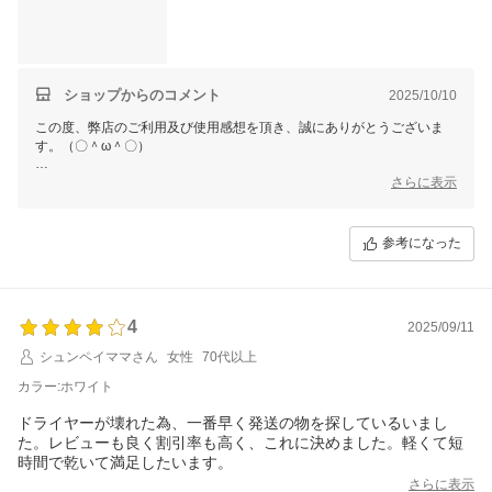
ショップからのコメント
2025/10/10
この度、弊店のご利用及び使用感想を頂き、誠にありがとうございま
す。（〇＾ω＾〇）
ご多用にもかかわらず、丁寧なご使用感想をいただき本当に嬉しい限り
さらに表示
でございます。(´∀`)
お買い上げ商品は少しでもお客様のお役に立てれば幸いです。
参考になった
これからもまた何がございましたら、是非お気軽にショップまでお問い
合わせ頂ければ幸いです。
お問合せ方法につきまして、
「購入履歴」ーー「ショップへ問い合わせ」にクリックして、お問合せ
4
を開始してください。
2025/09/11
シュンペイママさん
女性
70代以上
今後も変わらぬご愛顧のほど、よろしくお願いいたします。
カラー:ホワイト
ドライヤーが壊れた為、一番早く発送の物を探しているいまし
た。レビューも良く割引率も高く、これに決めました。軽くて短
時間で乾いて満足したいます。
さらに表示