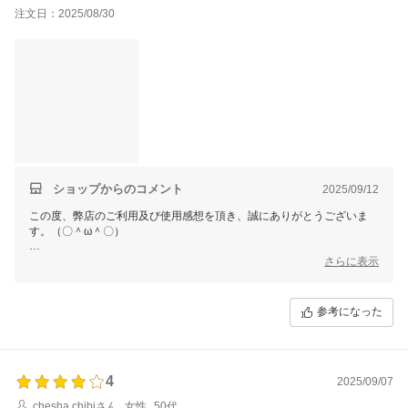
注文日：2025/08/30
ショップからのコメント
2025/09/12
この度、弊店のご利用及び使用感想を頂き、誠にありがとうございま
す。（〇＾ω＾〇）
ご多用にもかかわらず、丁寧なご使用感想をいただき本当に嬉しい限り
さらに表示
でございます。(´∀`)
お買い上げ商品は少しでもお客様のお役に立てれば幸いです。
参考になった
これからもまた何がございましたら、是非お気軽にショップまでお問い
合わせ頂ければ幸いです。
お問合せ方法につきまして、
「購入履歴」ーー「ショップへ問い合わせ」にクリックして、お問合せ
4
を開始してください。
2025/09/07
chesha chibiさん
女性
50代