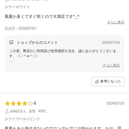
カラー:ホワイト
風量か多くてすぐ乾くので大満足です^_^
さらに表示
注文日：2026/07/07
ショップからのコメント
2026/07/20
この度、弊店のご利用及び使用感想を頂き、誠にありがとうございま
す。（〇＾ω＾〇）
ご多用にもかかわらず、丁寧なご使用感想をいただき本当に嬉しい限り
さらに表示
でございます。(´∀`)
お買い上げ商品は少しでもお客様のお役に立てれば幸いです。
参考になった
これからもまた何がございましたら、是非お気軽にショップまでお問い
合わせ頂ければ幸いです。
お問合せ方法につきまして、
「購入履歴」ーー「ショップへ問い合わせ」にクリックして、お問合せ
4
を開始してください。
2026/07/15
yukij3さん
女性
40代
今後も変わらぬご愛顧のほど、よろしくお願いいたします。
カラー:ゴールドピンク
風量もあり熱すぎないのでロングヘアには助かります。ただ、思