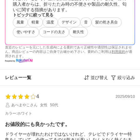
購入者からは、折りたたみ時の不便さや製品の耐久性、匂
いに関する指摘があります。
トピックに絞って見る
風量
軽量
温度
デザイン
音
髪の乾き具合
使いやすさ
コードの太さ
耐久性
直近のレビューを元にした生成AIによる要約であり正確性や適切性は保証されませ
ん。商品レビューの内容はご自身でお確かめ下さい。要約のご利用は
利用規約
が適
用されます。
レビュー一覧
並び替え
絞り込み
4
2025/09/10
あべまやこさん
女性
50代
カラー:ホワイト
お値段的にも良かったです。
ドライヤーが壊れたわけではないけれど、テレビでドライヤー特
集をしていて、今使ってるのは乾きは遅いしなんとなく熱くなる