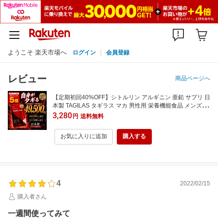
ようこそ 楽天市場へ
ログイン
会員登録
レビュー
商品ページへ
【定期初回40%OFF】シトルリン アルギニン 亜鉛 サプリ 日
本製 TAGILAS タギラス マカ 男性用 栄養機能食品 メンズサ
プリ 活力 クラチャイダム 黒にんにく テストステロン MAGI
3,280
円
送料無料
NA 男性 タウリン トンカットアリ 180粒 3+1
お気に入りに追加
購入する
4
2022/02/15
購入者さん
一週間使ってみて