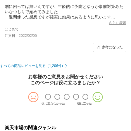
別に困っては無いんですが、年齢的に予防とゆうか事前対策みた
いなつもりで始めてみました
一週間使った感想ですが確実に効果はあるように思います
明らかに固さと膨張率は上がっていますが、あくまでも使用前よ
さらに表示
り上がる感じです
はじめて
ですので私のように困ってない人で、且つ少し向上したい人には
注文日：2022/02/05
とても良いと思います
自動車の燃料添加剤を使った事がある人は、あーゆうイメージで
参考になった
すね
サプリなんで治療薬と違いますからEDレベルじゃ無意味だと思い
ます
あと副効果で朝の目覚めが良く、スッキリと起きれるようになり
すべての商品レビューを見る（1,206件)
ます
お客様のご意見をお聞かせください
このページは役に立ちましたか？
役に立たなかった
役に立った
楽天市場の関連ジャンル