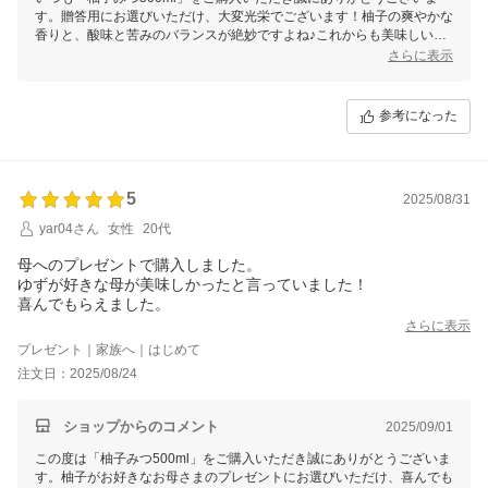
す。贈答用にお選びいただけ、大変光栄でございます！柚子の爽やかな
香りと、酸味と苦みのバランスが絶妙ですよね♪これからも美味しいは
ちみつ商品を届けてまいりますので、今後とも末永いお付き合いをよろ
さらに表示
しくお願いいたします。
参考になった
5
2025/08/31
yar04さん
女性
20代
母へのプレゼントで購入しました。
ゆずが好きな母が美味しかったと言っていました！
喜んでもらえました。
さらに表示
プレゼント｜家族へ｜はじめて
注文日：2025/08/24
ショップからのコメント
2025/09/01
この度は「柚子みつ500ml」をご購入いただき誠にありがとうございま
す。柚子がお好きなお母さまのプレゼントにお選びいただけ、喜んでも