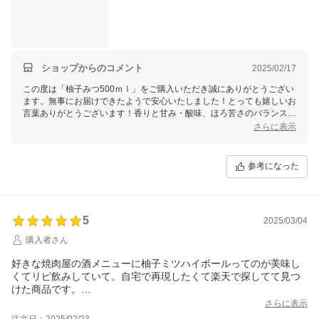
ショップからのコメント
2025/02/17
この度は「柚子みつ500ｍｌ」をご購入いただき誠にありがとうござい
ます。無事にお届けできたようで安心いたしました！とっても嬉しいお
言葉ありがとうございます！香りと甘み・酸味、ほろ苦さのバランスが
絶妙の美味しさですよね♪毎朝の習慣に、お飲みいただけ嬉しいです！
さらに表示
毎日の健康にお役立てできますと幸いでございます。これからも美味し
いはちみつ商品を届けてまいりますので、今後とも末永いお付き合いを
よろしくお願いいたします
参考になった
5
2025/03/04
購入者さん
好きな焼肉屋の酒メニューに柚子ミツハイボールってのが美味し
くてリピ飲みしていて。自宅で再現したくて楽天で探してて見つ
けた商品です。
この柚子ミツはコクがあってお店の柚子ミツハイボールより美味
さらに表示
しく出来ました。
注文日：2025/02/23