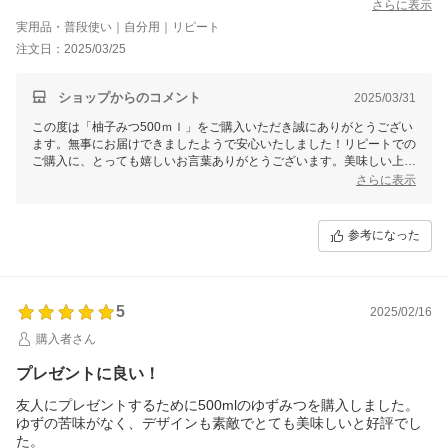
さらに表示
実用品・普段使い｜自分用｜リピート
注文日：2025/03/25
ショップからのコメント
2025/03/31
この度は「柚子みつ500ｍｌ」をご購入いただき誠にありがとうござい
ます。無事にお届けできましたようで安心いたしました！リピートでの
ご購入に、とっても嬉しいお言葉ありがとうございます。美味しい上に
無添加で、身体に優しいのもうれしいですよね♪割って飲むほか、お料
さらに表示
理にもお使いいただけますので、是非様々な用途でぜひお試しください
ませ。これからも美味しいはちみつ商品を届けて参りますので、今後と
も末永いお付き合いをよろしくお願いいたします。
参考になった
5
2025/02/16
購入者さん
プレゼントに良い！
友人にプレゼントするために500mlのゆずみつを購入しました。
ゆずの苦味がなく、デザインも素敵でとても美味しいと好評でし
た。