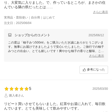
り、大変気に入りました。で、作っているところが、まさかの住
んでいる隣の県だったとは…
なくなったら、また、リピートします。
さらに表示
実用品・普段使い｜自分用｜はじめて
注文日：2025/06/04
ショップからのコメント
2025/06/12
この度は「柚子みつ500ml」をご購入いただき誠にありがとうございま
す。無事にお届けできましたようで安心いたしました。ご旅行での柚子
みつとの出会い、とても嬉しいです！爽やかな柚子の香りと酸味、これ
からの季節にもピッタリですよね！希釈タイプですので、様々な割り方
さらに表示
をお楽しみくださいませ♪これからも美味しいはちみつ商品を届けてま
いりますので、今後とも末永いお付き合いをよろしくお願いいたしま
す。
参考になった
5
2025/03/30
購入者さん
リピート買いさせてもらいました。紅茶やお湯に入れて、毎日飲
んでいます。とても美味しくて飲みやすいです。