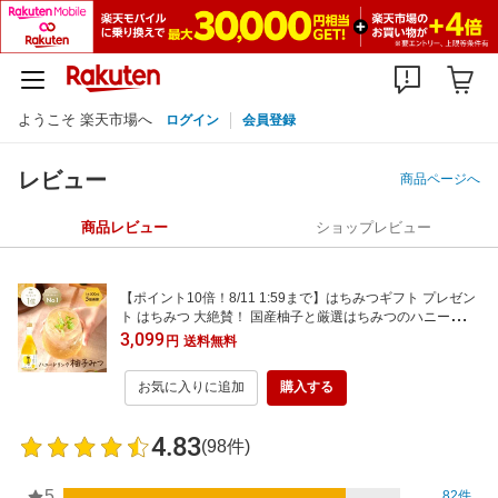
ようこそ 楽天市場へ
ログイン
会員登録
レビュー
商品ページへ
商品レビュー
ショップレビュー
【ポイント10倍！8/11 1:59まで】はちみつギフト プレゼン
ト はちみつ 大絶賛！ 国産柚子と厳選はちみつのハニードリ
ンク「柚子みつ 500ml」(蜂蜜 ハチミツ 柚子 ゆず 内祝 出産
3,099
円
送料無料
結婚 ギフトお祝い お歳暮 お年賀 ジュース)
お気に入りに追加
購入する
4.83
(98件)
5
82件