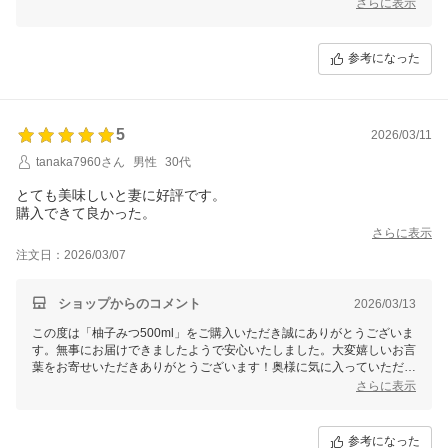
みと酸味が絶妙ですよね♪お楽しみいただけ、とても嬉しいです！
さらに表示
これからも美味しいはちみつ商品を届けて参りますので、今後とも末永
いお付き合いをよろしくお願いいたします。
参考になった
5
2026/03/11
tanaka7960さん
男性
30代
とても美味しいと妻に好評です。
購入できて良かった。
さらに表示
注文日：2026/03/07
ショップからのコメント
2026/03/13
この度は「柚子みつ500ml」をご購入いただき誠にありがとうございま
す。無事にお届けできましたようで安心いたしました。大変嬉しいお言
葉をお寄せいただきありがとうございます！奥様に気に入っていただ
け、とても嬉しいです！お水やお湯割り以外にも炭酸や豆乳、アルコー
さらに表示
ルなどで割っていただいても美味しいです。ぜひお楽しみくださいませ
♪
これからも美味しいはちみつ商品を届けて参りますので、今後とも末永
参考になった