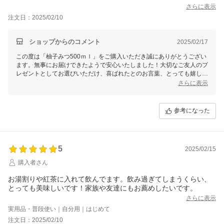
さらに表示
注文日：2025/02/10
ショップからのコメント
2025/02/17
この度は「柚子みつ500ｍｌ」をご購入いただき誠にありがとうござい
ます。無事にお届けできたようで安心いたしました！大切なご友人のプ
レゼントとしてお選びいただけ、喜ばれたとのお言葉、とっても嬉しい
です！割って飲む他、お料理などにもご活用いただけますと幸いでござ
さらに表示
います。これからも美味しいはちみつ商品を届けてまいりますので、今
後とも末永いお付き合いをよろしくお願いいたします。
参考になった
5
2025/02/15
購入者さん
お湯割りや紅茶に入れて飲んでます。飲み過ぎてしまうくらい、
とっても美味しいです！家族や友達にもお薦めしたいです。
さらに表示
実用品・普段使い｜自分用｜はじめて
注文日：2025/02/10