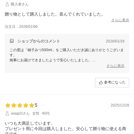
購入者さん
贈り物として購入しました。喜んでくれていました。
さらに表示
注文日：2026/01/06
ショップからのコメント
2026/01/19
この度は「柚子みつ500ml」をご購入いただき誠にありがとうございま
す。
無事にお届けできましたようで安心いたしました。
大変嬉しいお言葉をお寄せいただきありがとうございます！大切な方へ
さらに表示
の贈り物としてお選びいただけ、大変光栄でございます。
これからも美味しいはちみつ商品を届けて参りますので、今後とも末永
いお付き合いをよろしくお願いいたします。
参考になった
5
2025/12/28
usagi2iさん
女性
40代
いつも大満足しています。
プレゼント用に今回は購入しました。安心して贈り物に使える商
品です。