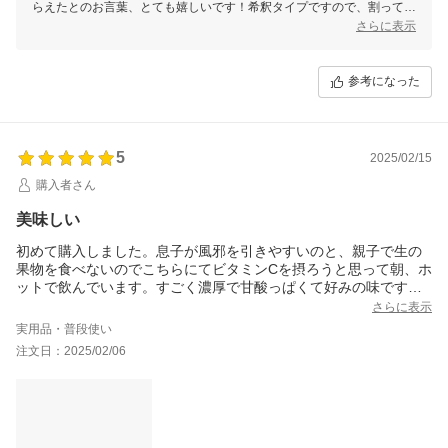
らえたとのお言葉、とても嬉しいです！希釈タイプですので、割って飲
むほか、お料理などにもご活用いただけますと幸いでございます。これ
さらに表示
からも美味しいはちみつ商品を届けてまいりますので、今後とも末永い
お付き合いをよろしくお願いいたします。
参考になった
5
2025/02/15
購入者さん
美味しい
初めて購入しました。息子が風邪を引きやすいのと、親子で生の
果物を食べないのでこちらにてビタミンCを摂ろうと思って朝、ホ
ットで飲んでいます。すごく濃厚で甘酸っぱくて好みの味です！
★追記★このお陰か(？)受験中の2月は一度も風邪をひかず合格も
さらに表示
頂けました！
実用品・普段使い
注文日：2025/02/06