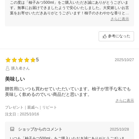
この度は「柚子みつ500ml」をご購入いただき誠にありがとうございま
す。無事にお届けできましたようで安心いたしました。大変嬉しいお言
葉をお寄せいただきありがとうございます！柚子のさわやかな香りとほ
ろ苦さと酸味が絶妙のバランスですよね♪希釈タイプなので、様々な飲
さらに表示
み方をお楽しみくださいませ！これからも美味しいはちみつ商品を届け
て参りますので、今後とも末永いお付き合いをよろしくお願いいたしま
す。
参考になった
5
2025/10/27
購入者さん
美味しい
贈答用にいつも買わせていただいています。柚子が苦手な私でも
美味しく飲めるのでいい商品だと思います。
さらに表示
プレゼント｜親戚へ｜リピート
注文日：2025/10/16
ショップからのコメント
2025/10/28
いつも「柚子みつ500ml」をご購入いただき誠にありがとうございま