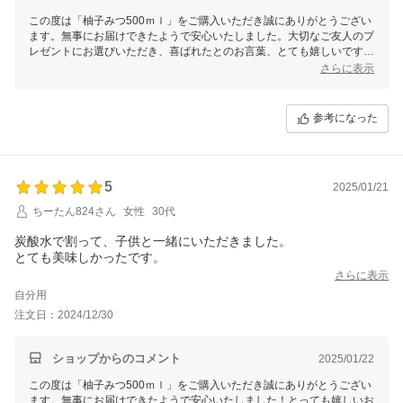
この度は「柚子みつ500ｍｌ」をご購入いただき誠にありがとうござい
ます。無事にお届けできたようで安心いたしました。大切なご友人のプ
レゼントにお選びいただき、喜ばれたとのお言葉、とても嬉しいです！
割って飲む他、お料理などにもご活用いただけますので、ぜひお試しい
さらに表示
ただけますと幸いです。これからも美味しいはちみつ商品を届けてまい
りますので、今後とも末永いお付き合いをよろしくお願いいたします。
参考になった
5
2025/01/21
ちーたん824さん
女性
30代
炭酸水で割って、子供と一緒にいただきました。
とても美味しかったです。
さらに表示
自分用
注文日：2024/12/30
ショップからのコメント
2025/01/22
この度は「柚子みつ500ｍｌ」をご購入いただき誠にありがとうござい
ます。無事にお届けできたようで安心いたしました！とっても嬉しいお