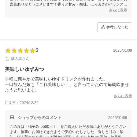
言葉ありがとうございます！香りと甘み・酸味、ほろ苦さのバランスが
絶妙の美味しさですよね♪炭酸割り、お子様と楽しめて良かったです！
さらに表示
これからも美味しいはちみつ商品を届けてまいりますので、今後とも末
永いお付き合いをよろしくお願いいたします。
参考になった
5
2025/01/09
購入者さん
美味しいゆずみつ
手軽に爽やかで美味しいゆずドリンクが作れました。
一口飲んだ娘も「これ美味しい！」と言っていたので毎朝飲ませ
ようと思います。
さらに表示
注文日：2024/12/29
ショップからのコメント
2025/01/09
この度は「柚子みつ500ｍｌ」をご購入いただき誠にありがとうござい
ます。無事にお届けできたようで安心いたしました！香りと甘み・酸
味、ほろ苦さのバランスが絶妙の美味しさですよね♪無添加・無香料の