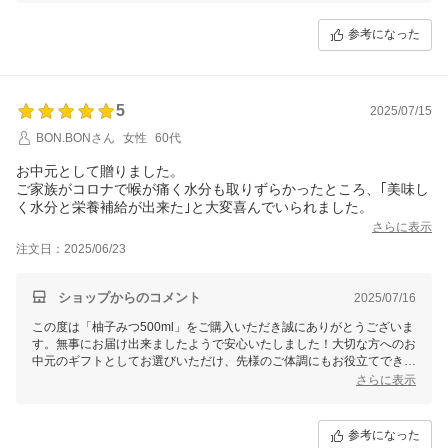
ますので、今後とも末永いお付き合いをよろしくお願いいたします。
参考になった
5
2025/07/15
BON.BONさん
女性
60代
お中元として贈りました。
ご家族がコロナで喉が痛く水分も取りずらかったところ、｢美味し
く水分と栄養補給が出来た｣と大変喜んでいられました。
さらに表示
注文日：2025/06/23
ショップからのコメント
2025/07/16
この度は「柚子みつ500ml」をご購入いただき誠にありがとうございま
す。無事にお届け出来ましたようで安心いたしました！大切な方へのお
中元のギフトとしてお選びいただけ、先様のご体調にもお役立てできま
したようで、とても嬉しく思います！これからも美味しいはちみつ商品
さらに表示
を届けてまいりますので、今後とも末永いお付き合いをよろしくお願い
いたします。
参考になった