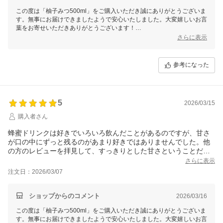
この度は「柚子みつ500ml」をご購入いただき誠にありがとうございま
す。無事にお届けできましたようで安心いたしました。大変嬉しいお言
葉をお寄せいただきありがとうございます！
さわやかな柚子の香りとやさしいはちみつの甘さが美味しいですよね♪
さらに表示
希釈タイプなので、様々な割り方をお楽しみくださいませ！
これからも美味しいはちみつ商品を届けて参りますので、今後とも末永
いお付き合いをよろしくお願いいたします。
参考になった
5
2026/03/15
購入者さん
蜂蜜ドリンクは好きでいろいろ飲んだことがあるのですが、甘さ
が口の中にずっと残るのがあまり好きではありませんでした。他
の方のレビューを拝見して、すっきりとした甘さということだっ
たので、購入してみました。「こういうことか！」と。すごく美
さらに表示
味しくて、他の味も試してみたくなりました。
注文日：2026/03/07
ショップからのコメント
2026/03/16
この度は「柚子みつ500ml」をご購入いただき誠にありがとうございま
す。無事にお届けできましたようで安心いたしました。大変嬉しいお言