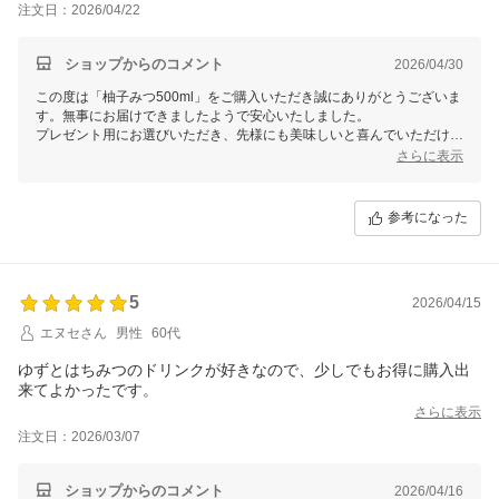
注文日：2026/04/22
ショップからのコメント
2026/04/30
この度は「柚子みつ500ml」をご購入いただき誠にありがとうございま
す。無事にお届けできましたようで安心いたしました。
プレゼント用にお選びいただき、先様にも美味しいと喜んでいただけた
とのこと、大変嬉しいです！また、対応についてもお褒めいただき感謝
さらに表示
いたします。これからも美味しいはちみつ商品を届けて参りますので、
今後とも末永いお付き合いをよろしくお願いいたします。
参考になった
5
2026/04/15
エヌセさん
男性
60代
ゆずとはちみつのドリンクが好きなので、少しでもお得に購入出
来てよかったです。
さらに表示
注文日：2026/03/07
ショップからのコメント
2026/04/16