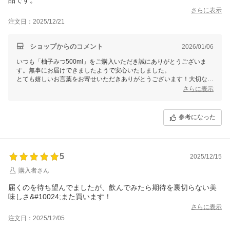
さらに表示
注文日：2025/12/21
ショップからのコメント
2026/01/06
いつも「柚子みつ500ml」をご購入いただき誠にありがとうございま
す。無事にお届けできましたようで安心いたしました。
とても嬉しいお言葉をお寄せいただきありがとうございます！大切な方
へのプレゼントにお選びいただけ大変光栄でございます！
さらに表示
これからも美味しいはちみつを届けて参りますので、今後とも末永いお
付き合いをよろしくお願いいたします。
参考になった
5
2025/12/15
購入者さん
届くのを待ち望んでましたが、飲んでみたら期待を裏切らない美
味しさ&#10024;また買います！
さらに表示
注文日：2025/12/05