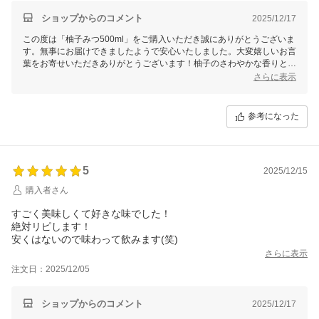
ショップからのコメント
2025/12/17
この度は「柚子みつ500ml」をご購入いただき誠にありがとうございま
す。無事にお届けできましたようで安心いたしました。大変嬉しいお言
葉をお寄せいただきありがとうございます！柚子のさわやかな香りとほ
ろ苦さと酸味が絶妙のバランスですよね♪希釈タイプなので、様々な飲
さらに表示
み方をお楽しみくださいませ！これからも美味しいはちみつ商品を届け
て参りますので、今後とも末永いお付き合いをよろしくお願いいたしま
す。
参考になった
5
2025/12/15
購入者さん
すごく美味しくて好きな味でした！
絶対リピします！
安くはないので味わって飲みます(笑)
さらに表示
注文日：2025/12/05
ショップからのコメント
2025/12/17