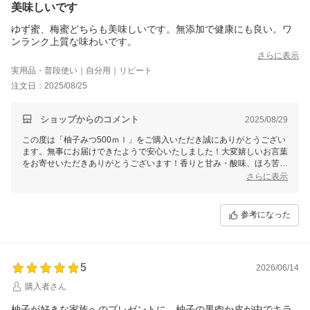
美味しいです
ゆず蜜、梅蜜どちらも美味しいです。無添加で健康にも良い。ワ
ンランク上質な味わいです。
さらに表示
実用品・普段使い｜自分用｜リピート
注文日：2025/08/25
ショップからのコメント
2025/08/29
この度は「柚子みつ500ｍｌ」をご購入いただき誠にありがとうござい
ます。無事にお届けできたようで安心いたしました！大変嬉しいお言葉
をお寄せいただきありがとうございます！香りと甘み・酸味、ほろ苦さ
のバランスが絶妙の美味しさですよね♪これからも美味しいはちみつ商
さらに表示
品を届けてまいりますので、今後とも末永いお付き合いをよろしくお願
いいたします。
参考になった
5
2026/06/14
購入者さん
柚子が好きな家族へのプレゼントに。柚子の果肉か皮が中でキラ