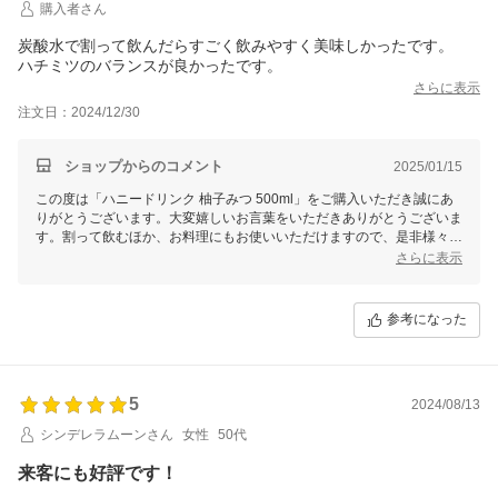
購入者さん
炭酸水で割って飲んだらすごく飲みやすく美味しかったです。
ハチミツのバランスが良かったです。
さらに表示
注文日：2024/12/30
ショップからのコメント
2025/01/15
この度は「ハニードリンク 柚子みつ 500ml」をご購入いただき誠にあ
りがとうございます。大変嬉しいお言葉をいただきありがとうございま
す。割って飲むほか、お料理にもお使いいただけますので、是非様々な
用途でお楽しみいただけますと幸いです。これからも美味しいはちみつ
さらに表示
商品を届けてまいりますので、今後とも末永いお付き合いをよろしくお
願いいたします。
参考になった
5
2024/08/13
シンデレラムーンさん
女性
50代
来客にも好評です！