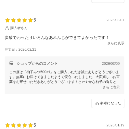
いお付き合いをよろしくお願いいたします。
5
2026/03/07
購入者さん
炭酸でわったりいろんなあれんじができてよかったです！
さらに表示
注文日：2026/02/21
ショップからのコメント
2026/03/09
この度は「柚子みつ500ml」をご購入いただき誠にありがとうございま
す。無事にお届けできましたようで安心いたしました。大変嬉しいお言
葉をお寄せいただきありがとうございます！さわやかな柚子の香りと酸
味と苦みが絶妙のバランスですよね♪様々な割り方をお楽しみください♪
さらに表示
これからも美味しいはちみつ商品を届けて参りますので、今後とも末永
いお付き合いをよろしくお願いいたします。
参考になった
5
2026/01/19