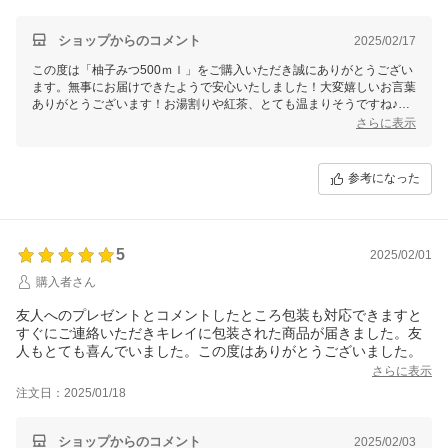
ショップからのコメント
2025/02/17
この度は「柚子みつ500ｍｌ」をご購入いただき誠にありがとうござい
ます。無事にお届けできたようで安心いたしました！大変嬉しいお言葉
ありがとうございます！お湯割りや紅茶、とても温まりそうですね♪毎
日の健康にお役立てできますと幸いでございます。これからも美味しい
さらに表示
はちみつ商品を届けてまいりますので、今後とも末永いお付き合いをよ
ろしくお願いいたします。
参考になった
5
2025/02/01
購入者さん
友人へのプレゼントとコメントしたところ包装も対応できますと
すぐにご連絡いただきキレイに包装された商品が届きました。友
人もとても喜んでいました。この度はありがとうございました。
さらに表示
注文日：2025/01/18
ショップからのコメント
2025/02/03