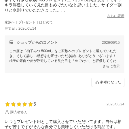
キラ浮遊していて見た目もめでたいなと思いました。サイダー割
りと水割りでいただきました。
申し訳ないのですが、個人として柑橘系は酸っぱくて苦手、蜂蜜
さらに表示
もあまり好みではないです。2回いただきましたが、甘さはしっか
家族へ｜プレゼント｜はじめて
りあっても蜂蜜独特の味という感じではなく、入っていると言わ
注文日：2026/05/14
れないとわからないくらいです。反対に柚子はしっかりと感じま
したが柑橘系の酸っぱさはないです。酸っぱいというより爽やか
という言葉が当てはまると思いました。
ショップからのコメント
2026/06/15
サイダー割りにしたものはサイダーの甘さ+柚子みつの優しい甘さ
この度は「柚子みつ 500ml」をご家族へのプレゼントに選んでいただ
が目立ちましたが、鼻あたりからは強く柚子の香りを感じまし
き、そして詳しい感想をお寄せいただき誠にありがとうございます！
た。飲み終わりも甘さより柚子が強く残りました。味だけではな
柚子の果肉や皮が浮遊している見た目を「めでたい」と評価してくださ
く風味を強く感じたのは初めてです。とても新鮮で美味しかった
り、大変光栄です。さらに、サイダー割りや水割りでのお召し上がり方
さらに表示
です。
や、それぞれの味わいの違いを丁寧にご共有いただき感謝いたします。
水割りは好みの甘さで、柚子のおかげで後味さっぱり、何となく
特に柚子の風味や爽やかさを感じていただけたこと、そして飲み終わり
レモネードに近いなと思いました。疲れているときに飲みたい優
まで柚子の香りを楽しんでいただけたことがとても嬉しく思います。
参考になった
しい味でした。
ご家族の皆様にも美味しいと大切に飲んでいただけているとのこと、贈
サイダー割りと水割りの割合が違かったので比較には向いてない
り物としてお役立ていただけたことは私たちにとっても何よりの喜びで
と思いますが、2回とも美味しかったのは間違いないです！家族も
す。ぜひ次回はご自身用にもお試しいただき、いろいろな飲み方でお楽
とても美味しいと大切に飲んでくれているので購入して良かった
しみいただければ幸いです。これからも美味しいはちみつ商品を届けて
です。正直、自分用にも買おうかなと考えています。
5
2026/06/24
参りますので、今後とも末永いお付き合いをよろしくお願いいたしま
購入者さん
いつもプレゼント用として購入させていただいてます。自分は柚
子が苦手ですがそんな自分でも美味しくいただける商品です。