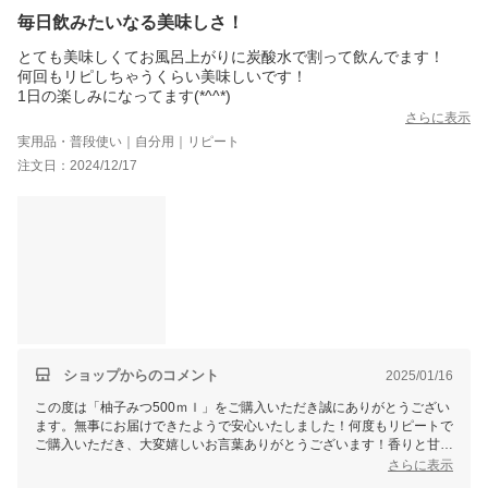
毎日飲みたいなる美味しさ！
とても美味しくてお風呂上がりに炭酸水で割って飲んでます！
何回もリピしちゃうくらい美味しいです！
1日の楽しみになってます(*^^*)
さらに表示
実用品・普段使い｜自分用｜リピート
注文日：2024/12/17
ショップからのコメント
2025/01/16
この度は「柚子みつ500ｍｌ」をご購入いただき誠にありがとうござい
ます。無事にお届けできたようで安心いたしました！何度もリピートで
ご購入いただき、大変嬉しいお言葉ありがとうございます！香りと甘
み・酸味、ほろ苦さのバランスが絶妙の美味しさですよね♪炭酸割り、
さらに表示
とても合いますよね♪これからも美味しいはちみつ商品を届けてまいり