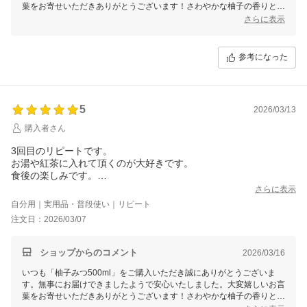
葉をお寄せいただきありがとうございます！さわやかな柚子の香りとや
さしいはちみつの甘さ、苦みと酸味のバランスが絶妙ですよね♪希釈タ
さらに表示
イプなので、様々な割り方でお楽しみくださいませ♪
これからも美味しいはちみつ商品を届けて参りますので、今後とも末永
いお付き合いをよろしくお願いいたします。
参考になった
5
2026/03/13
購入者さん
3回目のリピートです。
お湯や紅茶に入れて頂くのが大好きです。
食後の楽しみです。
とても美味しくて気に入ってます。
さらに表示
自分用｜実用品・普段使い｜リピート
注文日：2026/03/07
ショップからのコメント
2026/03/16
いつも「柚子みつ500ml」をご購入いただき誠にありがとうございま
す。無事にお届けできましたようで安心いたしました。大変嬉しいお言
葉をお寄せいただきありがとうございます！さわやかな柚子の香りと苦