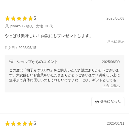
5
2025/06/08
piyoko060さん
女性
30代
やっぱり美味しい！両親にもプレゼントします。
さらに表示
注文日：2025/05/15
ショップからのコメント
2025/06/09
この度は「柚子みつ500ml」をご購入いただき誠にありがとうございま
す。大変嬉しいお言葉をいただきありがとうございます！美味しい上に
無添加で身体に優しいのもうれしいですよね！ぜひ、ギフトとしてもお
選びいただけますと幸いでございます。これからも美味しいはちみつ商
さらに表示
品を届けてまいりますので、今後とも末永いお付き合いをよろしくお願
いいたします。
参考になった
5
2025/01/11