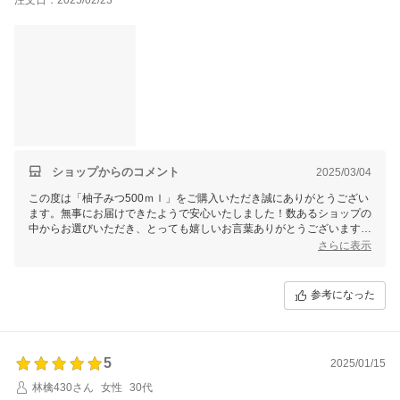
ショップからのコメント
2025/03/04
この度は「柚子みつ500ｍｌ」をご購入いただき誠にありがとうござい
ます。無事にお届けできたようで安心いたしました！数あるショップの
中からお選びいただき、とっても嬉しいお言葉ありがとうございます！
香りと甘み・酸味、ほろ苦さのバランスが絶妙の美味しさですよね♪お
さらに表示
酒とも、とても相性が良いですよね！希釈タイプですので、様々な飲み
方をぜひお楽しみくださいませ！これからも美味しいはちみつ商品を届
けてまいりますので、今後とも末永いお付き合いをよろしくお願いいた
参考になった
します
5
2025/01/15
林檎430さん
女性
30代