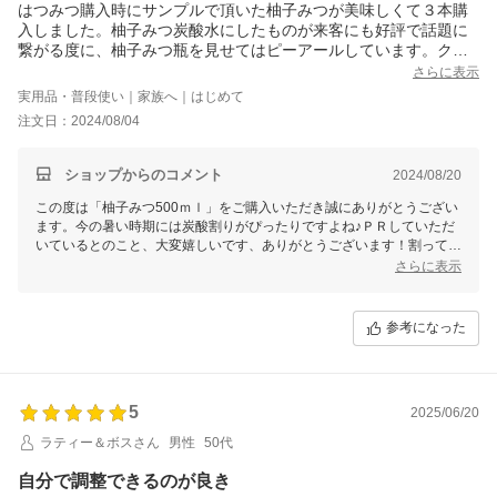
はつみつ購入時にサンプルで頂いた柚子みつが美味しくて３本購
入しました。柚子みつ炭酸水にしたものが来客にも好評で話題に
繋がる度に、柚子みつ瓶を見せてはピーアールしています。クー
ポンなどがある時に又購入したいです。
さらに表示
実用品・普段使い｜家族へ｜はじめて
注文日：2024/08/04
ショップからのコメント
2024/08/20
この度は「柚子みつ500ｍｌ」をご購入いただき誠にありがとうござい
ます。今の暑い時期には炭酸割りがぴったりですよね♪ＰＲしていただ
いているとのこと、大変嬉しいです、ありがとうございます！割って飲
むほか、お料理にもお使いいただけますので、様々な用途でお試しくだ
さらに表示
さいませ！これからも美味しいはちみつ商品を届けてまいりますので、
今後とも末永いお付き合いをよろしくお願いいたします。
参考になった
5
2025/06/20
ラティー＆ボスさん
男性
50代
自分で調整できるのが良き