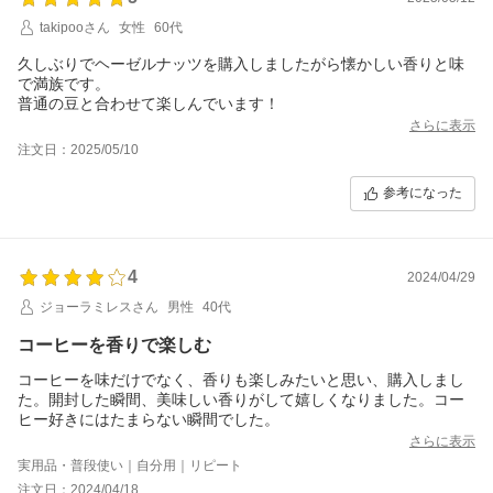
takipooさん
女性
60代
久しぶりでヘーゼルナッツを購入しましたがら懐かしい香りと味
で満族です。
普通の豆と合わせて楽しんでいます！
さらに表示
注文日：2025/05/10
参考になった
4
2024/04/29
ジョーラミレスさん
男性
40代
コーヒーを香りで楽しむ
コーヒーを味だけでなく、香りも楽しみたいと思い、購入しまし
た。開封した瞬間、美味しい香りがして嬉しくなりました。コー
ヒー好きにはたまらない瞬間でした。
さらに表示
実用品・普段使い｜自分用｜リピート
注文日：2024/04/18