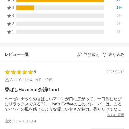
4
1件
3
0件
2
0件
1
0件
レビュー一覧
並び替え
絞り込み
5
2025/08/12
AlineYumiさん
女性
40代
香ばしHazelnut余韻Good
ヘーゼルナッツの香ばしいアロマが口に広がって、一口飲むたび
にリラックスできる??。Lion's Coffeeのこのフレーバーは、まる
でハワイの風を感じるような優しい甘さが魅力。香りだけでな
く、後味までしっかり楽しめるのがGood point！Morning timeに
さらに表示
も、ちょっとした休憩にもぴったりで、心も体も癒されるようなT
注文日：2025/08/04
aste。ナッツ系フレーバー好きには絶対おすすめ。.