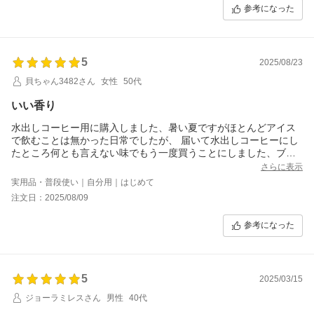
参考になった
5
2025/08/23
貝ちゃん3482さん
女性
50代
いい香り
水出しコーヒー用に購入しました、暑い夏ですがほとんどアイス
で飲むことは無かった日常でしたが、 届いて水出しコーヒーにし
たところ何とも言えない味でもう一度買うことにしました、ブラ
ックで飲むこともいいですが、ミルクを加えて飲むことに今はハ
さらに表示
マっています
実用品・普段使い｜自分用｜はじめて
注文日：2025/08/09
参考になった
5
2025/03/15
ジョーラミレスさん
男性
40代