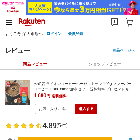
ようこそ 楽天市場へ
ログイン
会員登録
レビュー
商品ページへ
商品レビュー
ショップレビュー
公式店 ライオンコーヒーヘーゼルナッツ 140g フレーバー
コーヒー LionCoffee 珈琲 セット 送料無料 プレゼント ギフ
ト カフェイン
1,680
円
送料無料
お気に入りに追加
購入する
4.89
(5件)
5
8件