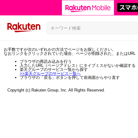
お手数ですが次のいずれかの方法でページをお探しください。
なおリンクをクリックされていた場合、ページが削除された、またはURL
ブラウザの再読み込みを行う
入力したURL（ページアドレス）にタイプミスがないか確認する
楽天グループのサービス一覧から探す
>>
楽天グループのサービス一覧へ
ブラウザの「戻る」ボタンを押して前画面からやり直す
Copyright (c) Rakuten Group, Inc. All Rights Reserved.