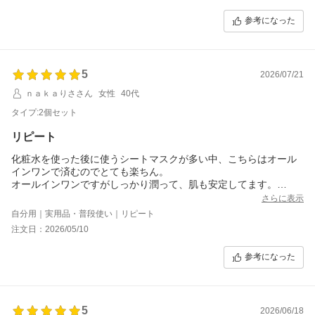
参考になった
5
2026/07/21
ｎａｋａりささん
女性
40代
タイプ:2個セット
リピート
化粧水を使った後に使うシートマスクが多い中、こちらはオール
インワンで済むのでとても楽ちん。
オールインワンですがしっかり潤って、肌も安定してます。
顔に使った後でも首や腕も使えるくらいヒタヒタ。
さらに表示
夜や乾燥するときにはシートマスクを使った後にクリームや目元
自分用｜実用品・普段使い｜リピート
だけアイクリーム使ったりしてますが、オールインワンなので時
注文日：2026/05/10
間が空いて後からでも大丈夫なのがいいです。
半額になるタイミングで買い足してますが、けっこう頻繁にクー
参考になった
ポン出るので助かります。
使い勝手が良いのでリピートしてます。
妹にも勧めたら気に入ってました！
5
2026/06/18