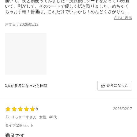
届いて、夜と朝使ってみました！洗顔後にシートを貼って10分置
いて、剥がして、そのシートで優しく拭き取りました。めちゃく
ちゃお手軽！普通は、これだけでいいかも！めんどくさがりな私
は合ってます！乾燥する事もなく、ベタベタもならなくて、扱い
さらに表示
やすいです
注文日：2026/05/12
参考になった
1人
が参考になったと回答
5
2026/02/17
りっきーすさん
女性
40代
タイプ:2個セット
満足です