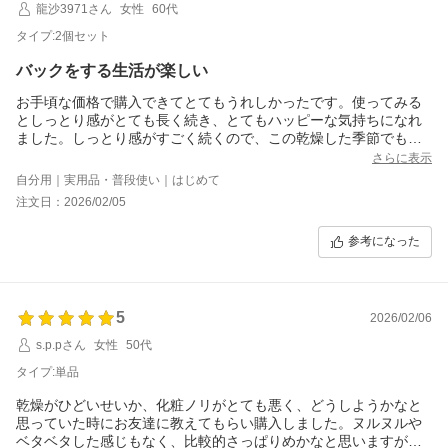
龍沙3971さん
女性
60代
タイプ:2個セット
バックをする生活が楽しい
お手頃な価格で購入できてとてもうれしかったです。使ってみる
としっとり感がとても長く続き、とてもハッピーな気持ちになれ
ました。しっとり感がすごく続くので、この乾燥した季節でも自
分の肌を触るのが嬉しい位です。ありがとうございました。
さらに表示
自分用｜実用品・普段使い｜はじめて
注文日：2026/02/05
参考になった
5
2026/02/06
s.p.pさん
女性
50代
タイプ:単品
乾燥がひどいせいか、化粧ノリがとても悪く、どうしようかなと
思っていた時にお友達に教えてもらい購入しました。ヌルヌルや
ベタベタした感じもなく、比較的さっぱりめかなと思いますが私