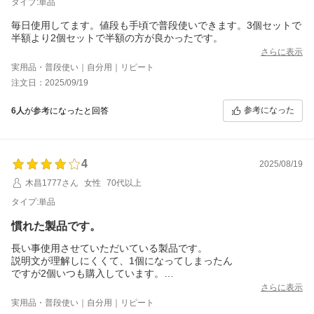
タイプ:単品
毎日使用してます。値段も手頃で普段使いできます。3個セットで
半額より2個セットで半額の方が良かったです。
さらに表示
実用品・普段使い｜自分用｜リピート
注文日：2025/09/19
参考になった
6人
が参考になったと回答
4
2025/08/19
木昌1777さん
女性
70代以上
タイプ:単品
慣れた製品です。
長い事使用させていただいている製品です。
説明文が理解しにくくて、1個になってしまったん
ですが2個いつも購入しています。
失敗して分かりましたので、次回は間違いがないよう
さらに表示
にします。製品自体は気に入っています。
実用品・普段使い｜自分用｜リピート
使いやすいのと、肌に合っていると思います。