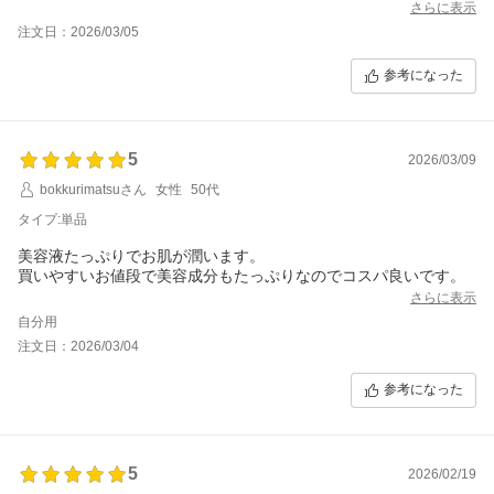
る範囲で保湿ケアは続けたいと思っています。
さらに表示
注文日：2026/03/05
楽天スーパーSALEでお得になっていたのをきっかけに購入しまし
た。
参考になった
オールインワンタイプなら、忙しい朝でも無理なく続けられそう
だと思ったのが理由です。
シートは美容液をたっぷり含んでいて、肌にのせるとしっとりと
5
した使い心地。
2026/03/09
朝はパックしている約15分の間に髪を整えたり、身支度を進めた
bokkurimatsuさん
女性
50代
りしています。
時間を有効に使えるのが思った以上に助かっています。
タイプ:単品
美容液たっぷりでお肌が潤います。
保湿感もあり、乾燥肌の私にはちょうど良い印象です。
買いやすいお値段で美容成分もたっぷりなのでコスパ良いです。
オールインワンですが、肌の調子によってはクリームを軽く重ね
ることもあります。
さらに表示
自分用
大容量で続けやすく、日々のケアとして取り入れやすい点も気に
注文日：2026/03/04
入っています。
参考になった
忙しい朝でも、少しだけ肌を整える時間があると気持ちも落ち着
きます。
手軽に保湿ケアを続けたい方には、試してみてもよいマスクかも
しれません。
5
2026/02/19