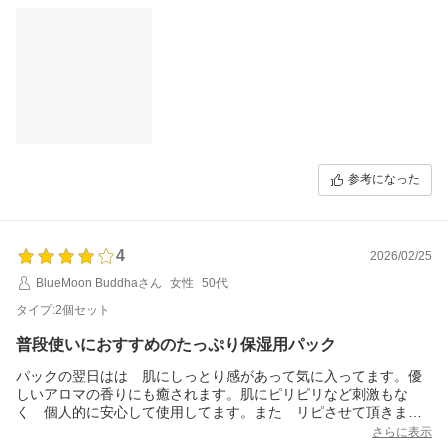
参考になった
4
2026/02/25
BlueMoon Buddhaさん
女性
50代
タイプ:2個セット
普段使いにおすすめのたっぷり保湿用パック
パックの翌日はは 肌にしっとり感があって気に入ってます。優
しいアロマの香りにも癒されます。肌にピリピリなど刺激もな
く 個人的に安心して使用してます。また リピさせて頂きま
す。 ただ もう少し大きいと顔全体顔 首のボーダー辺りもカ
さらに表示
バー出来ると更にいいですね♪