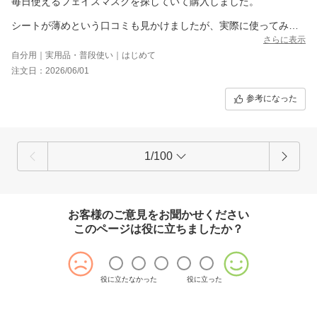
毎日使えるフェイスマスクを探していて購入しました。
シートが薄めという口コミも見かけましたが、実際に使ってみる
と美容液がたっぷり含まれていて乾きにくく、肌への密着感も良
さらに表示
かったです。
自分用｜実用品・普段使い｜はじめて
私には少し大きめだったので折り返して使用していますが、顔全
注文日：2026/06/01
体をしっかり覆うことができました。
参考になった
使用後は肌がみずみずしくうるおい、なめらかな肌触りに。乾燥
が気になる日のお手入れにも取り入れやすいと感じています。
30枚入りの大容量なので毎日気軽に使えるのも魅力です。
1/100
私はお風呂上がりに使用していますが、化粧水・乳液・美容液の
役割を兼ねたオールインワンタイプなので、忙しい日にも手軽に
ケアできるところが気に入っています。
また、プラセンタエキスやビタミンC誘導体などの美容成分が配合
お客様のご意見をお聞かせください
されている点にも魅力を感じました。
このページは役に立ちましたか？
続けやすい価格と使い心地の良さのバランスが良く、毎日の保湿
ケア用としてリピートしたくなるフェイスマスクです。
役に立たなかった
役に立った