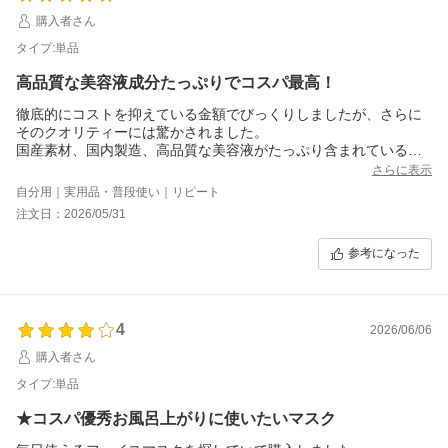
購入者さん
タイプ:単品
高品質な美容液成分たっぷりでコスパ最高！
徹底的にコストを抑えている金額でびっくりしましたが、さらに
そのクオリティーには驚かされました。
国産素材、国内製造、高品質な美容液がたっぷり含まれているマ
スクで、とてもお値打ちだと思いました。
さらに表示
一回ずつの個包装を希望したところですが、このクオリティーと
自分用｜実用品・普段使い｜リピート
価格には文句のつけようがありません。
注文日：2026/05/31
普段使っていた韓国製のものよりもとてもしっとりします。
化粧水、クリーム、美容液のスリーステップをこのマスク一枚で
参考になった
できてしまうので、夜の癒しのひとときとなりました。
継続して使用したいです、継続して使用できる金額です。
4
2026/06/06
購入者さん
タイプ:単品
★コスパ優秀お風呂上がりに使いたいマスク