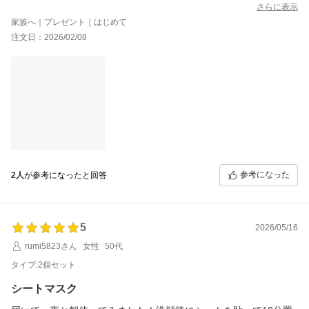
自分用と娘のプレゼント用に沢山買いました。
さらに表示
使うのと娘にあげるのも楽しみです！
家族へ｜プレゼント｜はじめて
注文日：2026/02/08
参考になった
2人
が参考になったと回答
5
2026/05/16
rumi5823さん
女性
50代
タイプ:2個セット
シートマスク