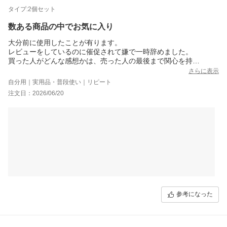
タイプ:2個セット
数ある商品の中でお気に入り
大分前に使用したことが有ります。
レビューをしているのに催促されて嫌で一時辞めました。
買った人がどんな感想かは、売った人の最後まで関心を持
つのは商売の原則であります。言ったからレビューを見る
さらに表示
ではなく多くの御客一人一人心を配るのが商売を成功させ
自分用｜実用品・普段使い｜リピート
るコツです。商品は相手が感じる物お任せの体制で良いと
注文日：2026/06/20
思います。ブログをよく見ててください。
参考になった