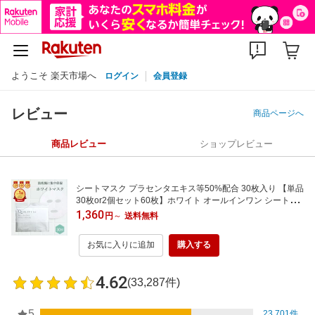
ようこそ 楽天市場へ
ログイン
会員登録
レビュー
商品ページへ
商品レビュー
ショップレビュー
シートマスク プラセンタエキス等50%配合 30枚入り 【単品
30枚or2個セット60枚】ホワイト オールインワン シートマ
スク パック シートパック フェイスパック フェイスマスク
1,360
円
～
送料無料
大容量 日本製 プラセンタエキス ビタミンC 保湿
お気に入りに追加
購入する
4.62
(33,287件)
5
23,701件