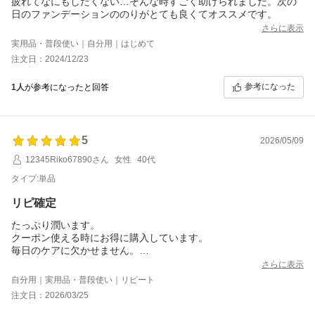
疲れてなにもしたくない…そんな時すごく助けられました。次の
日のファンデーションののりがとても良くてオススメです。
さらに表示
実用品・普段使い｜自分用｜はじめて
注文日：2024/12/23
参考になった
1人
が参考になったと回答
5
2026/05/09
12345Riko67890さん
女性
40代
タイプ:単品
リピ確定
たっぷり潤います。
クーポン使える時にお得に購入しています。
毎日のケアに欠かせません。
コスパ最高です。
さらに表示
自分用｜実用品・普段使い｜リピート
注文日：2026/03/25