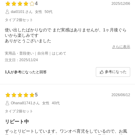
4
2025/12/06
dai0101:さん
女性
50代
タイプ:2個セット
使い出したばかりなので まだ実感はありませんが、1ヶ月後ぐら
いから楽しみです
ありがとうございました
さらに表示
実用品・普段使い｜自分用｜はじめて
注文日：2025/11/24
参考になった
1人
が参考になったと回答
5
2026/06/12
Ohana81741さん
女性
40代
タイプ:2個セット
リピート中
ずっとリピートしています。ワンオペ育児をしているので、お風