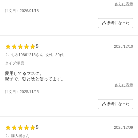
には合っているみたいで肌の調子も戻ってきました。またなくな
さらに表示
るころ、買いたいと思います。
注文日：2026/01/18
参考になった
5
2025/12/10
ちろ19861218さん
女性
30代
タイプ:単品
愛用してるマスク。
親子で、朝と晩と使ってます。
さらに表示
注文日：2025/11/25
参考になった
5
2025/12/09
購入者さん