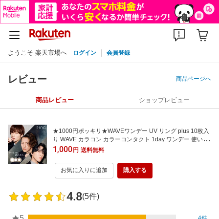
ようこそ 楽天市場へ
ログイン
会員登録
レビュー
商品ページへ
商品レビュー
ショップレビュー
★1000円ポッキリ★WAVEワンデー UV リング plus 10枚入
り WAVE カラコン カラーコンタクト 1day ワンデー 使い捨
て 度あり 度なし ナチュラル カラーコンタクトレンズ 14.0
1,000
円
送料無料
UVカット付 サークル
お気に入りに追加
購入する
4.8
(5件)
5
4件