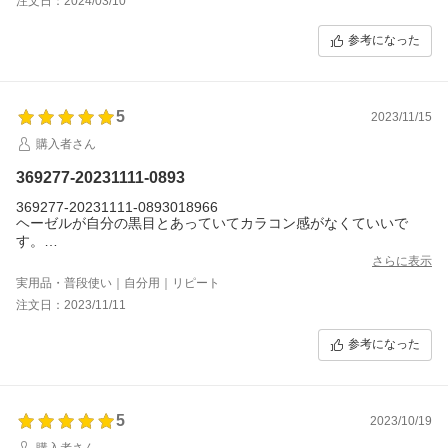
注文日：2024/03/10
参考になった
5
2023/11/15
購入者さん
369277-20231111-0893
369277-20231111-0893018966
ヘーゼルが自分の黒目とあっていてカラコン感がなくていいで
す。
ドライアイですが乾きにくいと思います。
さらに表示
他サイトよりポイントでの返りがあるので実質1番安く買えてい
実用品・普段使い｜自分用｜リピート
る。
注文日：2023/11/11
参考になった
5
2023/10/19
購入者さん