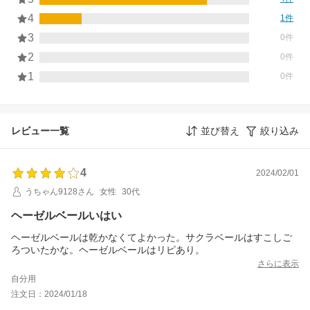
4
1件
3
0件
2
0件
1
0件
レビュー一覧
並び替え
絞り込み
4
2024/02/01
うちゃん9128さん
女性
30代
ヘーゼルベールいはい
ヘーゼルベールは乾かなくてよかった。サクラベールはすこしご
ろついたかな。ヘーゼルベールはリピあり。
さらに表示
自分用
注文日：2024/01/18