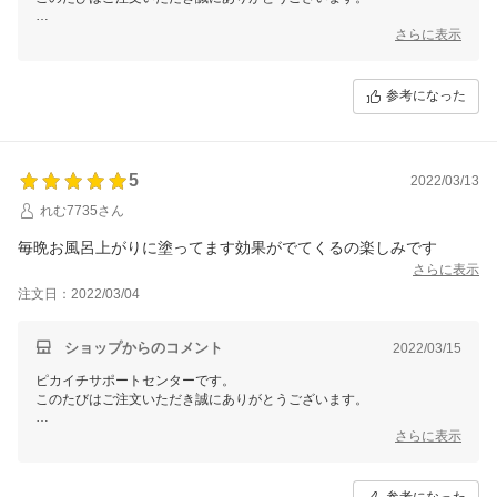
また、大変嬉しいお声をありがとうございます！
さらに表示
日々のケアを怠りがちな首筋や首元にも、そしてボディにも
ジュエルレインでしっかり保湿し、美しいお肌のためにお役立てくださ
参考になった
い。
ご不明な点や商品の使い方などのご相談がございましたら
「会社案内」 「ショップへのお問合せ」ボタンよりお問い合わせをい
ただければ
5
2022/03/13
お答えしておりますので、ぜひご相談ください。
れむ7735さん
これからも健やかなお肌のためのサポートができます事を願っておりま
毎晩お風呂上がりに塗ってます効果がでてくるの楽しみです
さらに表示
注文日：2022/03/04
ショップからのコメント
2022/03/15
ピカイチサポートセンターです。
このたびはご注文いただき誠にありがとうございます。
また、大変嬉しいお声をありがとうございます！
さらに表示
日々のケアを怠りがちなボディですが、
ジュエルレインでしっかり保湿し、美しいお肌のためにお役立てくださ