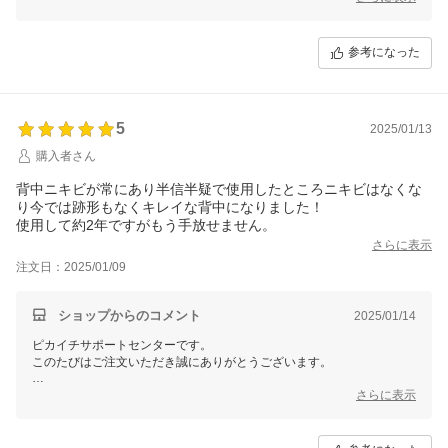
こちらの商品はニキビの予防にもおすすめです。
今の季節、冬に蓄積されたお肌の乾燥や花粉、紫外線、
参考になった
気温の変化などでお肌のバリア機能が低下しやすくなり
お肌トラブルが増える方が多いです。
紫外線対策はもちろん、1日2回の丁寧な保湿のケアで
お肌トラブルの予防をしていきましょう！
5
2025/01/13
日々のケアを怠りがちなボディですが、
購入者さん
ジュエルレインでしっかり保湿し、美しいお肌のためにお役立てくださ
背中ニキビが常にあり半信半疑で使用したところニキビはなくな
い。
り今では跡形もなくキレイな背中になりました！
ご不明な点や商品の使い方などのご相談がございましたら
使用して約2年ですがもう手放せません。
「会社案内」 「ショップへのお問合せ」ボタンよりお問い合わせをい
さらに表示
ただければ
注文日：2025/01/09
お答えしておりますので、ぜひご相談ください。
これからも健やかなお肌のためのサポートができます事を願っておりま
ショップからのコメント
2025/01/14
す。
ピカイチサポートセンターです。
このたびはご注文いただき誠にありがとうございます。
また、大変嬉しいお声をありがとうございます！
さらに表示
こちらの商品はニキビの予防にもおすすめです。
今の季節、お肌が乾燥しやすくお肌のバリア機能が低下しやすくなり
お肌トラブルが増える方が多いです。