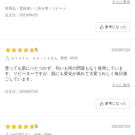
レックスでかゆみもひどく
さらに表示
どうにかならないものかなと思いこちらの商品購入しました。
実用品・普段使い｜自分用｜リピート
事前にレビューを何件か見ていたので速攻性には期待せず、長く
注文日：2023/06/25
付き合っていくつもりで
サイトでの定期購入を契約してましたが、私の使い方が下手なの
参考になった
か思ったより減りが早く（一個一か月持たなかったです）
間に合わない時は楽天で買い足しをしていました。
効果を感じたのは二個目の底が見えてきたあたりからで、黒ずみ
が少し薄くなり、にきびが出来ずらくなりました。
5
その調子で６か月使い続けて「誰にも見せられない背中」から、
2024/07/24
「まあ見せられるかな？」くらいには落ち着きました。
ｏｔｏｋｏ ｓａｉｔｏさん
男性
40代
鏡越しにパッと背中見ても黒ずみ目立たなくなり、ニキビはほと
んど出来なくなりました。
塗っても肌にべたつかず、匂いも何の問題もなく使用していま
あとは薄くなってきた黒ずみをどこまで消せるか…って感じで
す。リピーターですが、肌にも変化が表れて大変うれしく毎日過
す。
ごしています。
結論、私はとても満足です。
さらに表示
ただ「次の夏までに…」や「今すぐ背中直したい」という人より
注文日：2024/07/20
長く気長にケアしていける人向けかな…という印象です。
今は定期購入解約して家にあるのこりを消費しながら必要な時ま
参考になった
た購入させていただこうと思います。
5
2023/07/24
juri7352さん
女性
30代