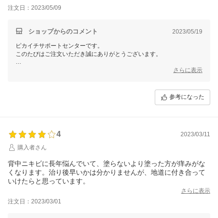
注文日：2023/05/09
ショップからのコメント
2023/05/19
ピカイチサポートセンターです。
このたびはご注文いただき誠にありがとうございます。
薬用Psホワイトクリームは、2つの有効成分がお肌に効果的に働きま
さらに表示
す。
両手でしっかり浸透させると効果が違ってきますよ！
参考になった
1つひとつ使い終わったときの効果を楽しみに毎日のスキンケアにご活
用ください。
マスクの影響で、肌トラブルのご相談をいただきます。
お肌のご相談がございましたら、下記までお寄せください。
4
2023/03/11
「会社案内」 「ショップへのお問合せ」ボタンよりお問い合わせをい
購入者さん
ただければ
背中ニキビに長年悩んでいて、塗らないより塗った方が痒みがな
お答えしておりますので、ぜひご相談ください。
くなります。治り後早いかは分かりませんが、地道に付き合って
これからも健やかなお肌のためのサポートができます事を願っておりま
いけたらと思っています。
さらに表示
注文日：2023/03/01