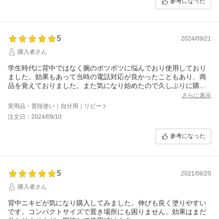
参考になった
お肌が乾燥すると新たなニキビの発生率も高まるため
1日2回の保湿でお肌トラブルの予防をしていきましょう！
日々のケアを怠りがちなボディですが、
5
ジュエルレインでしっかり保湿し、美しいお肌のためにお役立てくださ
2024/09/21
い。
購入者さん
ご不明な点や商品の使い方などのご相談がございましたら
学生時代に背中ではなく腕のポツポツに悩んでおり使用しており
「会社案内」 「ショップへのお問合せ」ボタンよりお問い合わせをい
ました。効果もあって当時の電話対応が良かったこともあり、商
ただければ
品を覚えておりました。また気になり始めたので久しぶりに購入
お答えしておりますので、ぜひご相談ください。
させていただきましたが、やはり効果は変わらず良く、自分には
さらに表示
これからも健やかなお肌のためのサポートができます事を願っておりま
合っているようです(^^♪
実用品・普段使い｜自分用｜リピート
す。
注文日：2024/09/10
参考になった
5
2021/06/20
購入者さん
背中ニキビが気になり購入してみました。伸びも良く塗りやすい
です。コンパクトサイズで置き場所にも困りません。効果はまだ