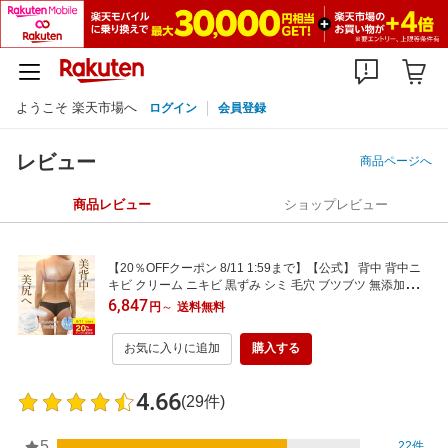
ようこそ 楽天市場へ
ログイン
会員登録
レビュー
商品ページへ
商品レビュー
ショップレビュー
【20％OFFクーポン 8/11 1:59まで】【公式】 背中 背中ニ
キビ クリーム ニキビ 黒ずみ シミ 毛穴 ブツブツ 無添加医薬
部外品 ジュエルレイン 60g 背中ケア ニキビ跡 吹き出物 薬
6,847
円
～
送料無料
用 ボディ 大人 にきび からだ 身体 体ニキビ お尻 おしり 薬
黒い しみ 水着
お気に入りに追加
購入する
4.66
(29件)
5
22件