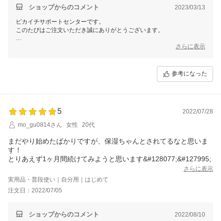
ショップからのコメント
2023/03/13
ピカイチサポートセンターです。
このたびはご注文いただき誠にありがとうございます。
また、嬉しいお声をありがとうございます！
さらに表示
日々のケアを怠りがちなボディですが、
ジュエルレインでしっかり保湿し、美しいお肌のためにお役立てくださ
参考になった
い。
ご不明な点や商品の使い方などのご相談がございましたら
「会社案内」 「ショップへのお問合せ」ボタンよりお問い合わせをい
ただければ
5
2022/07/28
お答えしておりますので、ぜひご相談ください。
mo_gu0814さん
女性
20代
これからも健やかなお肌のためのサポートができます事を願っておりま
まだやり始めたばかりですが、保湿ちゃんとされてるなと思いま
す。
す！
とりあえず1ヶ月間続けてみようと思います&#128077;&#127995;
さらに表示
実用品・普段使い｜自分用｜はじめて
注文日：2022/07/05
ショップからのコメント
2022/08/10