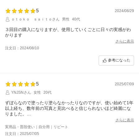
い。
5
2024/08/29
ご不明な点や商品の使い方などのご相談がございましたら
ｏｔｏｋｏ ｓａｉｔｏさん
男性
40代
「会社案内」 「ショップへのお問合せ」ボタンよりお問い合わせをい
ただければ
３回目の購入になりますが、使用していくごとに日々の実感がわ
お答えしておりますので、ぜひご相談ください。
かります
これからも健やかなお肌のためのサポートができます事を願っておりま
さらに表示
す。
注文日：2024/08/10
参考になった
5
2025/07/09
YNJSNさん
女性
20代
ずぼらなので塗ったり塗らなかったりなのですが、使い始めて1年
以上経ち、数年前の写真と見比べると信じられないほど綺麗にな
りました。
このまま背中や二の腕を自信もって出せるようになるまで頑張っ
さらに表示
て使い続けたいと思います。心折れそうになることもあったけ
実用品・普段使い｜自分用｜リピート
ど、続けてきてほんとによかったです。
注文日：2025/07/05