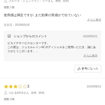
ブルース・ジュンファン・リーさん
男性
50代
これからも健やかなお肌のためのサポートができます事を願っておりま
個数:1個
す。
使用感は満足ですが､まだ効果の実感がで出ていない
さらに表示
注文日：2026/05/16
ショップからのコメント
2026/05/21
ピカイチサービスセンターです。
この度は、ジュエルレインACボディジェルをご使用いただき、誠にあ
りがとうございます。
さらに表示
使用感にご満足いただけたとのこと、大変うれしく思っております。
また、お肌の変化についてはまだこれからとのこと、貴重なお声をお寄
せいただきありがとうございます。
参考になった
ボディのニキビやニキビ跡が気になるお肌は、毎日のケアの積み重ねに
加えて、清潔を保つことや保湿、睡眠・食生活などの生活習慣も関わっ
てまいります。
そのため、すぐにご実感いただきにくい場合もございますが、毎日のケ
3
2025/09/12
アを続けていただくことが大切です。
りむる0415さん
女性
30代
ジュエルレインACボディジェルは、入浴後や朝のお着替え前など、1日
個数:3個
2回を目安に清潔なお肌へなじませていただくのがおすすめです。
ニキビや肌荒れを防ぎながら、うるおいを与えてボディのお肌をすこや