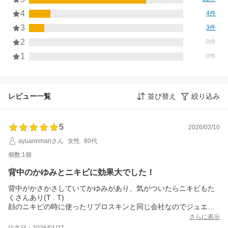
4
4件
3
3件
2
0件
1
0件
レビュー一覧
並び替え
絞り込み
5
2026/02/10
ayuannmariさん
女性
60代
個数:1個
背中のかゆみとニキビに効果大でした！
背中がかさかさしていてかゆみがあり、気がついたらニキビもた
くさんあり(T . T)
顔のニキビの時に使ったリプロスキンと同じ会社なのでジュエル
レインシリーズを使うことにしました。
さらに表示
10日くらい経ちますが、背中のかゆみがなくなり、ぶつぶつも落
注文日：2026/01/27