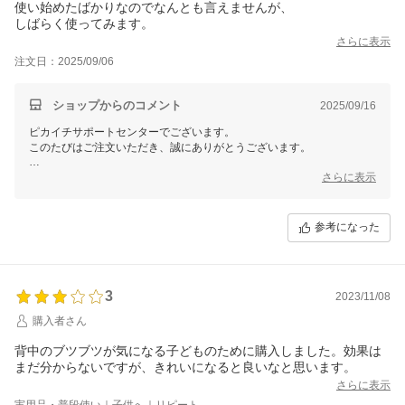
使い始めたばかりなのでなんとも言えませんが、
かに整える薬用保湿ケアとして、引き続きお役立ていただけますと幸い
しばらく使ってみます。
です。
さらに表示
また、より丁寧にケアされたい場合は、「ジュエルレイン マイルドピ
注文日：2025/09/06
ール」とあわせてお使いいただくのもおすすめです。
お風呂で汗や皮脂、汚れをやさしく洗い流したあとに、ACボディジェ
ルで薬用保湿ケアをしていただくことで、清潔にするケアと、うるおい
ショップからのコメント
2025/09/16
を与えて整えるケアを一緒に続けていただけます。
ピカイチサポートセンターでございます。
ご不明な点やケアのご相談がございましたら、「会社案内」または「シ
このたびはご注文いただき、誠にありがとうございます。
ョップへのお問合せ」よりお気軽にご連絡くださいませ。
9月中旬はまだ日中は汗や皮脂が出やすく、
さらに表示
これからも健やかなお肌づくりのお手伝いができますよう、スタッフ一
朝晩は乾燥も感じやすい季節ですので、背中のケアには特に気をつけた
同心より願っております。
い時期ですね。
参考になった
ジュエルレインACボディジェルでの毎日の保湿ケアを続けていただく
ことで、
季節の変わり目のお肌もしっかり守っていただけると思います。
ご不明な点や商品の使い方などのご相談がございましたら
3
2023/11/08
「会社案内」 「ショップへのお問合せ」ボタンよりお問い合わせをい
購入者さん
ただければ
お答えしておりますので、ぜひご相談ください。
背中のブツブツが気になる子どものために購入しました。効果は
まだ分からないですが、きれいになると良いなと思います。
これからも健やかなお肌のためのサポートができます事を願っておりま
す。
さらに表示
実用品・普段使い｜子供へ｜リピート