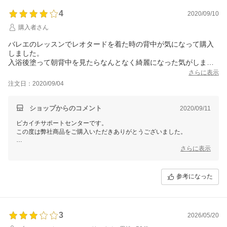
「会社案内」 「ショップへのお問合せ」ボタンよりお問い合わせをい
ただければ
4
2020/09/10
お答えしておりますので、ぜひご相談ください。
購入者さん
これからも健やかなお肌のためのサポートができます事を願っておりま
バレエのレッスンでレオタードを着た時の背中が気になって購入
す。
しました。
入浴後塗って朝背中を見たらなんとなく綺麗になった気がしまし
た。
さらに表示
一回使用しただけで信じられませんが、嬉しくて朝晩ちゃんと使
注文日：2020/09/04
っていこうと思います。
ショップからのコメント
2020/09/11
ピカイチサポートセンターです。
この度は弊社商品をご購入いただきありがとうございました。
また、大変嬉しいお声をありがとうございます！
さらに表示
日々のケアを怠りがちなボディですが、
ジュエルレインでしっかり保湿して、美しいお肌のためにお役立てくだ
参考になった
さい。
ご不明な点や商品の使い方などのご相談がございましたら
「会社案内」 「ショップへのお問合せ」ボタンよりお問い合わせをい
ただければ
3
2026/05/20
お答えしておりますので、ぜひご相談ください。