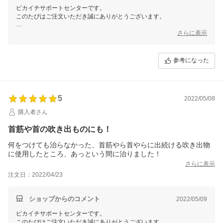
ピカイチサポートセンターです。
このたびはご注文いただき誠にありがとうございます。
また、大変嬉しいお声をありがとうございます！
さらに表示
日々のケアを怠りがちなボディですが、
ジュエルレインでしっかり保湿し、美しいお肌のためにお役立てくださ
参考になった
い。
ご不明な点や商品の使い方などのご相談がございましたら
「会社案内」 「ショップへのお問合せ」ボタンよりお問い合わせをい
ただければ
5
2022/05/08
お答えしておりますので、ぜひご相談ください。
購入者さん
これからも健やかなお肌のためのサポートができます事を願っておりま
首筋や首の吹き出ものにも！
何をつけても治らなかった、首筋やら首やらに出続ける吹き出物
に使用したところ、あっという間に治りました！
さらに表示
注文日：2022/04/23
ショップからのコメント
2022/05/09
ピカイチサポートセンターです。
このたびはご注文いただき誠にありがとうございます。