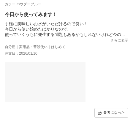
カラー:パウダーブルー
今日から使ってみます！
手軽に美味しいお水がいただけるので良い！
今日から使い始めたばかりなので、
使っていくうちに発生する問題もあるかもしれないけれど今のと
ころは買って良かった??..?? ??.?.??
さらに表示
自分用｜実用品・普段使い｜はじめて
色も可愛い！
注文日：2026/01/10
冷蔵庫のポケットのサイズ測って買ったので、フィットしてま
す。
カートリッジの交換時期の目盛りがあるのでわかりやすいです。
ウェブで製品登録も行ったので、交換時期わかりやすいかも！2年
保証に延長されるので登録しておくべきかと。
参考になった