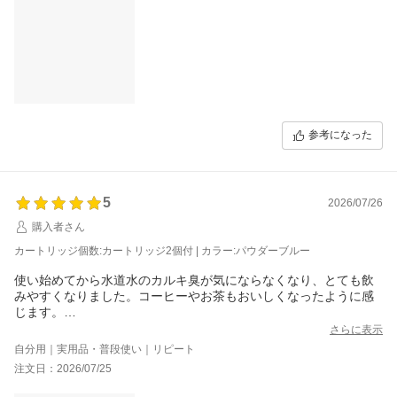
参考になった
5
2026/07/26
購入者さん
カートリッジ個数:カートリッジ2個付 | カラー:パウダーブルー
使い始めてから水道水のカルキ臭が気にならなくなり、とても飲
みやすくなりました。コーヒーやお茶もおいしくなったように感
じます。
さらに表示
ポットに水を入れるだけなので使い方も簡単で、カートリッジの
自分用｜実用品・普段使い｜リピート
交換も難しくありません。
注文日：2026/07/25
ペットボトルのゴミなども気になっていたので、その点もよかっ
たです。