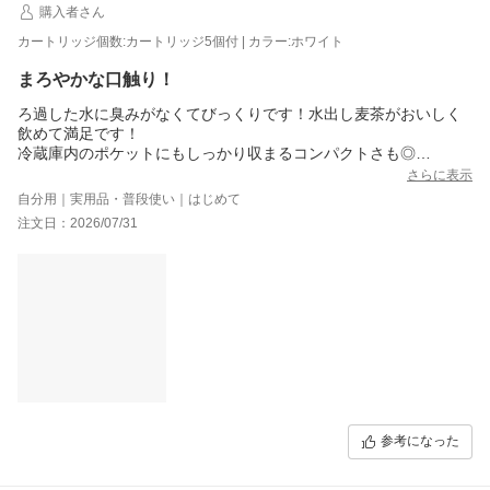
購入者さん
カートリッジ個数:カートリッジ5個付 | カラー:ホワイト
まろやかな口触り！
ろ過した水に臭みがなくてびっくりです！水出し麦茶がおいしく
飲めて満足です！
冷蔵庫内のポケットにもしっかり収まるコンパクトさも◎
カートリッジ交換も目視できる表示がありがたいです！
さらに表示
自分用｜実用品・普段使い｜はじめて
注文日：2026/07/31
参考になった