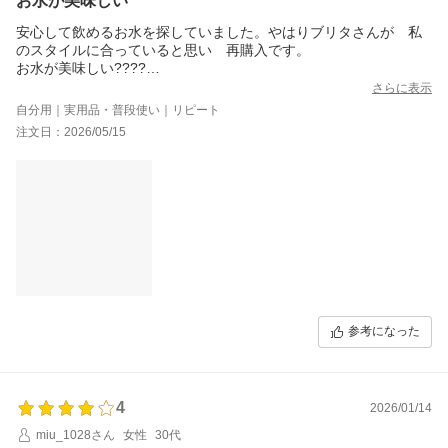
お水が美味しい
安心して飲めるお水を探していました。やはりブリタさんが 私
のスタイルに合っていると思い 再購入です。
お水が美味しい????
ウォーターサーバーが 発売されると広告が入っていたので 検
さらに表示
査しました。我が家には 高額で まだこちらのタイプが 合っ
自分用｜実用品・普段使い｜リピート
ています。
注文日：2026/05/15
でも 欲しいな??
重たいお水を運んだりするのは もう大変な歳になりました。
高額なお水は 非常用に。
これからも 安心して飲めるお水が、続きますように。
参考になった
4
2026/01/14
miu_1028さん
女性
30代