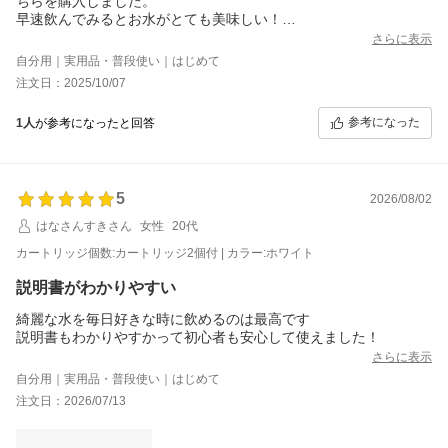
ちらを購入しました。
早速飲んでみるとお水がとても美味しい！
正直、驚いています。
さらに表示
カートリッジも2個ついるので有難いです。
自分用｜実用品・普段使い｜はじめて
注文日：2025/10/07
参考になった
1人
が参考になったと回答
5
2026/08/02
はなさんすきさん
女性
20代
カートリッジ個数:カートリッジ2個付 | カラー:ホワイト
説明書がわかりやすい
綺麗な水を毎日好きな時に飲めるのは最高です
説明書もわかりやすかって初心者も安心して使えました！
さらに表示
自分用｜実用品・普段使い｜はじめて
注文日：2026/07/13