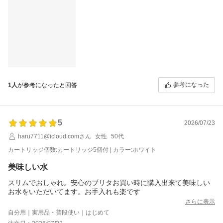
ボトルの水を買う回数も減り、コスパ面でも満足しています。
常温用と使い分けることで、季節や用途に応じて便利に使えてい
ます。冷水を気軽に飲みたい方には特におすすめです。
参考になった
1人
が参考になったと回答
5
2026/07/23
haru7711@icloud.comさん
女性
50代
カートリッジ個数:カートリッジ5個付 | カラー:ホワイト
美味しい水
スリムでおしゃれ。安心のブリタお買い時に購入出来て美味しい
お水をいただいてます。お手入れも楽です
さらに表示
自分用｜実用品・普段使い｜はじめて