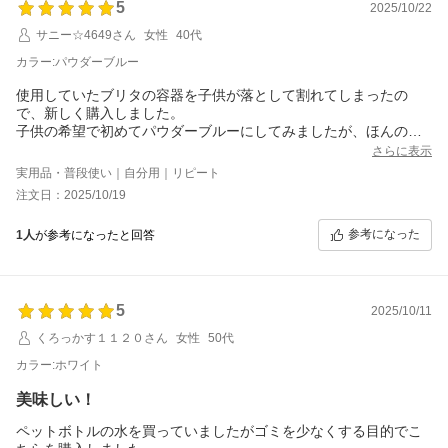
5
2025/10/22
サニー☆4649さん
女性
40代
カラー:パウダーブルー
使用していたブリタの容器を子供が落として割れてしまったの
で、新しく購入しました。
子供の希望で初めてパウダーブルーにしてみましたが、ほんのり
水色でとてもいいです。
さらに表示
今度は落とさないように気をつけて使用していきたいと思いま
実用品・普段使い｜自分用｜リピート
す。
注文日：2025/10/19
きちんとろ過されてとても美味しい水になります。
何回かリピートしてる位良い商品だと思います。
参考になった
1人
が参考になったと回答
5
2025/10/11
くろっかす１１２０さん
女性
50代
カラー:ホワイト
美味しい！
ペットボトルの水を買っていましたがゴミを少なくする目的でこ