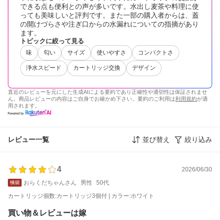
できる点も便利との声が多いです。水出し麦茶や料理に使
っても美味しいと評判です。また一部の購入者からは、蓋
の開けづらさや注ぎ口からの水漏れについての指摘があり
ます。
トピックに絞って見る
味
匂い
サイズ
使いやすさ
コンパクトさ
浄水スピード
カートリッジ交換
デザイン
直近のレビューを元にした生成AIによる要約であり正確性や適切性は保証されませ
ん。商品レビューの内容はご自身でお確かめ下さい。要約のご利用は
利用規約
が適
用されます。
レビュー一覧
並び替え
絞り込み
4
2026/06/30
おらくだちゃんさん
男性
50代
カートリッジ個数:カートリッジ3個付 | カラー:ホワイト
買い物＆レビューは嫁