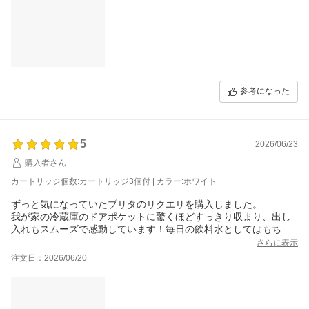
参考になった
5
2026/06/23
購入者さん
カートリッジ個数:カートリッジ3個付 | カラー:ホワイト
ずっと気になっていたブリタのリクエリを購入しました。
我が家の冷蔵庫のドアポケットに驚くほどすっきり収まり、出し
入れもスムーズで感動しています！毎日の飲料水としてはもちろ
ん、お料理やコーヒー、ペット用の飲み水にも安心してたっぷり
さらに表示
使っています。
注文日：2026/06/20
カートリッジも3個付いているセットだったので、コスパも良くて
大満足のお買い物でした！