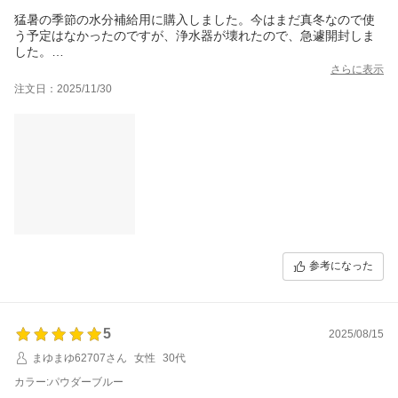
猛暑の季節の水分補給用に購入しました。今はまだ真冬なので使
う予定はなかったのですが、浄水器が壊れたので、急遽開封しま
した。
なるほど、使い方は簡単です。しかし、壊れた浄水器が上等すぎ
さらに表示
たので、これに比べると出来上がった水の味は「水道水からカル
注文日：2025/11/30
キ臭を除いただけ」との印象です。しかし、リーズナブルで、電
源も無しで安全な水を飲めるので重宝しそうです。
参考になった
5
2025/08/15
まゆまゆ62707さん
女性
30代
カラー:パウダーブルー