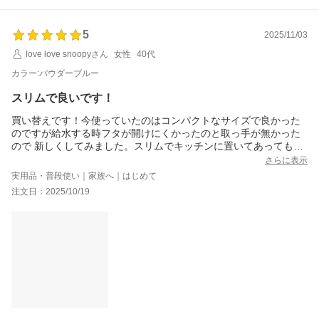
5
2025/11/03
love love snoopyさん
女性
40代
カラー:パウダーブルー
スリムで良いです！
買い替えです！今使っていたのはコンパクトなサイズで良かった
のですが給水する時フタが開けにくかったのと取っ手が無かった
ので 新しくしてみました。スリムでキッチンに置いてあっても邪
魔にならず使い勝手が良さそうです。綺麗なブルーです！！
さらに表示
実用品・普段使い｜家族へ｜はじめて
注文日：2025/10/19