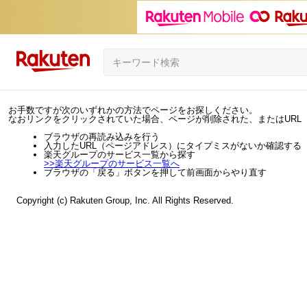
お手数ですが次のいずれかの方法でページをお探しください。
なおリンクをクリックされていた場合、ページが削除された、またはURL
ブラウザの再読み込みを行う
入力したURL（ページアドレス）にタイプミスがないか確認する
楽天グループのサービス一覧から探す
>>
楽天グループのサービス一覧へ
ブラウザの「戻る」ボタンを押して前画面からやり直す
Copyright (c) Rakuten Group, Inc. All Rights Reserved.