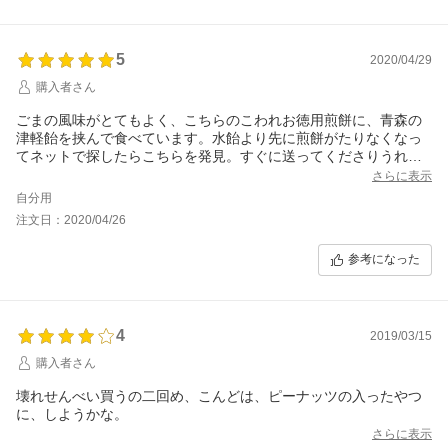
5
2020/04/29
購入者さん
ごまの風味がとてもよく、こちらのこわれお徳用煎餅に、青森の
津軽飴を挟んで食べています。水飴より先に煎餅がたりなくなっ
てネットで探したらこちらを発見。すぐに送ってくださりうれし
かったです。美味しすぎて食べ過ぎてしまっています。
さらに表示
自分用
注文日：2020/04/26
参考になった
4
2019/03/15
購入者さん
壊れせんべい買うの二回め、こんどは、ピーナッツの入ったやつ
に、しようかな。
さらに表示