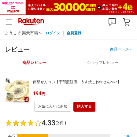
ようこそ 楽天市場へ
ログイン
会員登録
レビュー
商品ページへ
商品レビュー
ショップレビュー
南部せんべい【宇部煎餅店 うす焼こわれせんべい】
194
円
お気に入りに追加
購入する
4.33
(3件)
5
1件