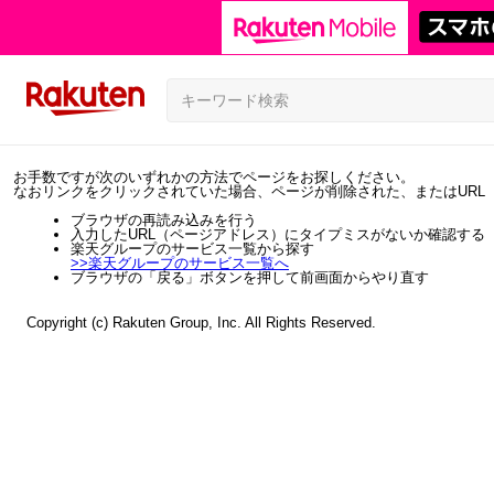
お手数ですが次のいずれかの方法でページをお探しください。
なおリンクをクリックされていた場合、ページが削除された、またはURL
ブラウザの再読み込みを行う
入力したURL（ページアドレス）にタイプミスがないか確認する
楽天グループのサービス一覧から探す
>>
楽天グループのサービス一覧へ
ブラウザの「戻る」ボタンを押して前画面からやり直す
Copyright (c) Rakuten Group, Inc. All Rights Reserved.